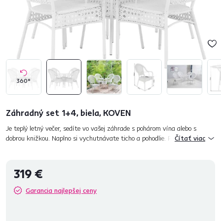
360°
Záhradný set 1+4, biela, KOVEN
Je teplý letný večer, sedíte vo vašej záhrade s pohárom vína alebo s
dobrou knižkou. Naplno si vychutnávate ticho a pohodlie. Pripadá vám to
Čítať viac
ako príbeh z rozprávky? Aj tento scenár sa môže stať skutoč...
319 €
Garancia najlepšej ceny