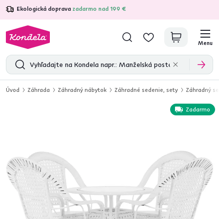
Ekologická doprava
zadarmo nad 199 €
4,7
31 211
overených produktových recenzií
Menu
Úvod
Záhrada
Záhradný nábytok
Záhradné sedenie, sety
Záhradný se
Zadarmo