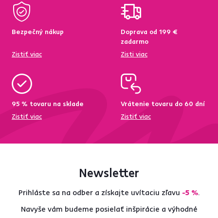
Bezpečný nákup
Doprava od 199 €
zadarmo
Zistiť viac
Zisti viac
95 % tovaru na sklade
Vrátenie tovaru do 60 dní
Zistiť viac
Zistiť viac
Newsletter
Prihláste sa na odber a získajte uvítaciu zľavu
-5 %
.
Navyše vám budeme posielať inšpirácie a výhodné