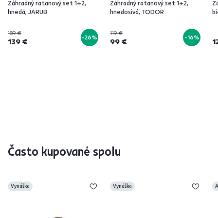
Záhradný ratanový set 1+2,
Záhradný ratanový set 1+2,
Z
hnedá, JARUB
hnedosivá, TODOR
bi
189 €
119 €
-26%
-16%
139 €
99 €
1
Často kupované spolu
Vynáška
Vynáška
A