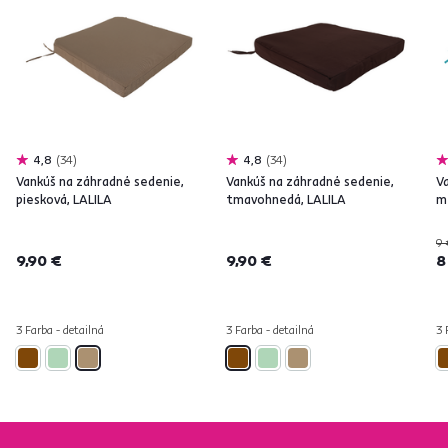
4,8
34
4,8
34
Vankúš na záhradné sedenie,
Vankúš na záhradné sedenie,
V
piesková, LALILA
tmavohnedá, LALILA
m
9 
9,90 €
9,90 €
8
3 Farba - detailná
3 Farba - detailná
3 