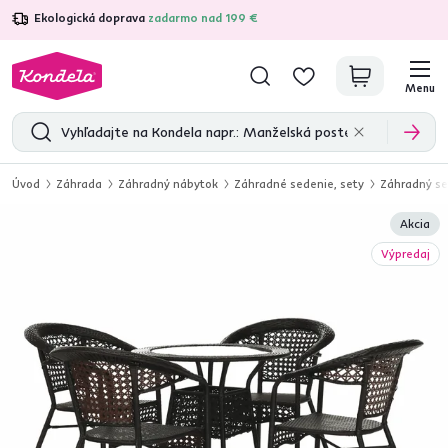
Ekologická doprava
zadarmo nad 199 €
4,7
31 157
overených produktových recenzií
Menu
Úvod
Záhrada
Záhradný nábytok
Záhradné sedenie, sety
Záhradný se
Akcia
Výpredaj