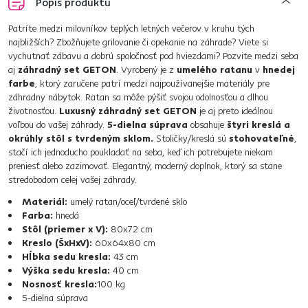
Popis produktu
Patríte medzi milovníkov teplých letných večerov v kruhu tých
najbližších? Zbožňujete grilovanie či opekanie na záhrade? Viete si
vychutnať zábavu a dobrú spoločnosť pod hviezdami? Pozvite medzi seba
aj
záhradný set GETON
. Vyrobený je z
umelého ratanu
v
hnedej
farbe
, ktorý zaručene patrí medzi najpoužívanejšie materiály pre
záhradny nábytok. Ratan sa môže pýšiť svojou odolnosťou a dlhou
životnosťou.
Luxusný záhradný set GETON
je aj preto ideálnou
voľbou do vašej záhrady.
5-dielna súprava
obsahuje
štyri kreslá a
okrúhly stôl s tvrdeným sklom.
Stoličky/kreslá sú
stohovateľné
,
stačí ich jednoducho poukladať na seba, keď ich potrebujete niekam
preniesť alebo zazimovať. Elegantný, moderný doplnok, ktorý sa stane
stredobodom celej vašej záhrady.
Materiál:
umelý ratan/oceľ/tvrdené sklo
Farba:
hnedá
Stôl (priemer x V):
80x72 cm
Kreslo (ŠxHxV):
60x64x80 cm
Hĺbka sedu kresla:
43 cm
Výška sedu kresla:
40 cm
Nosnosť kresla:
100 kg
5-dielna súprava