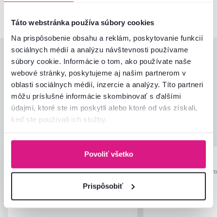
Táto webstránka používa súbory cookies
Na prispôsobenie obsahu a reklám, poskytovanie funkcií
sociálnych médií a analýzu návštevnosti používame
Hodnotenia produktu
súbory cookie. Informácie o tom, ako používate naše
webové stránky, poskytujeme aj našim partnerom v
Jednoduchosť montáže
5,0
oblasti sociálnych médií, inzercie a analýzy. Títo partneri
4,9
Kvalita výrobku
4,8
môžu príslušné informácie skombinovať s ďalšími
Zodpovedá očakávaniam
5,0
údajmi, ktoré ste im poskytli alebo ktoré od vás získali,
6
recenzií
Zabalenie výrobku
5,0
keď ste používali ich služby.
Pomer hodnoty a ceny
4,8
Povoliť všetko
Zariadenie T.
Andrea S.
hviezdičiek
5
Z
A
13.7.2026, Tisovec,
7.11.2025, Kolár
Slovensko
Slovensko
Prispôsobiť
Overený nákup
Overený nákup