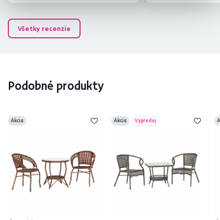
Všetky recenzie
Podobné produkty
Akcia
Akcia
Výpredaj
A