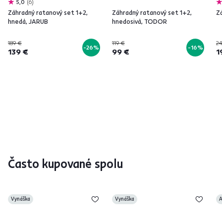
5,0
6
Záhradný ratanový set 1+2,
Záhradný ratanový set 1+2,
Z
hnedá, JARUB
hnedosivá, TODOR
189 €
119 €
24
-26%
-16%
139 €
99 €
1
Často kupované spolu
Vynáška
Vynáška
A