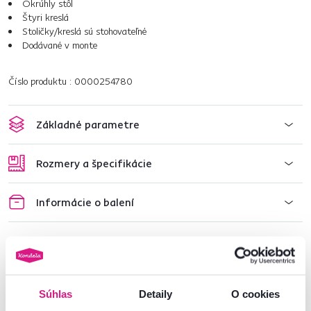
Okrúhly stôl
Štyri kreslá
Stoličky/kreslá sú stohovateľné
Dodávané v monte
Číslo produktu : 0000254780
Základné parametre
Rozmery a špecifikácie
Informácie o balení
Nenašli ste požadované informácie?
Kontaktujte nás a my vám radi poradíme
Súhlas
Detaily
O cookies
02/ 40 100 100
Spustiť chat