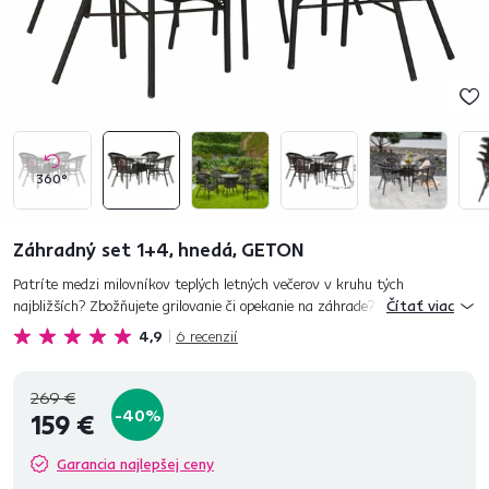
360°
Záhradný set 1+4, hnedá, GETON
Patríte medzi milovníkov teplých letných večerov v kruhu tých
najbližších? Zbožňujete grilovanie či opekanie na záhrade? Viete si
Čítať viac
vychutnať zábavu a dobrú spoločnosť pod hviezdami? Pozvite medzi
4,9
6
recenzií
seba...
269 €
-40%
159 €
Garancia najlepšej ceny