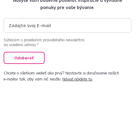
Navyše vám budeme posielať inšpirácie a výhodné
ponuky pre vaše bývanie.
Súhlasím s posielaním pravidelného newslettra
na uvedenú adresu.*
Odoberať
Chcete o všetkom vedieť ako prvý? Nastavte si doručovanie našich
e‑mailov tak, aby vám nič neušlo.
Návod nájdete tu
.