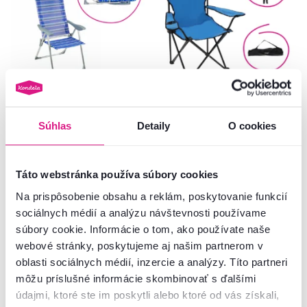
4,8
1
Záhradné polohovacie kreslo,
Kempingové kreslo, modrá/
modrá/sivá, AVELAR
čierna, GASTON
Súhlas
Detaily
O cookies
33 €
-30%
23 €
13 €
Táto webstránka používa súbory cookies
Na prispôsobenie obsahu a reklám, poskytovanie funkcií
3 Farba - detailná
sociálnych médií a analýzu návštevnosti používame
súbory cookie. Informácie o tom, ako používate naše
webové stránky, poskytujeme aj našim partnerom v
oblasti sociálnych médií, inzercie a analýzy. Títo partneri
môžu príslušné informácie skombinovať s ďalšími
Pozreli ste
6
produktov z
6
údajmi, ktoré ste im poskytli alebo ktoré od vás získali,