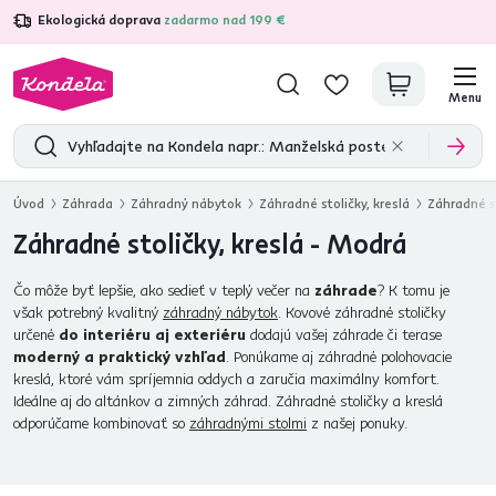
Ekologická doprava
zadarmo nad 199 €
4,7
31 333
overených produktových recenzií
Menu
Úvod
Záhrada
Záhradný nábytok
Záhradné stoličky, kreslá
Záhradné st
Záhradné stoličky, kreslá - Modrá
Čo môže byť lepšie, ako sedieť v teplý večer na
záhrade
? K tomu je
však potrebný kvalitný
záhradný nábytok
. Kovové záhradné stoličky
určené
do interiéru aj exteriéru
dodajú vašej záhrade či terase
moderný a praktický vzhľad
. Ponúkame aj záhradné polohovacie
kreslá, ktoré vám spríjemnia oddych a zaručia maximálny komfort.
Ideálne aj do altánkov a zimných záhrad. Záhradné stoličky a kreslá
odporúčame kombinovať so
záhradnými stolmi
z našej ponuky.