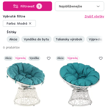
Filtrovať
1
Najobľúbenejšie
Vybraté filtre
Zrušiť všetky
Farba:
Modrá
Štítky
Akcia
Vynáška do bytu
Taliansky výrobok
Výpredaj
6
produktov
Akcia
Výpredaj
Vynáška
Akcia
Výpredaj