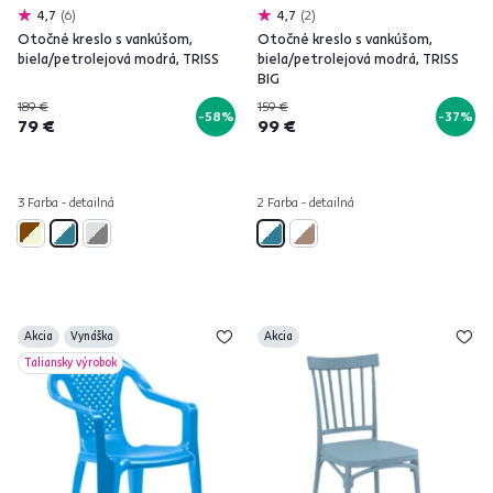
4,7
6
4,7
2
Otočné kreslo s vankúšom,
Otočné kreslo s vankúšom,
biela/petrolejová modrá, TRISS
biela/petrolejová modrá, TRISS
BIG
189 €
159 €
-58%
-37%
79 €
99 €
3 Farba - detailná
2 Farba - detailná
Akcia
Vynáška
Akcia
Taliansky výrobok