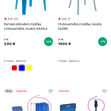
5,0
20
5,0
1
Detská záhradná stolička,
Stohovateľná stolička, modrá,
stohovateľná, modrá, KAMLA
SAZEN
5 €
21 €
-22%
-5%
3,90 €
19,90 €
4 Farba - detailná
1 Farba - detailná
Akcia
Výpredaj
Novinka