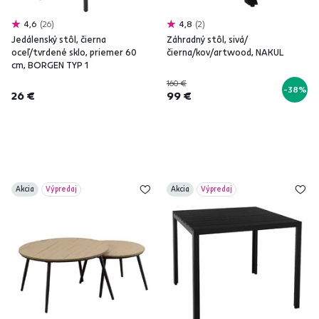
4,6
26
4,8
2
Jedálenský stôl, čierna
Záhradný stôl, sivá/
oceľ/tvrdené sklo, priemer 60
čierna/kov/artwood, NAKUL
cm, BORGEN TYP 1
160 €
-38%
26 €
99 €
Akcia
Výpredaj
Akcia
Výpredaj