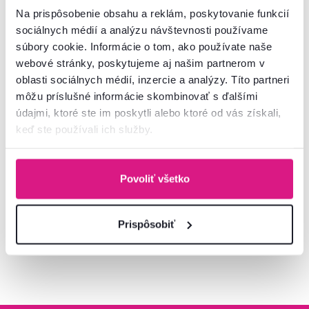
Na prispôsobenie obsahu a reklám, poskytovanie funkcií
sociálnych médií a analýzu návštevnosti používame
súbory cookie. Informácie o tom, ako používate naše
webové stránky, poskytujeme aj našim partnerom v
oblasti sociálnych médií, inzercie a analýzy. Títo partneri
Záhradný stôl, čierna
môžu príslušné informácie skombinovať s ďalšími
oceľ/tvrdené sklo, FRENY
údajmi, ktoré ste im poskytli alebo ktoré od vás získali,
keď ste používali ich služby.
49 €
Povoliť všetko
Prispôsobiť
Pozreli ste
7
produktov z
7