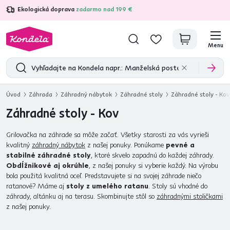
Ekologická doprava
zadarmo nad 199 €
4,7
31 211
overených produktových recenzií
Menu
Úvod
Záhrada
Záhradný nábytok
Záhradné stoly
Záhradné stoly - Kov
Záhradné stoly - Kov
Grilovačka na záhrade sa môže začať. Všetky starosti za vás vyrieši
kvalitný
záhradný nábytok
z našej ponuky. Ponúkame
pevné a
stabilné záhradné stoly
, ktoré skvelo zapadnú do každej záhrady.
Obdĺžnikové aj okrúhle
, z našej ponuky si vyberie každý. Na výrobu
bola použitá kvalitná oceľ. Predstavujete si na svojej záhrade niečo
ratanové? Máme aj
stoly z umelého ratanu
. Stoly sú vhodné do
záhrady, altánku aj na terasu. Skombinujte stôl so
záhradnými stoličkami
z našej ponuky.