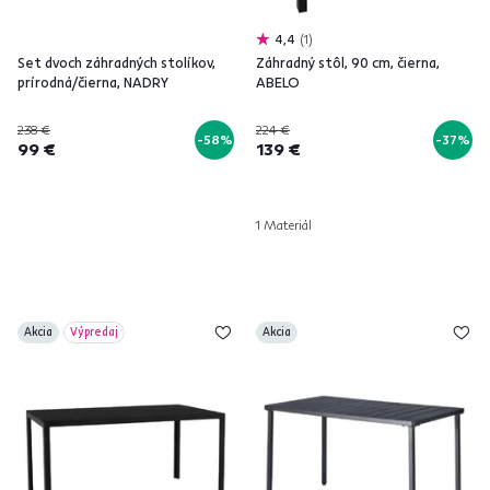
4,4
1
Set dvoch záhradných stolíkov,
Záhradný stôl, 90 cm, čierna,
prírodná/čierna, NADRY
ABELO
238 €
224 €
-58%
-37%
99 €
139 €
1 Materiál
Akcia
Výpredaj
Akcia