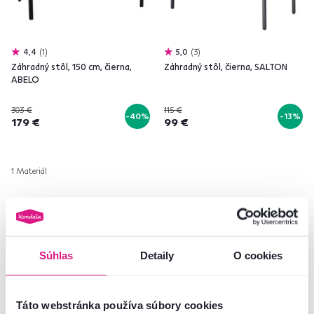
4,4
1
5,0
3
Záhradný stôl, 150 cm, čierna,
Záhradný stôl, čierna, SALTON
ABELO
303 €
115 €
-40%
-13%
179 €
99 €
1 Materiál
Súhlas
Detaily
O cookies
Táto webstránka používa súbory cookies