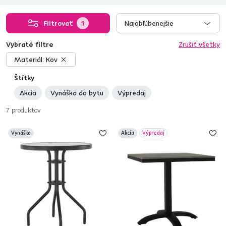
Filtrovať
1
Najobľúbenejšie
Vybraté filtre
Zrušiť všetky
Materiál:
Kov
Štítky
Akcia
Vynáška do bytu
Výpredaj
7
produktov
Vynáška
Akcia
Výpredaj