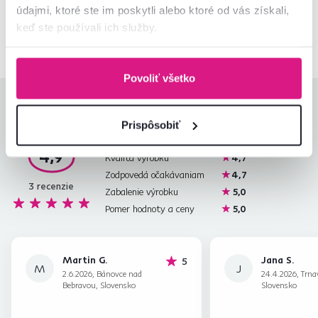
údajmi, ktoré ste im poskytli alebo ktoré od vás získali,
02/ 40 100 100
Spustiť chat
keď ste používali ich služby.
Povoliť všetko
Hodnotenia produktu
Prispôsobiť
Jednoduchosť montáže
5,0
4,9
Kvalita výrobku
4,7
Zodpovedá očakávaniam
4,7
3
recenzie
Zabalenie výrobku
5,0
Pomer hodnoty a ceny
5,0
Martin G.
Jana S.
hviezdičiek
5
M
J
2.6.2026, Bánovce nad
24.4.2026, Trna
Bebravou, Slovensko
Slovensko