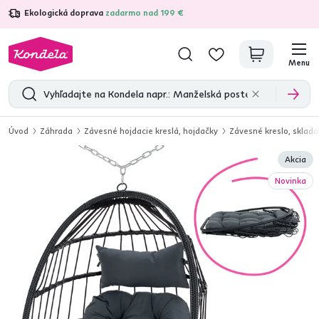
Ekologická doprava
zadarmo nad 199 €
4,7
31 211
overených produktových recenzií
Menu
Úvod
Záhrada
Závesné hojdacie kreslá, hojdačky
Závesné kreslo, sklad
Akcia
Novinka