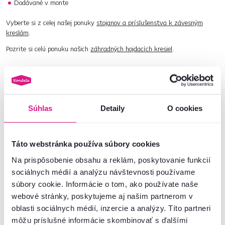
Dodávané v monte
Vyberte si z celej našej ponuky
stojanov a príslušenstva k závesným
kreslám
.
Pozrite si celú ponuku našich
záhradných hojdacích kresiel
.
Číslo produktu : 0000412900
Základné parametre
Súhlas
Detaily
O cookies
Rozmery a špecifikácie
Táto webstránka používa súbory cookies
Na prispôsobenie obsahu a reklám, poskytovanie funkcií
Informácie o balení
sociálnych médií a analýzu návštevnosti používame
súbory cookie. Informácie o tom, ako používate naše
webové stránky, poskytujeme aj našim partnerom v
Nenašli ste požadované informácie?
oblasti sociálnych médií, inzercie a analýzy. Títo partneri
Kontaktujte nás a my vám radi poradíme
môžu príslušné informácie skombinovať s ďalšími