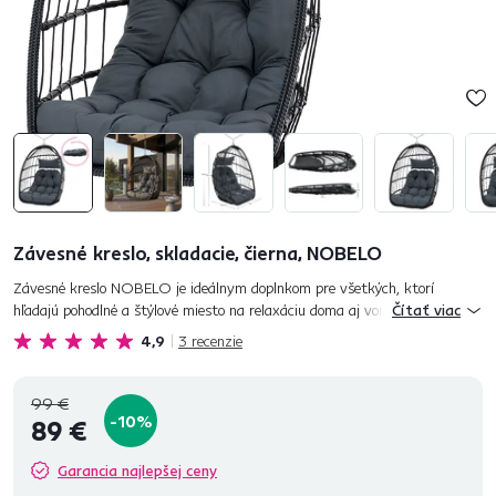
Závesné kreslo, skladacie, čierna, NOBELO
Závesné kreslo NOBELO je ideálnym doplnkom pre všetkých, ktorí
hľadajú pohodlné a štýlové miesto na relaxáciu doma aj vonku. Vďaka
Čítať viac
skladacej konštrukcii je možné kreslo jednoducho zložiť, čo uľah...
4,9
3
recenzie
99 €
-10%
89 €
Garancia najlepšej ceny