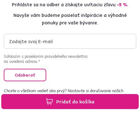
Prihláste sa na odber a získajte uvítaciu zľavu
-5 %
.
Navyše vám budeme posielať inšpirácie a výhodné
ponuky pre vaše bývanie.
Súhlasím s posielaním pravidelného newslettra
na uvedenú adresu.*
Odoberať
Chcete o všetkom vedieť ako prvý? Nastavte si doručovanie našich
e‑mailov tak, aby vám nič neušlo.
Návod nájdete tu
.
Pridať do košíka