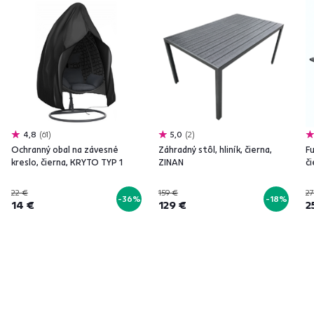
4,8
61
5,0
2
Ochranný obal na závesné
Záhradný stôl, hliník, čierna,
Fu
kreslo, čierna, KRYTO TYP 1
ZINAN
či
22 €
159 €
27
-36%
-18%
14 €
129 €
2