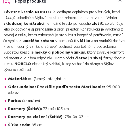
Popis produktu
Závesné kreslo NOBELO
je ideálnym doplnkom pre všetkých, ktorí
hľadajú pohodlné a štýlové miesto na relaxáciu doma aj vonku. Vďaka
skladacej konštrukcii
je možné kreslo jednoducho
zložiť
, čo uľahčuje
jeho skladovanie aj prenášanie a šetrí priestor. Konštrukcia je vyrobená z
pevnej
ocele
, ktorá zabezpečuje stabilitu a bezpečné používanie, zatiaľ
čo výplet z
umelého ratanu
v kombinácii s
látkou
na vankúši dodáva
kreslu moderný vzhľad a zároveň odolnosť voči bežnému opotrebeniu.
Súčasťou kresla je
mäkký a pohodlný vankúš
, ktorý zvyšuje komfort
pri sedení aj dlhšom odpočinku. Kombinácia
čiernej
a
sivej
farby dodáva
kreslu
NOBELO
elegantný vzhľad, ktorý sa hodí do rôznych štýlov
bývania i záhrad.
Materiál:
oceľ/umelý ratan/látka
Oderuodolnosť textílie podľa testu Martindale:
95 000
oderov
Farba:
čierna/sivá
Rozmery (ŠxHxV):
73x64x105 cm
Rozmery po zložení (ŠxHxV):
73x10x103 cm
Šírka sedu:
65 cm