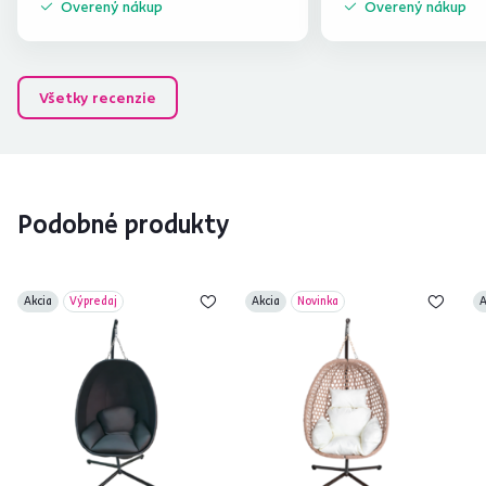
Overený nákup
Overený nákup
Všetky recenzie
Podobné produkty
Akcia
Výpredaj
Akcia
Novinka
A