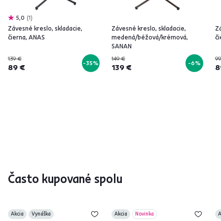
5,0
1
Závesné kreslo, skladacie,
Závesné kreslo, skladacie,
Zá
čierna, ANAS
medená/béžová/krémová,
či
SANAN
139 €
149 €
99
-35%
-6%
89 €
139 €
8
Často kupované spolu
Akcia
Vynáška
Akcia
Novinka
A