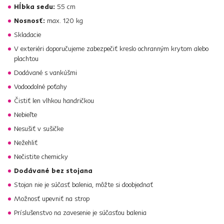
Hĺbka sedu:
55 cm
Nosnosť:
max. 120 kg
Skladacie
V exteriéri doporučujeme zabezpečiť kreslo ochranným krytom alebo
plachtou
Dodávané s vankúšmi
Vodoodolné poťahy
Čistiť len vlhkou handričkou
Nebieľte
Nesušiť v sušičke
Nežehliť
Nečistite chemicky
Dodávané bez stojana
Stojan nie je súčasť balenia, môžte si doobjednať
Možnosť upevniť na strop
Príslušenstvo na zavesenie je súčasťou balenia