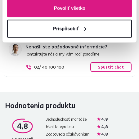
Informácie o balení
Povoliť všetko
Montážny návod
Prispôsobiť
Nenašli ste požadované informácie?
Kontaktujte nás a my vám radi poradíme
02/ 40 100 100
Spustiť chat
Hodnotenia produktu
Jednoduchosť montáže
4,9
4,8
Kvalita výrobku
4,8
Zodpovedá očakávaniam
4,8