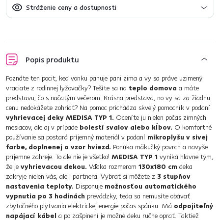
Stráženie ceny a dostupnosti
Popis produktu
Poznáte ten pocit, keď vonku panuje pani zima a vy sa práve uzimený
vraciate z rodinnej lyžovačky? Tešíte sa na
teplo domova
a máte
predstavu, čo s načatým večerom. Krásna predstava, no vy sa za žiadnu
cenu nedokážete zohriať? Na pomoc prichádza skvelý pomocník v podaní
vyhrievacej deky MEDISA TYP 1.
Oceníte ju nielen počas zimných
mesiacov, ale aj v prípade
bolestí svalov alebo kĺbov.
O komfortné
používanie sa postará príjemný materiál v podaní
mikroplyšu v sivej
farbe, doplnenej o vzor hviezd.
Ponúka mäkučký povrch a navyše
príjemne zahreje. To ale nie je všetko!
MEDISA TYP 1
vyniká hlavne tým,
že je
vyhrievacou dekou.
Vďaka rozmerom
130x180 cm
deka
zakryje nielen vás, ale i partnera. Vybrať si môžete z
3 stupňov
nastavenia teploty.
Disponuje
možnosťou automatického
vypnutia po 3 hodinách
prevádzky, teda sa nemusíte obávať
zbytočného plytvania elektrickej energie počas spánku. Má
odpojiteľný
napájací kábel
a po zašpinení je možné deku ručne oprať. Taktiež