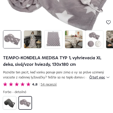
TEMPO-KONDELA MEDISA TYP 1, vyhrievacia XL
deka, sivá/vzor hviezdy, 130x180 cm
Poznáte ten pocit, keď vonku panuje pani zima a vy sa práve uzimený
vraciate z rodinnej lyžovačky? Tešíte sa na teplo domova a máte
Čítať viac
predstavu, čo s načatým večerom. Krásna predstava, no vy s...
4,8
54
recenzií
Farba - detailná