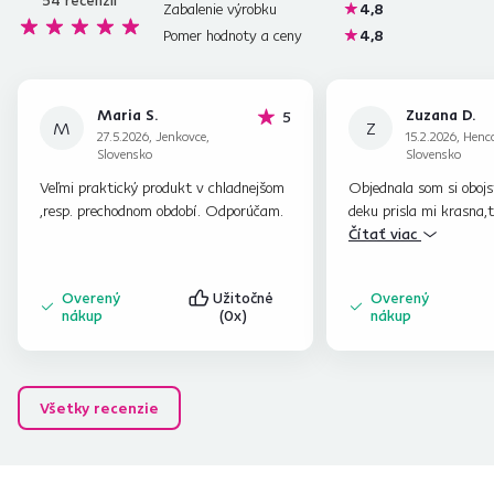
54
recenzií
Zabalenie výrobku
4,8
Pomer hodnoty a ceny
4,8
Maria S.
Zuzana D.
hviezdičiek
5
M
Z
27.5.2026, Jenkovce,
15.2.2026, Henc
Slovensko
Slovensko
Veľmi praktický produkt v chladnejšom
Objednala som si obojs
,resp. prechodnom období. Odporúčam.
deku prisla mi krasna,
material dakujem ..
Čítať viac
Overený
Užitočné
Overený
nákup
(0x)
nákup
Všetky recenzie