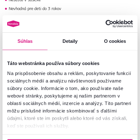
Nevhodná pre deti do 3 rokov
Vyhrievaciu deku neprepichujte
Nepoužívajte ju zloženú alebo pokrčenú
Súhlas
Detaily
O cookies
Táto webstránka používa súbory cookies
Vyberte si z celej našej ponuky
diek
.
Na prispôsobenie obsahu a reklám, poskytovanie funkcií
sociálnych médií a analýzu návštevnosti používame
Číslo produktu : 0000299170
súbory cookie. Informácie o tom, ako používate naše
webové stránky, poskytujeme aj našim partnerom v
oblasti sociálnych médií, inzercie a analýzy. Títo partneri
Základné parametre
môžu príslušné informácie skombinovať s ďalšími
údajmi, ktoré ste im poskytli alebo ktoré od vás získali,
Rozmery a špecifikácie
keď ste používali ich služby.