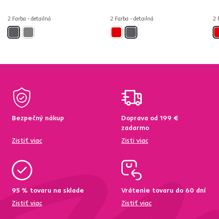
2 Farba - detailná
2 Farba - detailná
2 
Bezpečný nákup
Doprava od 199 €
zadarmo
Zistiť viac
Zisti viac
95 % tovaru na sklade
Vrátenie tovaru do 60 dní
Zistiť viac
Zistiť viac