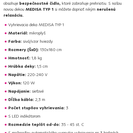
obsahuje
bezpečnostné čidlo,
ktoré zabraňuje prehriatiu. S našou
novou dekou
MEDISA TYP 1
si môžete dopriať nikým
nerušenú
relaxáciu.
Vyhrievacia deka MEDISA TYP 1
Materiál:
mikroplyš
Farba:
sivá/vzor hviezdy
Rozmery (ŠxD):
130x180 cm
Hmotnosť:
1,8 kg
Hrúbka deky:
1,5 cm
Napätie:
220-240 V
Výkon:
120 W
Napájanie:
sieťové
Dĺžka kábla:
2,3 m
Počet stupňov vyhrievania:
3
S LED indikátorom
Rozmedzie teplôt od-do:
35 - 45 st. C
S možnosťou automatického vypnutia vyhrievania po 3 hodinách