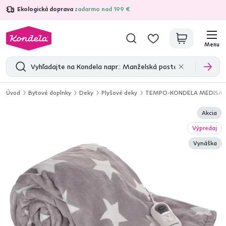
Ekologická doprava
zadarmo nad 199 €
4,7
31 285
overených produktových recenzií
Menu
Úvod
Bytové doplnky
Deky
Plyšové deky
TEMPO-KONDELA MEDISA TYP 1
Akcia
Výpredaj
Vynáška