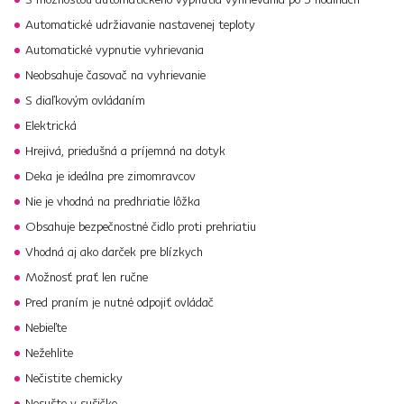
Automatické udržiavanie nastavenej teploty
Automatické vypnutie vyhrievania
Neobsahuje časovač na vyhrievanie
S diaľkovým ovládaním
Elektrická
Hrejivá, priedušná a príjemná na dotyk
Deka je ideálna pre zimomravcov
Nie je vhodná na predhriatie lôžka
Obsahuje bezpečnostné čidlo proti prehriatiu
Vhodná aj ako darček pre blízkych
Možnosť prať len ručne
Pred praním je nutné odpojiť ovládač
Nebieľte
Nežehlite
Nečistite chemicky
Nesušte v sušičke