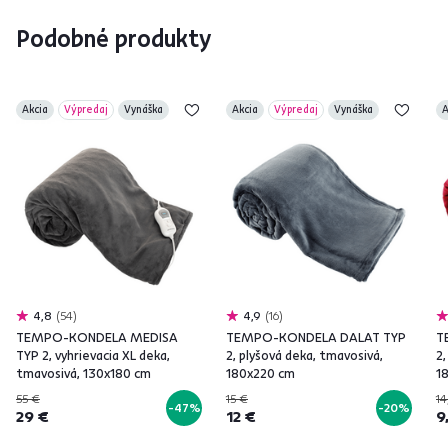
Podobné produkty
Akcia
Výpredaj
Vynáška
Akcia
Výpredaj
Vynáška
A
4,8
54
4,9
16
TEMPO-KONDELA MEDISA
TEMPO-KONDELA DALAT TYP
T
TYP 2, vyhrievacia XL deka,
2, plyšová deka, tmavosivá,
2,
tmavosivá, 130x180 cm
180x220 cm
1
55 €
15 €
14
-47%
-20%
29 €
12 €
9