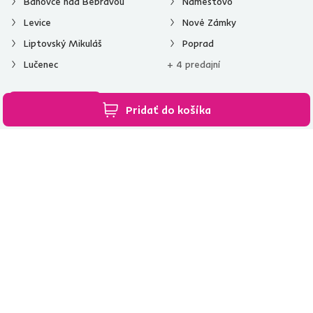
Bánovce nad Bebravou
Námestovo
Levice
Nové Zámky
Liptovský Mikuláš
Poprad
Lučenec
+ 4 predajní
Všetky predajne
Pridať do košíka
Spustiť chat
02/ 40 100 100
[email protected]