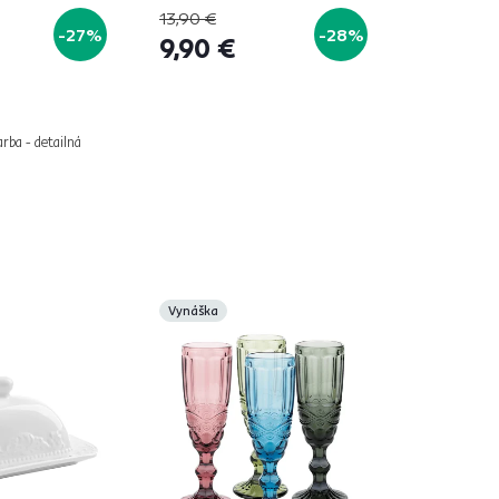
13,90 €
-27%
-28%
9,90 €
arba - detailná
Vynáška