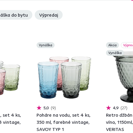
áška do bytu
Výpredaj
Vynáška
Akcia
Výpre
Vynáška
5,0
9
4,9
27
 set 4 ks,
Poháre na vodu, set 4 ks,
Retro džbán
é vintage,
350 ml, farebné vintage,
víno, 1150ml,
SAVOY TYP 1
VERITAS