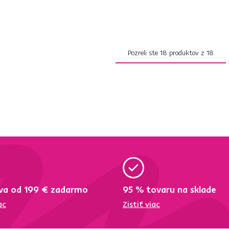
Pozreli ste
18
produktov z
18
va od 199 € zadarmo
95 % tovaru na sklade
ac
Zistiť viac