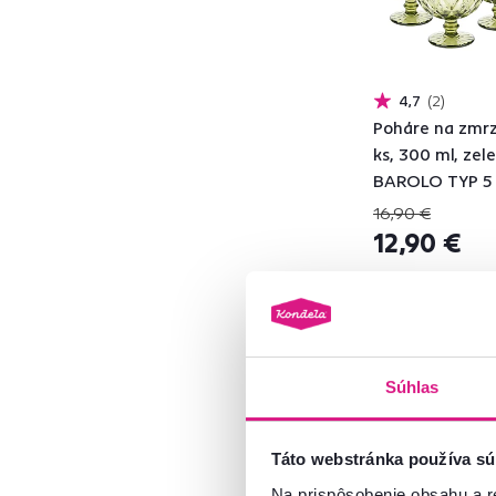
Modrá
6
Sivá
7
4,7
2
Materiál
Poháre na zmrzl
Dolomitová keramika
1
ks, 300 ml, zele
BAROLO TYP 5
Sklo
17
16,90 €
Plast
1
12,90 €
Model
BAROLO
3
Súhlas
BUTTER
1
Akcia
Vynáška
FREGATA
2
Táto webstránka používa sú
MAMMA MIA
1
Na prispôsobenie obsahu a r