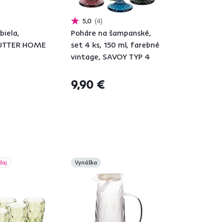
5,0
4
biela,
Poháre na šampanské,
BUTTER HOME
set 4 ks, 150 ml, farebné
vintage, SAVOY TYP 4
9,90 €
daj
Vynáška