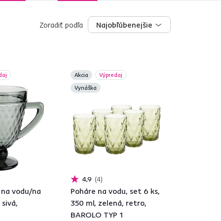
Zoradiť podľa
Najobľúbenejšie
Najobľúbenejšie
daj
Akcia
Výpredaj
Vynáška
4,9
4
 na vodu/na
Poháre na vodu, set 6 ks,
 sivá,
350 ml, zelená, retro,
BAROLO TYP 1