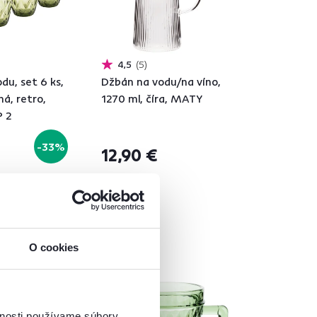
4,5
5
du, set 6 ks,
Džbán na vodu/na víno,
ná, retro,
1270 ml, číra, MATY
 2
-33%
12,90 €
O cookies
Vynáška
vnosti používame súbory