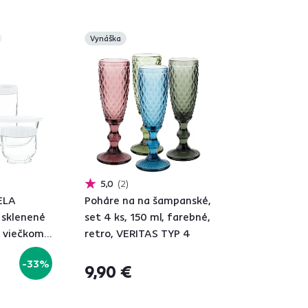
Vynáška
5,0
2
ELA
Poháre na na šampanské,
sklenené
set 4 ks, 150 ml, farebné,
s viečkom,
retro, VERITAS TYP 4
-33%
9,90 €