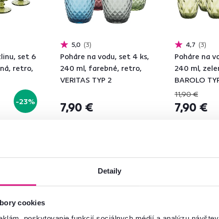
5,0
3
4,7
3
inu, set 6
Poháre na vodu, set 4 ks,
Poháre na vo
ná, retro,
240 ml, farebné, retro,
240 ml, zele
VERITAS TYP 2
BAROLO TYP
11,90 €
-23%
7,90 €
7,90 €
Detaily
Vynáška
Vynáška
bory cookies
eklám, poskytovanie funkcií sociálnych médií a analýzu návšte