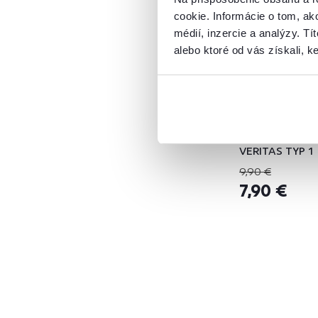
MATY
1
cookie. Informácie o tom, ak
SAVOY
5
médií, inzercie a analýzy. Tí
VERITAS
5
alebo ktoré od vás získali, ke
Šírka (cm)
4,9
3
od
do
Poháre na vodu,
350 ml, farebné
VERITAS TYP 1
9,90 €
7,90 €
Hĺbka (cm)
od
do