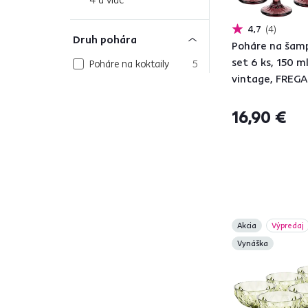
4,7
4
Druh pohára
Poháre na šam
set 6 ks, 150 ml
Poháre na koktaily
5
vintage, FREG
Poháre na šampanské
3
Poháre na vodu
6
16,90 €
Poháre na zmrzlinu
2
Farba
Tyrkysová
1
Akcia
Výpredaj
Zelená
10
Vynáška
Transparentná
2
Biela
2
Ružová
9