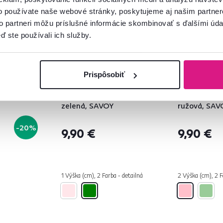
o používate naše webové stránky, poskytujeme aj našim partner
to partneri môžu príslušné informácie skombinovať s ďalšími údaj
ď ste používali ich služby.
5,0
19
5,0
19
Prispôsobiť
 set 4 ks,
Vintage džbán na
Vintage džb
, retro,
vodu/na víno, 1150ml,
vodu/na víno
zelená, SAVOY
ružová, SAV
-20%
9,90 €
9,90 €
1 Výška (cm), 2 Farba - detailná
2 Výška (cm), 2 F