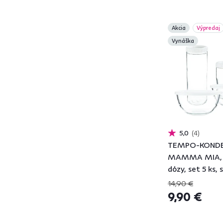
Výška (cm)
od
do
Akcia
Výpredaj
Vynáška
Hmotnosť (kg)
od
do
5,0
4
TEMPO-KOND
MAMMA MIA, 
dózy, set 5 ks, 
sklo/plast
14,90 €
Objem (l)
9,90 €