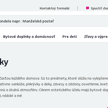
cenzií
Kontaktný formulár
Spustiť ch
Bytové doplnky a domácnosť
Pre deti
Zľavy a výpre
nky
asťou každého domova. Sú to predmety, ktoré slúžia na vylepšenie
tívne vankúše, prikrývky a deky, závesy a záclony, osvetlenie, kve
nú a útulnú atmosféru. Okrem estetického účelu majú bytové doplnk
, nádobí a iné.