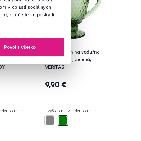
om v oblasti sociálnych
mi, ktoré ste im poskytli
4,9
27
Povoliť všetko
án na
Retro džbán na vodu/na
, 1150ml,
víno, 1150ml, zelená,
OY
VERITAS
9,90 €
arba - detailná
1 Výška (cm), 2 Farba - detailná