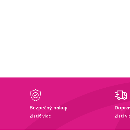
1270 ml
1
300 ml
2
150 ml
3
240 ml
2
350 ml
4
1,15 l
4
Použitie
Obývacia izba
16
Typ produktu
Maselnička
1
Kuchynské náradie
1
Bezpečný nákup
Dopra
Džbán na vodu
5
Zistiť viac
Zisti vi
Pohár
11