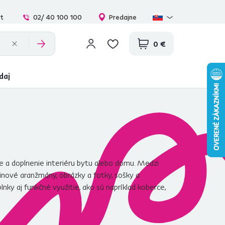
at
02/ 40 100 100
Predajne
0 €
daj
 a doplnenie interiéru bytu alebo domu. Medzi
tinové aranžmány, obrázky a fotky, sošky a
y aj funkčné využitie, ako sú napríklad koberce,