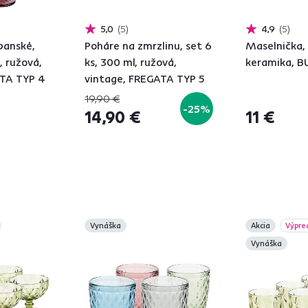
5,0
5
4,9
5
panské,
Poháre na zmrzlinu, set 6
Maselnička, 
, ružová,
ks, 300 ml, ružová,
keramika, 
ATA TYP 4
vintage, FREGATA TYP 5
19,90 €
-25%
14,90 €
11 €
Vynáška
Akcia
Výpre
Vynáška