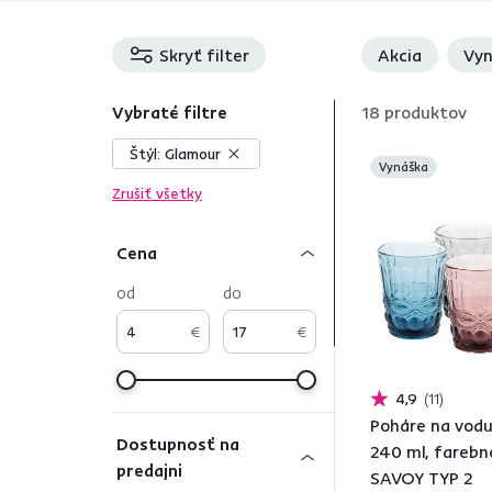
Skryť filter
Akcia
Vyn
Vybraté filtre
18
produktov
Štýl:
Glamour
Vynáška
Zrušiť všetky
Cena
od
do
€
€
4,9
11
Poháre na vodu,
Dostupnosť na
240 ml, farebn
predajni
SAVOY TYP 2