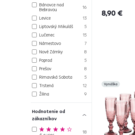
Bánovce nad
16
Bebravou
8,90 €
Levice
13
Liptovský Mikuláš
5
Lučenec
15
Námestovo
7
Nové Zámky
8
Poprad
5
Prešov
8
Rimavská Sobota
5
Vynáška
Trstená
12
Žilina
9
Hodnotenie od
zákazníkov
18
4 a viac