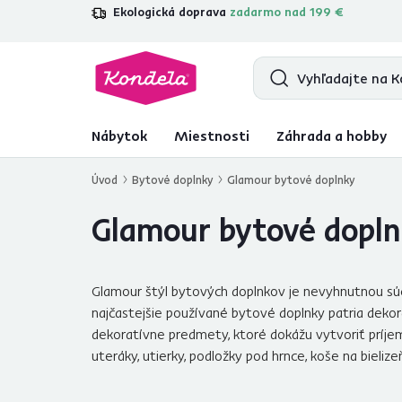
Ekologická doprava
zadarmo nad 199 €
4,7
31 211
overených produktových re
Nábytok
Miestnosti
Záhrada a hobby
Úvod
Bytové doplnky
Glamour bytové doplnky
Glamour bytové dopl
Glamour štýl bytových doplnkov je nevyhnutnou súč
najčastejšie používané bytové doplnky patria dekora
dekoratívne predmety, ktoré dokážu vytvoriť príjem
uteráky, utierky, podložky pod hrnce, koše na bielizeň