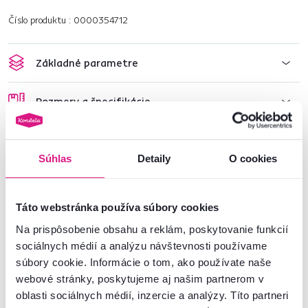
Číslo produktu : 0000354712
Základné parametre
Rozmery a špecifikácie
Informácie o balení
Súhlas
Detaily
O cookies
Montážny návod
Táto webstránka používa súbory cookies
Na prispôsobenie obsahu a reklám, poskytovanie funkcií
Nenašli ste požadované informácie?
sociálnych médií a analýzu návštevnosti používame
Kontaktujte nás a my vám radi poradíme
súbory cookie. Informácie o tom, ako používate naše
webové stránky, poskytujeme aj našim partnerom v
02/ 40 100 100
Spustiť chat
oblasti sociálnych médií, inzercie a analýzy. Títo partneri