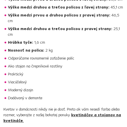
Výška medzi druhou a treťou policou z ľavej strany:
45,1 cm
Výška medzi prvou a druhou policou z pravej strany:
46,5
cm
Výška medzi druhou a treťou policou z pravej strany:
25,1
cm
Hrúbka tyče:
1,6 cm
Nosnosť na policu:
2 kg
Odporúčame rovnomerné zaťaženie políc
Ako stojan na črepníkové rastliny
Praktický
Viacúčelový
Moderný dizajn
Dodávaný v demonte
Kvetov v domácnosti nikdy nie je dosť. Preto ak vám nesedí farba alebo
rozmer, vyberajte z našej bohatej ponuky
kvetináčov a stojanov na
kvetináče
.