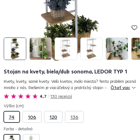
Stojan na kvety, biela/dub sonoma, LEDOR TYP 1
Kvety, kvety, samé kvety. Veľa kvetov, málo miesta? Tento problém pozná
mnoho z nás. Riešením je viacúčelový a praktický stojan na kvety LEDOR
Čítať viac
TYP 1. Konštrukcia je vyrobená z kovu v bielej farbe....
4,7
130
recenzií
Výška (cm)
74
106
120
136
Farba - detailná