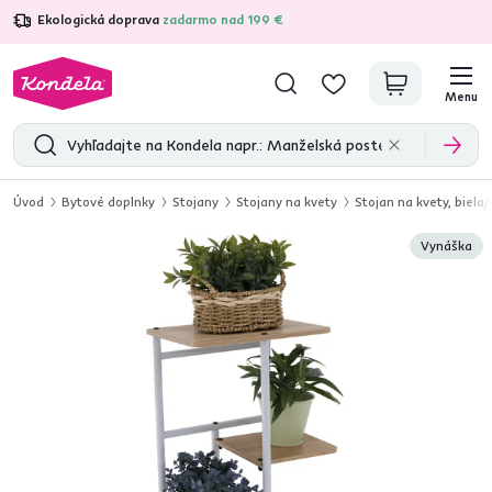
Ekologická doprava
zadarmo nad 199 €
4,7
31 285
overených produktových recenzií
Menu
Úvod
Bytové doplnky
Stojany
Stojany na kvety
Stojan na kvety, biel
Vynáška