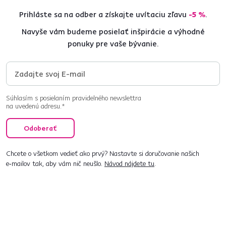
Prihláste sa na odber a získajte uvítaciu zľavu
-5 %
.
Navyše vám budeme posielať inšpirácie a výhodné
ponuky pre vaše bývanie.
Súhlasím s posielaním pravidelného newslettra
na uvedenú adresu.*
Odoberať
Chcete o všetkom vedieť ako prvý? Nastavte si doručovanie našich
e‑mailov tak, aby vám nič neušlo.
Návod nájdete tu
.