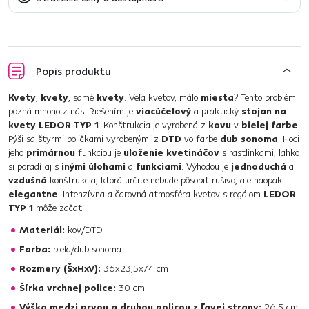
Popis produktu
Kvety
,
kvety
, samé
kvety
. Veľa kvetov, málo
miesta
? Tento problém
pozná mnoho z nás. Riešením je
viacúčelový
a praktický
stojan na
kvety LEDOR TYP 1
. Konštrukcia je vyrobená z
kovu
v
bielej farbe
.
Pýši sa štyrmi poličkami vyrobenými z
DTD
vo farbe
dub sonoma
. Hoci
jeho
primárnou
funkciou je
uloženie kvetináčov
s rastlinkami, ľahko
si poradí aj s
inými úlohami
a
funkciami
. Výhodou je
jednoduchá
a
vzdušná
konštrukcia, ktorá určite nebude pôsobiť rušivo, ale naopak
elegantne
. Intenzívna a čarovná atmosféra kvetov s regálom
LEDOR
TYP 1
môže začať.
Materiál:
kov/DTD
Farba:
biela/dub sonoma
Rozmery (ŠxHxV):
36x23,5x74 cm
Šírka vrchnej police:
30 cm
Výška medzi prvou a druhou policou z ľavej strany:
26,5 cm