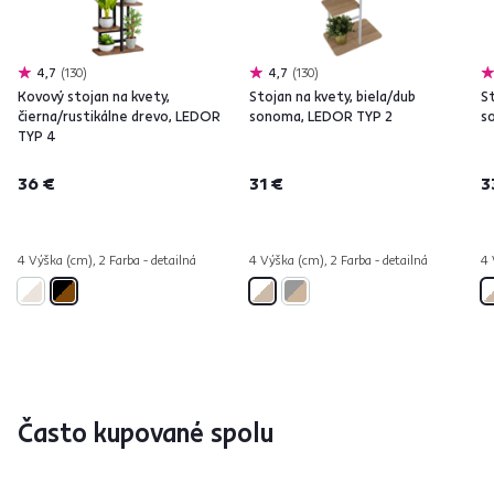
4,7
130
4,7
130
Kovový stojan na kvety,
Stojan na kvety, biela/dub
St
čierna/rustikálne drevo, LEDOR
sonoma, LEDOR TYP 2
s
TYP 4
36 €
31 €
3
4 Výška (cm), 2 Farba - detailná
4 Výška (cm), 2 Farba - detailná
4 
Často kupované spolu