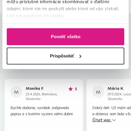
môžu príslušné informácie skombinovať s ďalšími
údajmi, ktoré ste im poskytli alebo ktoré od vás získali,
keď ste používali ich služby.
Hodnotenia produktu
Povoliť všetko
Jednoduchosť montáže
4,7
4,7
Kvalita výrobku
4,5
Zodpovedá očakávaniam
4,6
Prispôsobiť
130
recenzií
Zabalenie výrobku
4,9
Pomer hodnoty a ceny
4,6
Monika F.
Mária K.
hviezdičiek
5
M
M
25.4.2026, Bratislava,
29.5.2024, Lozo
Slovensko
Slovensko
Rychle dodanie, vyrobok zodpoveda
Dobrý deň. Už mám od 
popisu a s kvetmi vyzera velmi dobre
a doteraz som bola vžd
Prajem veľa spokojných
Čítať viac
Ďakujem.