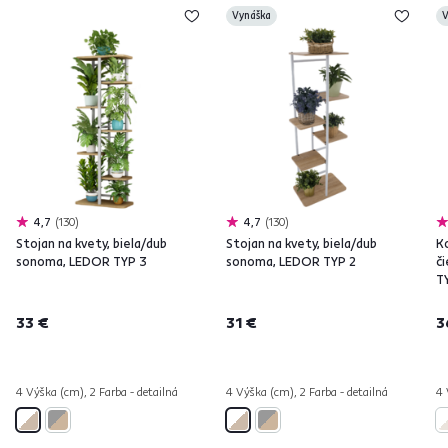
Vynáška
V
4,7
130
4,7
130
Stojan na kvety, biela/dub
Stojan na kvety, biela/dub
Ko
sonoma, LEDOR TYP 3
sonoma, LEDOR TYP 2
č
T
33 €
31 €
3
4 Výška (cm), 2 Farba - detailná
4 Výška (cm), 2 Farba - detailná
4 