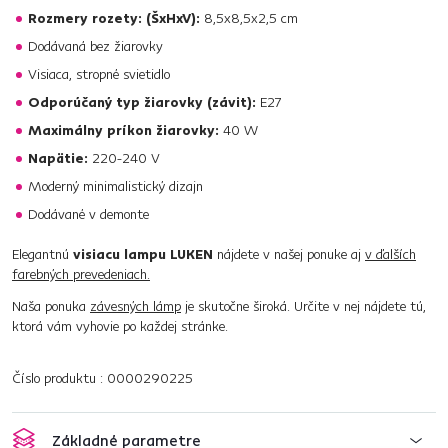
Rozmery rozety: (ŠxHxV):
8,5x8,5x2,5 cm
Dodávaná bez žiarovky
Visiaca, stropné svietidlo
Odporúčaný typ žiarovky (závit):
E27
Maximálny príkon žiarovky:
40 W
Napätie:
220-240 V
Moderný minimalistický dizajn
Dodávané v demonte
Elegantnú
visiacu lampu LUKEN
nájdete v našej ponuke aj
v ďalších
farebných prevedeniach.
Naša ponuka
závesných lámp
je skutočne široká. Určite v nej nájdete tú,
ktorá vám vyhovie po každej stránke.
Číslo produktu : 0000290225
Základné parametre