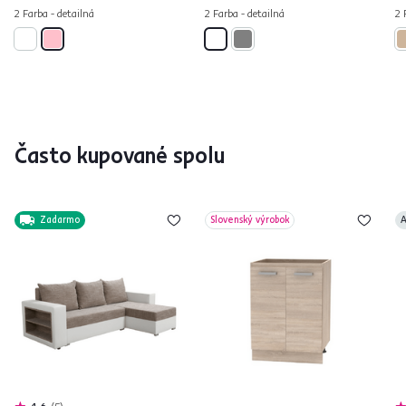
2 Farba - detailná
2 Farba - detailná
2 
Často kupované spolu
Zadarmo
Slovenský výrobok
A