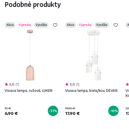
Podobné produkty
Akcia
Výpredaj
Vynáška
Akcia
Výpredaj
Vynáška
A
5,0
1
5,0
1
Visiaca lampa, ružová, LUKEN
Visiaca lampa, biela/kov, DEVAN
Vi
K
10 €
19,90 €
20
-31%
-10%
6,90 €
17,90 €
1