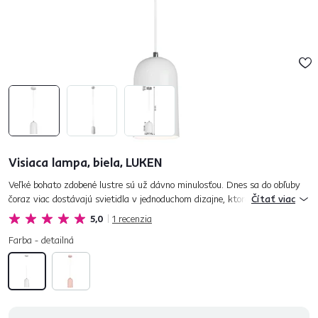
Visiaca lampa, biela, LUKEN
Veľké bohato zdobené lustre sú už dávno minulosťou. Dnes sa do obľuby
čoraz viac dostávajú svietidla v jednoduchom dizajne, ktoré dokážu
Čítať viac
interiér krásne doplniť. Ponúkame visiacu lampu LUKEN, ktorá...
5,0
1
recenzia
Farba - detailná