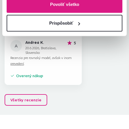
5,0
Kvalita výrobku
5,0
Povoliť všetko
Zodpovedá očakávaniam
5,0
1
recenzia
Zabalenie výrobku
5,0
Pomer hodnoty a ceny
5,0
Prispôsobiť
Andrea K.
hviezdičiek
5
A
20.6.2026, Bratislava,
Slovensko
Recenzia pre rovnaký model, avšak v inom
prevedení
.
Overený nákup
Všetky recenzie