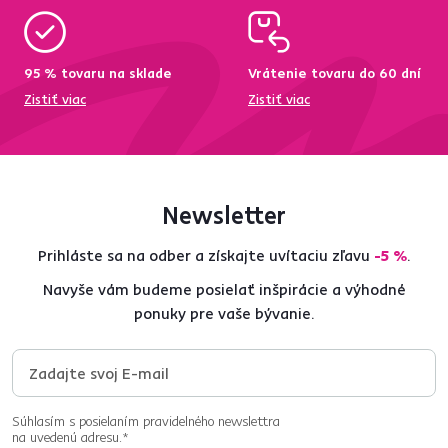
95 % tovaru na sklade
Vrátenie tovaru do 60 dní
Zistiť viac
Zistiť viac
Newsletter
Prihláste sa na odber a získajte uvítaciu zľavu
-5 %
.
Navyše vám budeme posielať inšpirácie a výhodné
ponuky pre vaše bývanie.
Súhlasím s posielaním pravidelného newslettra
na uvedenú adresu.*