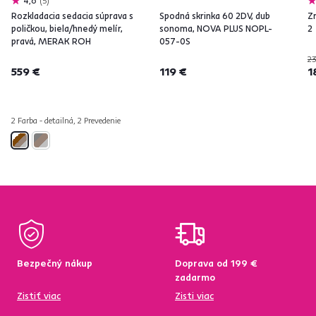
4,6
5
Rozkladacia sedacia súprava s
Spodná skrinka 60 2DV, dub
Z
poličkou, biela/hnedý melír,
sonoma, NOVA PLUS NOPL-
2
pravá, MERAK ROH
057-0S
23
559 €
119 €
1
2 Farba - detailná, 2 Prevedenie
Bezpečný nákup
Doprava od 199 €
zadarmo
Zistiť viac
Zisti viac