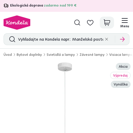
Ekologická doprava
zadarmo nad 199 €
4,7
31 109
overených produktových recenzií
Menu
Úvod
Bytové doplnky
Svietidlá a lampy
Závesné lampy
Visiaca lampa,
Akcia
Výpredaj
Vynáška