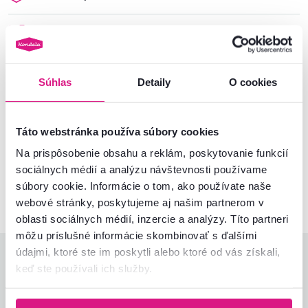
Rozmery a špecifikácie
Informácie o balení
Súhlas
Detaily
O cookies
Táto webstránka používa súbory cookies
Nenašli ste požadované informácie?
Kontaktujte nás a my vám radi poradíme
Na prispôsobenie obsahu a reklám, poskytovanie funkcií
sociálnych médií a analýzu návštevnosti používame
02/ 40 100 100
Spustiť chat
súbory cookie. Informácie o tom, ako používate naše
webové stránky, poskytujeme aj našim partnerom v
oblasti sociálnych médií, inzercie a analýzy. Títo partneri
môžu príslušné informácie skombinovať s ďalšími
údajmi, ktoré ste im poskytli alebo ktoré od vás získali,
Hodnotenia produktu
keď ste používali ich služby.
Jednoduchosť montáže
5,0