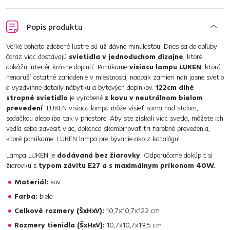
Popis produktu
Veľké bohato zdobené lustre sú už dávno minulosťou. Dnes sa do obľuby
čoraz viac dostávajú
svietidla v jednoduchom dizajne
, ktoré
dokážu interiér krásne doplniť. Ponúkame
visiacu lampu LUKEN
, ktorá
nenaruší ostatné zariadenie v miestnosti, naopak zamieri naň jasné svetlo
a vyzdvihne detaily nábytku a bytových doplnkov.
122cm dlhé
stropné svietidlo
je vyrobené
z kovu v neutrálnom bielom
prevedení
. LUKEN visiaca lampa môže visieť sama nad stolom,
sedačkou alebo iba tak v priestore. Aby ste získali viac svetla, môžete ich
vedľa seba zavesiť viac, dokonca skombinovať tri farebné prevedenia,
ktoré ponúkame. LUKEN lampa pre bývanie ako z katalógu!
Lampa LUKEN je
dodávaná bez žiarovky
. Odporúčame dokúpiť si
žiarovku s
typom závitu E27 a s maximálnym príkonom 40W.
Materiál:
kov
Farba:
biela
Celkové rozmery (ŠxHxV):
10,7x10,7x122 cm
Rozmery tienidla (ŠxHxV):
10,7x10,7x19,5 cm