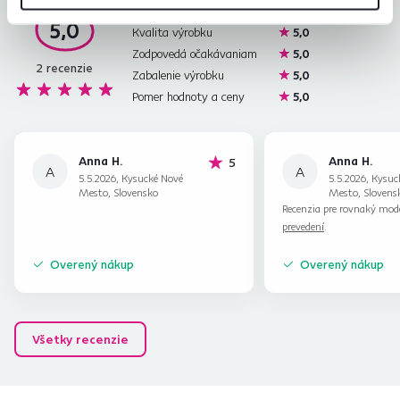
Jednoduchosť montáže
5,0
5,0
Kvalita výrobku
5,0
Zodpovedá očakávaniam
5,0
2
recenzie
Zabalenie výrobku
5,0
Pomer hodnoty a ceny
5,0
Anna H.
Anna H.
hviezdičiek
5
A
A
5.5.2026, Kysucké Nové
5.5.2026, Kysuc
Mesto, Slovensko
Mesto, Slovens
Recenzia pre rovnaký mod
prevedení
.
Overený nákup
Overený nákup
Všetky recenzie