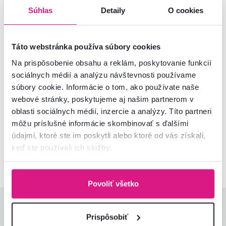
Súhlas
Detaily
O cookies
Základné parametre
Rozmery a špecifikácie
Táto webstránka používa súbory cookies
Na prispôsobenie obsahu a reklám, poskytovanie funkcií
Informácie o balení
sociálnych médií a analýzu návštevnosti používame
súbory cookie. Informácie o tom, ako používate naše
webové stránky, poskytujeme aj našim partnerom v
oblasti sociálnych médií, inzercie a analýzy. Títo partneri
Nenašli ste požadované informácie?
môžu príslušné informácie skombinovať s ďalšími
Kontaktujte nás a my vám radi poradíme
údajmi, ktoré ste im poskytli alebo ktoré od vás získali,
keď ste používali ich služby.
02/ 40 100 100
Spustiť chat
Povoliť všetko
Hodnotenia produktu
Prispôsobiť