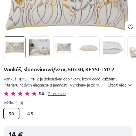
Vankúš, slonovinová/vzor, 50x30, KEYSI TYP 2
Vankúš KEYSI TYP 2 je dokonalým doplnkom, ktorý dodá každému
interiéru nádych elegancie a jemnosti. Vyrobený je zo 100 % polyesteru,
Čítať viac
čo zaručuje mäkkosť a pohodlie. Výplň je súčasťou vankúša....
5,0
2
recenzie
Výška (cm)
30
45
14 €