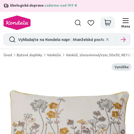
Ekologická doprava
zadarmo nad 199 €
4,7
31 211
overených produktových recenzií
Menu
Úvod
Bytové doplnky
Vankúše
Vankúš, slonovinová/vzor, 50x30, KEYSI 
Vynáška