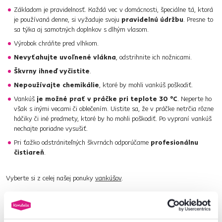
Základom je pravidelnosť. Každá vec v domácnosti, špeciálne tá, ktorá
je používaná denne, si vyžaduje svoju
pravidelnú údržbu
. Presne to
sa týka aj samotných doplnkov s dlhým vlasom.
Výrobok chráňte pred vlhkom.
Nevyťahujte uvoľnené vlákna
, odstrihnite ich nožnicami.
Škvrny ihneď vyčistite
.
Nepoužívajte chemikálie
, ktoré by mohli vankúš poškodiť.
Vankúš
je možné prať v práčke pri teplote 30 °C
. Neperte ho
však s inými vecami či oblečením. Uistite sa, že v práčke netrčia rôzne
háčiky či iné predmety, ktoré by ho mohli poškodiť. Po vypraní vankúš
nechajte poriadne vysušiť.
Pri ťažko odstrániteľných škvrnách odporúčame
profesionálnu
čistiareň
.
Vyberte si z celej našej ponuky
vankúšov
.
Číslo produktu : 0000400714