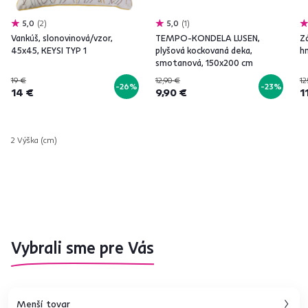
5,0
2
5,0
1
Vankúš, slonovinová/vzor,
TEMPO-KONDELA LUSEN,
Zá
45x45, KEYSI TYP 1
plyšová kockovaná deka,
h
smotanová, 150x200 cm
19 €
12,90 €
12
-26%
-23%
14 €
9,90 €
1
2 Výška (cm)
Vybrali sme pre Vás
Menší tovar