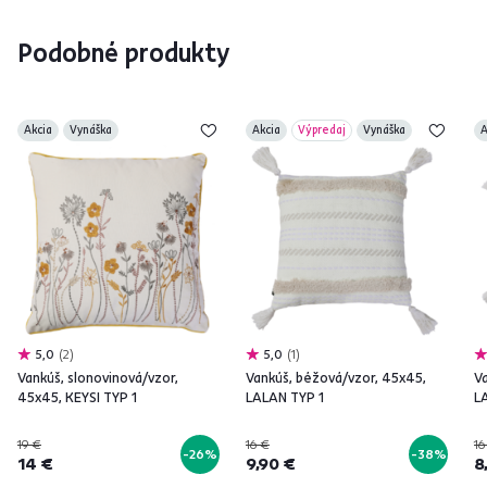
Podobné produkty
Akcia
Vynáška
Akcia
Výpredaj
Vynáška
A
5,0
2
5,0
1
Vankúš, slonovinová/vzor,
Vankúš, béžová/vzor, 45x45,
V
45x45, KEYSI TYP 1
LALAN TYP 1
L
19 €
16 €
16
-26%
-38%
14 €
9,90 €
8