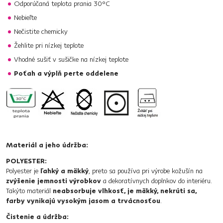
Odporúčaná teplota prania 30°C
Nebieľte
Nečistite chemicky
Žehlite pri nízkej teplote
Vhodné sušiť v sušičke na nízkej teplote
Poťah a výplň perte oddelene
Materiál a jeho údržba:
POLYESTER:
Polyester je
ľahký a mäkký
, preto sa používa pri výrobe kožušín na
zvýšenie jemnosti výrobkov
a dekoratívnych doplnkov do interiéru.
Takýto materiál
neabsorbuje vlhkosť, je mäkký, nekrúti sa,
farby vynikajú vysokým jasom a trvácnosťou
.
Čistenie a údržba: