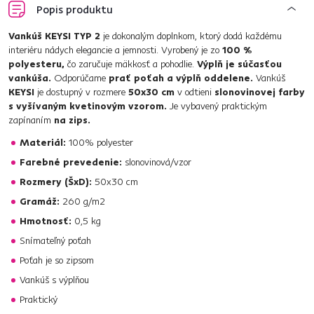
Popis produktu
Vankúš KEYSI TYP 2
je dokonalým doplnkom, ktorý dodá každému
interiéru nádych elegancie a jemnosti. Vyrobený je zo
100 %
polyesteru,
čo zaručuje mäkkosť a pohodlie.
Výplň je súčasťou
vankúša.
Odporúčame
prať poťah a výplň oddelene.
Vankúš
KEYSI
je dostupný v rozmere
50x30 cm
v odtieni
slonovinovej farby
s vyšívaným kvetinovým vzorom.
Je vybavený praktickým
zapínaním
na zips.
Materiál:
100% polyester
Farebné prevedenie:
slonovinová/vzor
Rozmery (ŠxD):
50x30 cm
Gramáž:
260 g/m2
Hmotnosť:
0,5 kg
Snímateľný poťah
Poťah je so zipsom
Vankúš s výplňou
Praktický