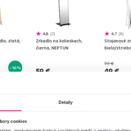
4,8
2
4,7
8
lo, zlatá,
Zrkadlo na kolieskach,
Stojanové zr
čierna, NEPTUN
biela/strieb
59 €
-16%
59 €
49 €
2 Farba - detailn
Detaily
bory cookies
eklám, poskytovanie funkcií sociálnych médií a analýzu návšte