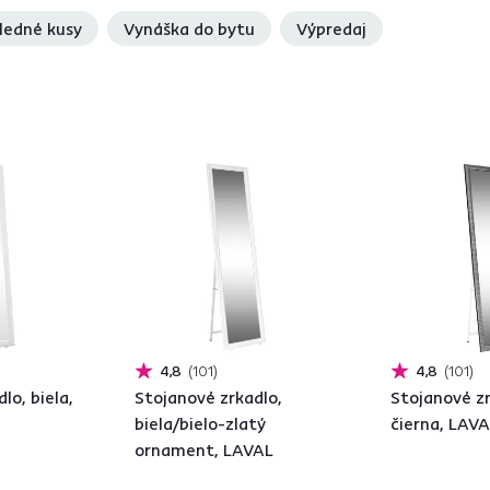
ledné kusy
Vynáška do bytu
Výpredaj
4,8
101
4,8
101
lo, biela,
Stojanové zrkadlo,
Stojanové zr
biela/bielo-zlatý
čierna, LAV
ornament, LAVAL