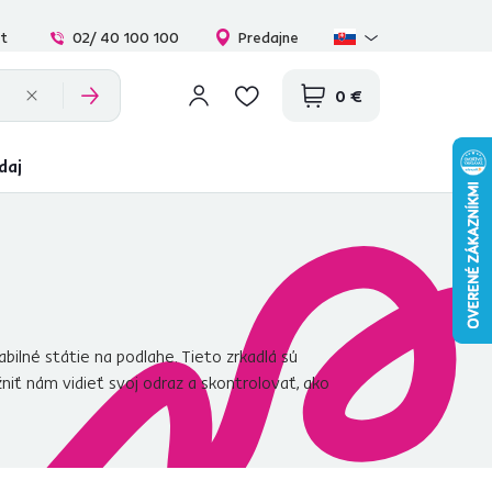
at
02/ 40 100 100
Predajne
0 €
daj
bilné státie na podlahe. Tieto zrkadlá sú
niť nám vidieť svoj odraz a skontrolovať, ako