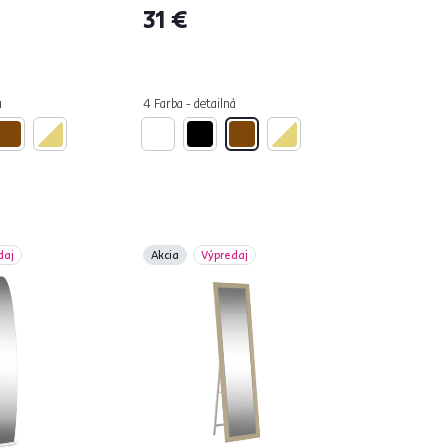
31 €
á
4 Farba - detailná
daj
Akcia
Výpredaj