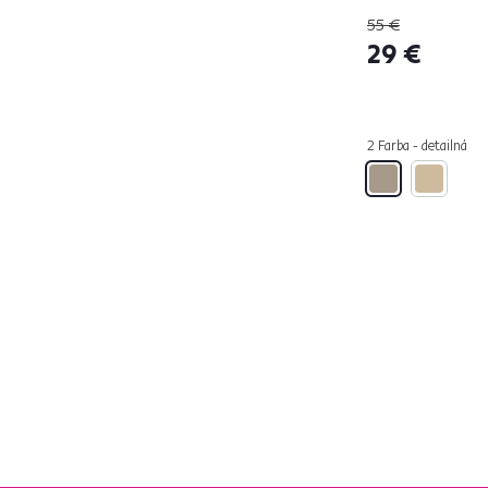
Použitie
55 €
29 €
Predsieň
5
2 Farba - detailná
Kuchyňa
1
Kúpelňa
3
Obývacia izba
1
Spálňa
5
Študentská izba
1
Detská izba
1
Tvar
Oválny
3
Obdĺžnikový
13