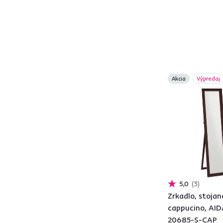
Prevedenie
1
Stojace
Závesné
68
Vlastnosti
Akcia
Výpredaj
Na kolieskach
3
Bez rámu
1
S rámom
16
Dekór
Strieborná
1
Hnedá
2
5,0
3
Zlatá
2
Zrkadlo, stojan
Čierna
2
cappucino, AI
20685-S-CAP