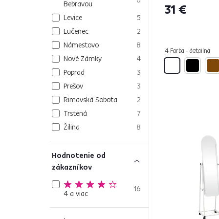
Bebravou
31 €
Levice
5
Lučenec
2
Námestovo
8
4 Farba - detailná
Nové Zámky
4
Poprad
3
Prešov
3
Rimavská Sobota
2
Trstená
7
Žilina
8
Hodnotenie od
zákazníkov
16
4 a viac