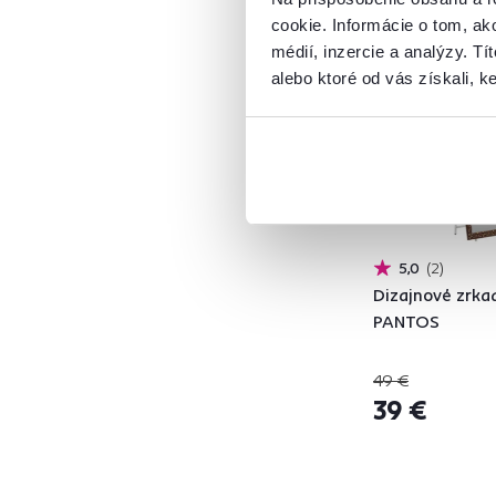
cookie. Informácie o tom, ak
Akcia
Výpredaj
médií, inzercie a analýzy. Tí
alebo ktoré od vás získali, ke
Hĺbka (cm)
od
do
5,0
2
Dizajnové zrkad
PANTOS
Výška (cm)
od
do
49 €
39 €