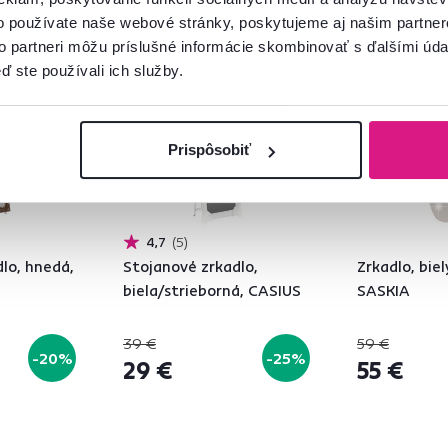
o používate naše webové stránky, poskytujeme aj našim partner
Akcia
Výpredaj
Akcia
Výpre
to partneri môžu príslušné informácie skombinovať s ďalšími údaj
Posledné kusy
ď ste používali ich služby.
Prispôsobiť
4,7
5
lo, hnedá,
Stojanové zrkadlo,
Zrkadlo, biel
biela/strieborná, CASIUS
SASKIA
39 €
59 €
-20%
-25%
29 €
55 €