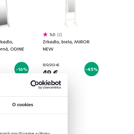
5,0
2
kadlo,
Zrkadlo, biela, MIROR
orná, ODINE
NEW
89,90 €
-16%
-45%
49 €
á
O cookies
vnosti používame súbory