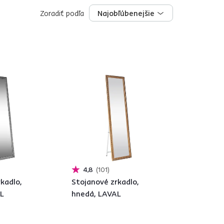
Zoradiť podľa
Najobľúbenejšie
Najobľúbenejšie
4,8
101
kadlo,
Stojanové zrkadlo,
AL
hnedá, LAVAL