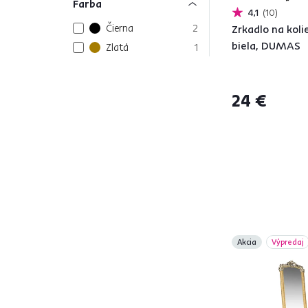
Farba
4,1
10
Čierna
2
Zrkadlo na koli
biela, DUMAS
Zlatá
1
Biela
10
Sivá
2
24 €
Hnedá
4
Materiál
Masív
2
Sklo
4
Plast
5
Drevo
5
Akcia
Výpredaj
Kov
10
Model