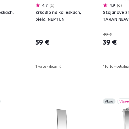
4,7
6
4,9
6
eskach,
Zrkadlo na kolieskach,
Stojanové zr
biela, NEPTUN
TARAN NEW
49 €
59 €
39 €
1 Farba - detailná
1 Farba - detailná
Akcia
Výpre