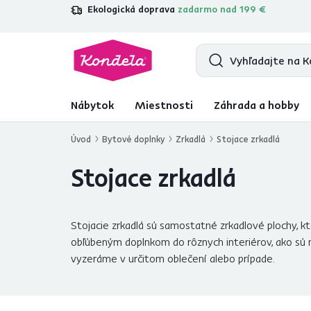
Ekologická doprava
zadarmo nad 199 €
4,7
31 211
overených produktových re
Nábytok
Miestnosti
Záhrada a hobby
Úvod
Bytové doplnky
Zrkadlá
Stojace zrkadlá
Stojace zrkadlá
Stojacie zrkadlá sú samostatné zrkadlové plochy, kt
obľúbeným doplnkom do rôznych interiérov, ako sú na
vyzeráme v určitom oblečení alebo prípade.