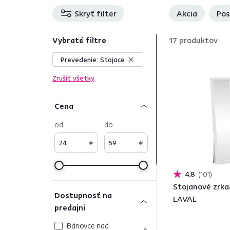
Skryť filter
Akcia
Pos
Vybraté filtre
17
produktov
Prevedenie:
Stojace
Zrušiť všetky
Cena
od
do
€
€
4,8
101
Stojanové zrkad
Dostupnosť na
LAVAL
predajni
Bánovce nad
6