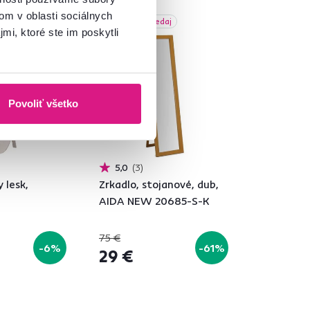
om v oblasti sociálnych
daj
Akcia
Výpredaj
mi, ktoré ste im poskytli
Povoliť všetko
5,0
3
y lesk,
Zrkadlo, stojanové, dub,
AIDA NEW 20685-S-K
75 €
-6%
-61%
29 €