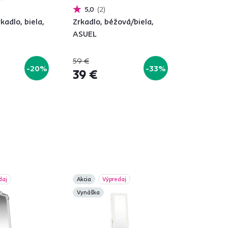
5,0
2
kadlo, biela,
Zrkadlo, béžová/biela,
ASUEL
59 €
-20%
-33%
39 €
daj
Akcia
Výpredaj
Vynáška