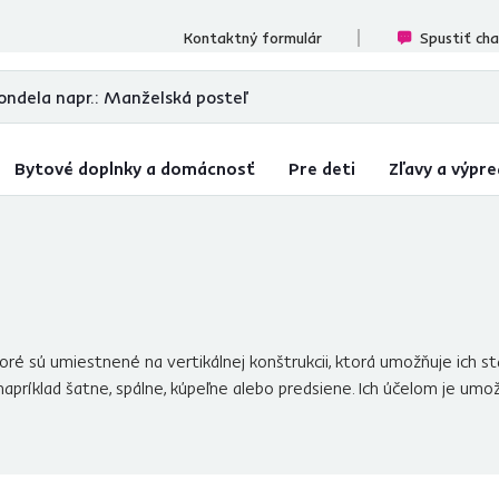
cenzií
Kontaktný formulár
Spustiť ch
Bytové doplnky a domácnosť
Pre deti
Zľavy a výpre
oré sú umiestnené na vertikálnej konštrukcii, ktorá umožňuje ich sta
príklad šatne, spálne, kúpeľne alebo predsiene. Ich účelom je umož