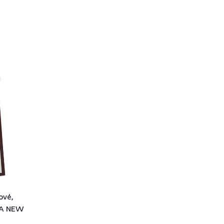
ové,
DA NEW