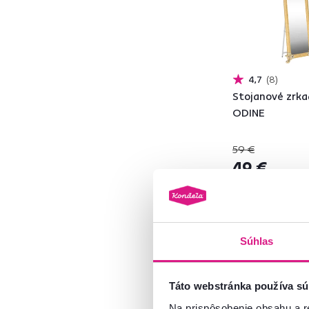
AIDA
2
ASUEL
1
CASIUS
1
4,7
8
Stojanové zrkad
DUMAS
1
ODINE
LAVAL
4
MIROR
1
59 €
NEPTUN
2
49 €
ODINE
2
PANTOS
1
SASKIA
1
2 Farba - detailná
TARAN
1
Súhlas
Šírka (cm)
Táto webstránka používa sú
od
do
Na prispôsobenie obsahu a r