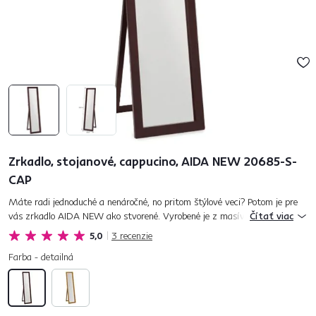
Zrkadlo, stojanové, cappucino, AIDA NEW 20685-S-
CAP
Máte radi jednoduché a nenáročné, no pritom štýlové veci? Potom je pre
vás zrkadlo AIDA NEW ako stvorené. Vyrobené je z masívneho dreva v
Čítať viac
prevedení cappucino. Vášmu domovu dodá tu správnu iskru....
5,0
3
recenzie
Farba - detailná