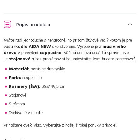
Popis produktu
Máte radi jednoduché a nenáročné, no pritom štýlové veci? Potom je pre
vás
zrkadlo AIDA NEW
ako stvorené. Vyrobené je z
masívneho
dreva
v prevedení
cappucino
. Vášmu domovu dodá tu správnu iskru.
Je
stojanové
a bez problémov si ho umiestnite, kam budete potrebovať.
Materiál:
masívne drevo/sklo
Farba:
cappucino
Rozmery (ŠxV):
38x149,5 cm
Stojanové
S rámom
Dodávané v monte
Prinášame oveľa viac. Vyberajte
z našej širokej ponuky zrkadiel
.