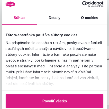
Hodnotenia produktu
Jednoduchosť montáže
5,0
5,0
Súhlas
Detaily
O cookies
Kvalita výrobku
5,0
Zodpovedá očakávaniam
5,0
3
recenzie
Zabalenie výrobku
5,0
Táto webstránka používa súbory cookies
Pomer hodnoty a ceny
5,0
Na prispôsobenie obsahu a reklám, poskytovanie funkcií
sociálnych médií a analýzu návštevnosti používame
Alena D.
Dana R.
hviezdičiek
súbory cookie. Informácie o tom, ako používate naše
5
A
D
14.7.2026, Partizanske,
20.7.2023, Pust
webové stránky, poskytujeme aj našim partnerom v
Slovensko
Slovensko
oblasti sociálnych médií, inzercie a analýzy. Títo partneri
Som spokojná
môžu príslušné informácie skombinovať s ďalšími
údajmi, ktoré ste im poskytli alebo ktoré od vás získali,
Recenzia pre rovnaký model, avšak v inom
prevedení
.
keď ste používali ich služby.
Overený
Užitočné
nákup
(0x)
Overený nákup
Povoliť všetko