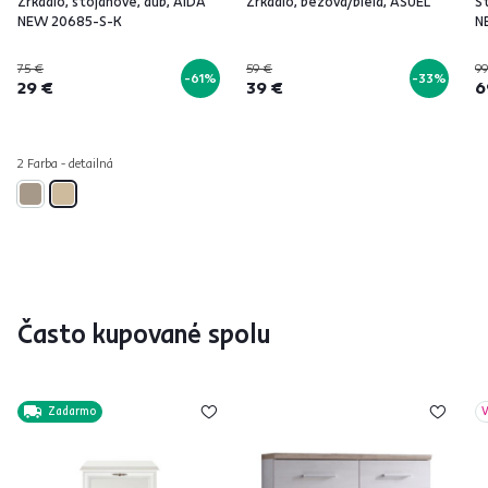
Zrkadlo, stojanové, dub, AIDA
Zrkadlo, béžová/biela, ASUEL
St
NEW 20685-S-K
N
75 €
59 €
99
-61%
-33%
29 €
39 €
6
2 Farba - detailná
Často kupované spolu
Zadarmo
V