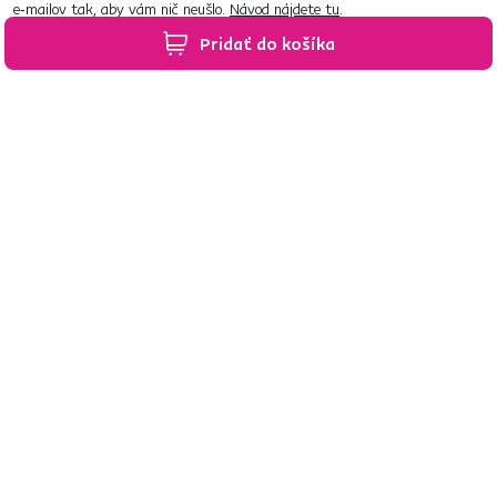
e‑mailov tak, aby vám nič neušlo.
Návod nájdete tu
.
Pridať do košíka
Predajne po celom Slovensku