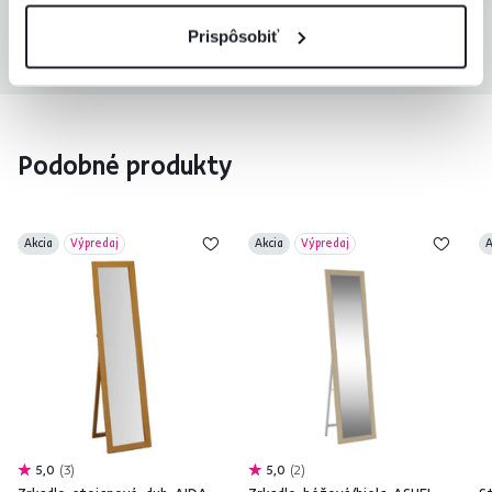
Prispôsobiť
Všetky recenzie
Podobné produkty
Akcia
Výpredaj
Akcia
Výpredaj
A
5,0
3
5,0
2