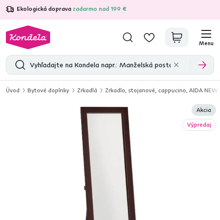
Ekologická doprava
zadarmo nad 199 €
4,7
31 157
overených produktových recenzií
Menu
Úvod
Bytové doplnky
Zrkadlá
Zrkadlo, stojanové, cappucino, AIDA NE
Akcia
Výpredaj