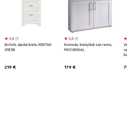
5,0
1
5,0
1
Botník, alpská biela, KENTAK
Komoda, biela/dub san remo,
Ve
SFB3B
PROVENSAL
ca
R
219 €
179 €
7