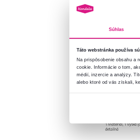
Borovica
1
Ekokoža
Polyester
4
Súhlas
Látka
64
Plast
105
Chróm
5
Táto webstránka používa sú
Kov
38
5,0
3
Na prispôsobenie obsahu a r
Kancelárske kre
cookie. Informácie o tom, ak
čierna, TC3-9
médií, inzercie a analýzy. Tí
Model
alebo ktoré od vás získali, ke
59 €
49 €
CUBA
3
DARISA
1
DARISA NEW
2
1 Materiál, 1 Výška (
detailná
ODELIA
1
RAMIL
1