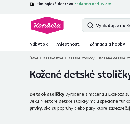
Ekologická doprava
zadarmo nad 199 €
4,7
31 285
overených produktových r
Nábytok
Miestnosti
Záhrada a hobby
Úvod
Detská izba
Detské stoličky
Kožené detské st
Kožené detské stoličk
Detské stoličky
vyrobené z materiálu Ekokoža sú 
veku. Niektoré detské stoličky majú špeciálne funkc
prvky
, ako sú popruhy alebo pásy, ktoré zabezpeču