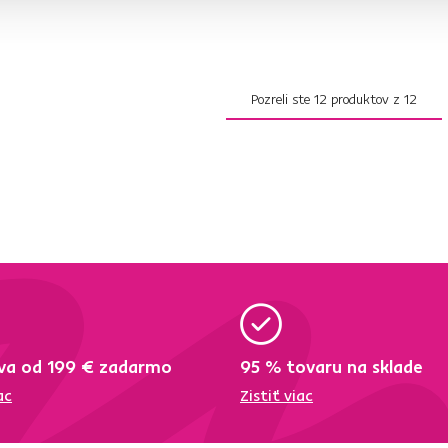
Pozreli ste
12
produktov z
12
va od 199 € zadarmo
95 % tovaru na sklade
ac
Zistiť viac