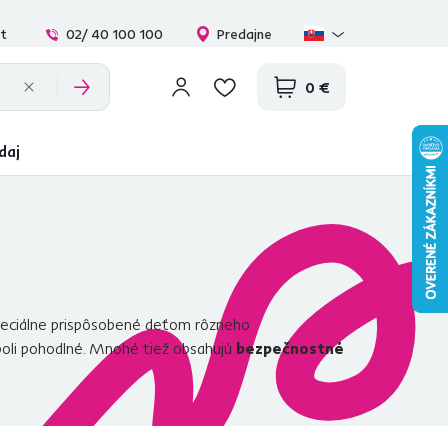
at
02/ 40 100 100
Predajne
0 €
daj
eciálne prispôsobené deťom rôzneho
 boli pohodlné. Mnohé tiež obsahujú
bezpečnostné