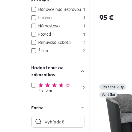
Bánovce nad Bebravou
1
95 €
Lučenec
1
Námestovo
1
Poprad
1
Rimavská Sobota
2
Žilina
2
Hodnotenie od
zákazníkov
Posledné kusy
12
4 a viac
Vynáška
Farba