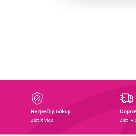
TC3
1
VILMER
3
Šírka (cm)
od
do
Hĺbka (cm)
od
do
Bezpečný nákup
Dopra
Zistiť viac
Zisti vi