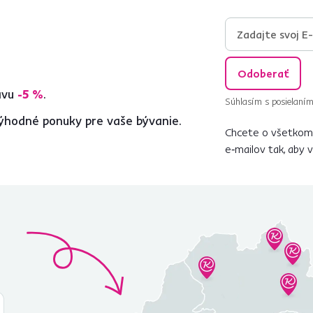
Odoberať
ľavu
-5 %
.
Súhlasím s posielaním
ýhodné ponuky pre vaše bývanie.
Chcete o všetkom 
e‑mailov tak, aby 