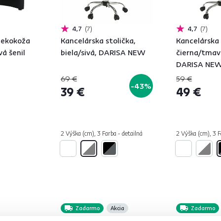
4,7
7
4,7
7
, ekokoža
Kancelárska stolička,
Kancelárska 
vá šenil
biela/sivá, DARISA NEW
čierna/tmav
DARISA NE
69 €
59 €
-43%
39 €
49 €
2 Výška (cm), 3 Farba - detailná
2 Výška (cm), 3 F
Zadarmo
Akcia
Zadarmo
Novinka
Novinka