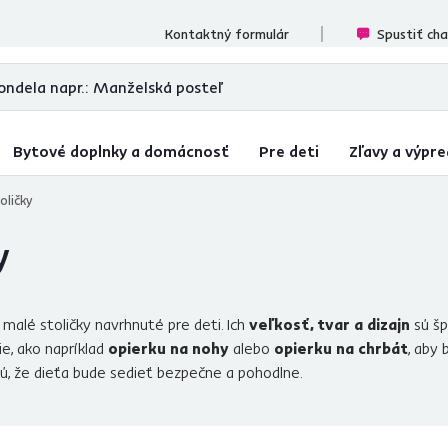
ecenzií
Kontaktný formulár
Spustiť ch
Bytové doplnky a domácnosť
Pre deti
Zľavy a výpre
oličky
y
malé stoličky navrhnuté pre deti. Ich
veľkosť, tvar a dizajn
sú šp
ie, ako napríklad
opierku na nohy
alebo
opierku na chrbát
, aby
jú, že dieťa bude sedieť bezpečne a pohodlne.