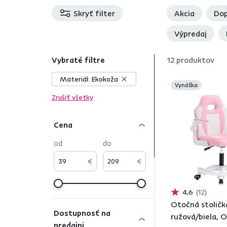
Skryť filter
Akcia
Dop
Výpredaj
Vybraté filtre
12
produktov
Materiál:
Ekokoža
Vynáška
Zrušiť všetky
Cena
od
do
€
€
4,6
12
Otočná stoličk
Dostupnosť na
ružová/biela, 
predajni