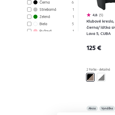
Čierna
6
Strieborná
1
4,8
5
Zelená
1
Klubové kreslo
Biela
5
čierna/ látka si
Ružová
1
Lava 5, CUBA
Modrá
1
Sivá
6
125 €
Hnedá
1
Materiál
1
2 Farba - detailná
MDF
2
Sieťovina
53
Preglejka
2
Akcia
Vynáška
ABS plast
2