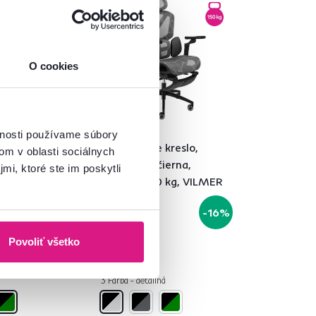
O cookies
5,0
2
vnosti používame súbory
kreslo,
Kancelárske kreslo,
om v oblasti sociálnych
a, nosnosť
svetlosivá/čierna,
mi, ktoré ste im poskytli
MER
nosnosť 150 kg, VILMER
249 €
-16%
-16%
209 €
Povoliť všetko
á
3 Farba - detailná