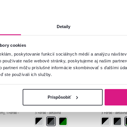
Detaily
bory cookies
5,0
2
5,0
2
eklám, poskytovanie funkcií sociálnych médií a analýzu návšte
slo,
Kancelárske kreslo,
Kancelárske 
o používate naše webové stránky, poskytujeme aj našim partner
73M 5 NEW
tmavosivá/čierna,
zelená/čiern
to partneri môžu príslušné informácie skombinovať s ďalšími údaj
nosnosť 150 kg, VILMER
150 kg, VIL
ď ste používali ich služby.
229 €
249 €
-16%
-8%
209 €
209 €
Prispôsobiť
cm), 1 Farba -
3 Farba - detailná
3 Farba - detailn