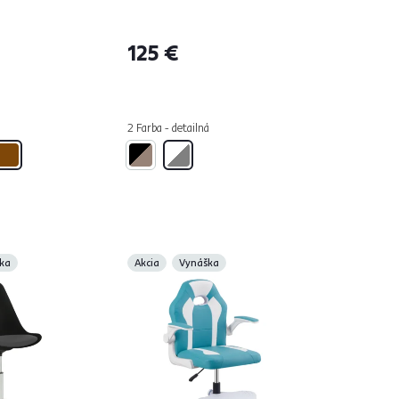
125 €
á
2 Farba - detailná
ka
Akcia
Vynáška