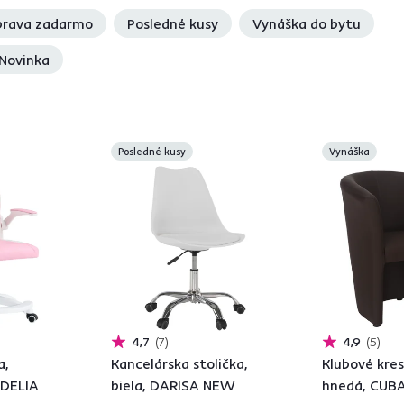
rava zadarmo
Posledné kusy
Vynáška do bytu
Novinka
Posledné kusy
Vynáška
4,7
7
4,9
5
a,
Kancelárska stolička,
Klubové kres
ODELIA
biela, DARISA NEW
hnedá, CUB