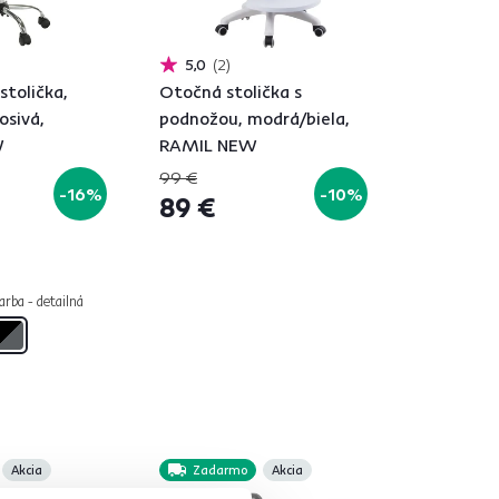
5,0
2
stolička,
Otočná stolička s
osivá,
podnožou, modrá/biela,
W
RAMIL NEW
99 €
-16%
-10%
89 €
arba - detailná
Akcia
Zadarmo
Akcia
Novinka