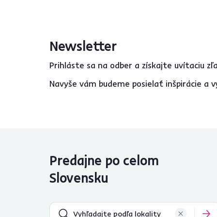
Výška (cm)
od
do
Newsletter
Prihláste sa na odber a získajte uvítaciu z
Navyše vám budeme posielať inšpirácie a v
Funkcie
Nastavenie výšky
9
sedadla
Hojdacie
4
Otočné
9
Polohovacie
3
Predajne po celom
Slovensku
Vlastnosti