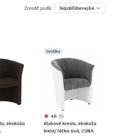
Zoradiť podľa
Najobľúbenejšie
Najobľúbenejšie
Vynáška
4,8
5
lo, ekokoža
Klubové kreslo, ekokoža
A
biela/ látka sivá, CUBA