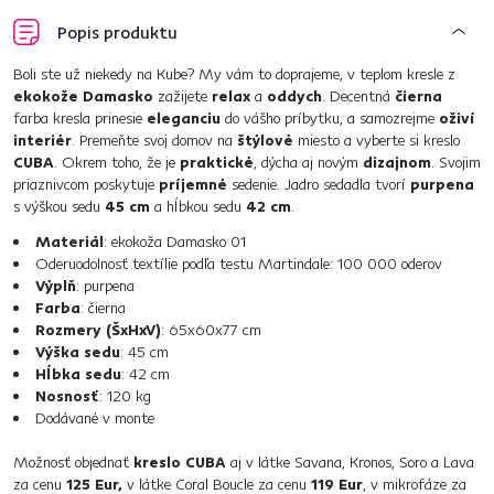
Popis produktu
Boli ste už niekedy na Kube? My vám to doprajeme, v teplom kresle z
ekokože Damasko
zažijete
relax
a
oddych
. Decentná
čierna
farba kresla prinesie
eleganciu
do vášho príbytku, a samozrejme
oživí
interiér
. Premeňte svoj domov na
štýlové
miesto a vyberte si kreslo
CUBA
. Okrem toho, že je
praktické
, dýcha aj novým
dizajnom
. Svojim
priaznivcom poskytuje
príjemné
sedenie. Jadro sedadla tvorí
purpena
s výškou sedu
45 cm
a hĺbkou sedu
42 cm
.
Materiál
: ekokoža Damasko 01
Oderuodolnosť textílie podľa testu Martindale: 100 000 oderov
Výplň
: purpena
Farba
: čierna
Rozmery (ŠxHxV)
: 65x60x77 cm
Výška sedu
: 45 cm
Hĺbka sedu
: 42 cm
Nosnosť
: 120 kg
Dodávané v monte
Možnosť objednať
kreslo CUBA
aj v látke Savana, Kronos, Soro a Lava
za cenu
125 Eur,
v látke Coral Boucle za cenu
119 Eur
, v mikrofáze za