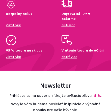
Bezpečný nákup
Doprava od 199 €
zadarmo
Zistiť viac
Zisti viac
95 % tovaru na sklade
Vrátenie tovaru do 60 dní
Zistiť viac
Zistiť viac
Newsletter
Prihláste sa na odber a získajte uvítaciu zľavu
-5 %
.
Navyše vám budeme posielať inšpirácie a výhodné
ponuky pre vaše bývanie.