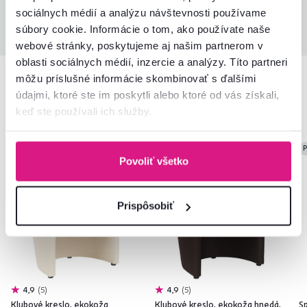
sociálnych médií a analýzu návštevnosti používame
Všetky recenzie
súbory cookie. Informácie o tom, ako používate naše
webové stránky, poskytujeme aj našim partnerom v
oblasti sociálnych médií, inzercie a analýzy. Títo partneri
môžu príslušné informácie skombinovať s ďalšími
Podobné produkty
údajmi, ktoré ste im poskytli alebo ktoré od vás získali,
keď ste používali ich služby.
Vynáška
P
Povoliť všetko
Prispôsobiť
4,9
5
4,9
5
Klubové kreslo, ekokoža
Klubové kreslo, ekokoža hnedá,
S