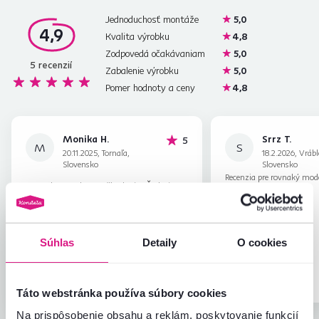
Jednoduchosť montáže
5,0
4,9
Kvalita výrobku
4,8
Zodpovedá očakávaniam
5,0
5
recenzií
Zabalenie výrobku
5,0
Pomer hodnoty a ceny
4,8
Monika H.
Srrz T.
hviezdičiek
5
M
S
20.11.2025, Tornaľa,
18.2.2026, Vrábl
Slovensko
Slovensko
Recenzia pre rovnaký mod
Dostala som bez poškodenia. Ďakujem
prevedení
.
Vám.
Recenzia pre rovnaký model, avšak v inom
prevedení
.
Súhlas
Detaily
O cookies
Overený
Užitočné
nákup
(0x)
Overený nákup
Táto webstránka používa súbory cookies
Na prispôsobenie obsahu a reklám, poskytovanie funkcií