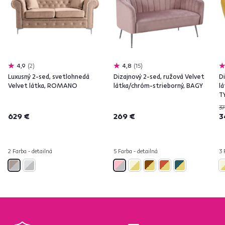
4,9
2
4,8
15
Luxusný 2-sed, svetlohnedá
Dizajnový 2-sed, ružová Velvet
Di
Velvet látka, ROMANO
látka/chróm-strieborný, BAGY
l
T
37
629 €
269 €
3
2 Farba - detailná
5 Farba - detailná
3 