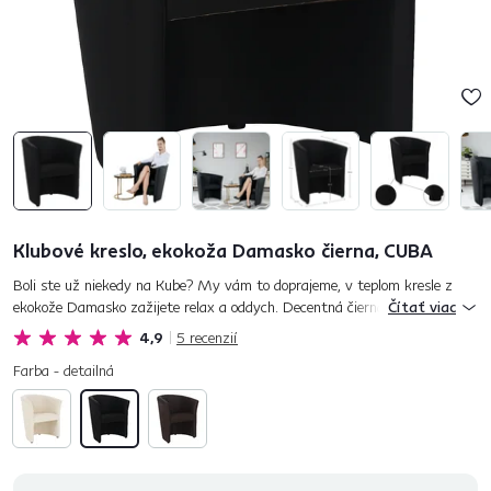
Klubové kreslo, ekokoža Damasko čierna, CUBA
Boli ste už niekedy na Kube? My vám to doprajeme, v teplom kresle z
ekokože Damasko zažijete relax a oddych. Decentná čierna farba kresla
Čítať viac
prinesie eleganciu do vášho príbytku, a samozrejme oživí int...
4,9
5
recenzií
Farba - detailná