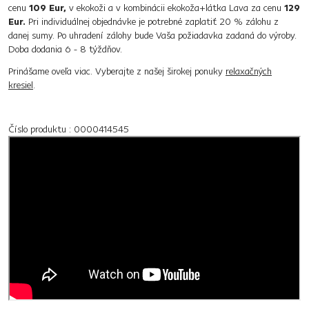
cenu
109 Eur,
v ekokoži a v kombinácii ekokoža+látka Lava za cenu
129
Eur.
Pri individuálnej objednávke je potrebné zaplatiť 20 % zálohu z
danej sumy. Po uhradení zálohy bude Vaša požiadavka zadaná do výroby.
Doba dodania 6 - 8 týždňov.
Prinášame oveľa viac. Vyberajte z našej širokej ponuky
relaxačných
kresiel
.
Číslo produktu : 0000414545