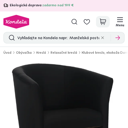
Ekologická doprava
zadarmo nad 199 €
4,7
31 285
overených produktových recenzií
Menu
Úvod
Obývačka
Kreslá
Relaxačné kreslá
Klubové kreslo, ekokoža Dam