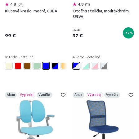
4,8
37
4,8
11
Klubové kreslo, modrá, CUBA
Otočná stolička, modrá/chróm,
SELVA
59 €
-37%
99 €
37 €
16 Farba - detailná
4 Farba - detailná
Akcia
Výpredaj
Vynáška
Akcia
Výpredaj
Vynáška