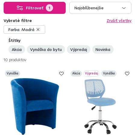
Filtrovať
1
Najobľúbenejšie
Vybraté filtre
Zrušiť všetky
Farba:
Modrá
Štítky
Akcia
Vynáška do bytu
Výpredaj
Novinka
10
produktov
Vynáška
Akcia
Výpredaj
Vynáška