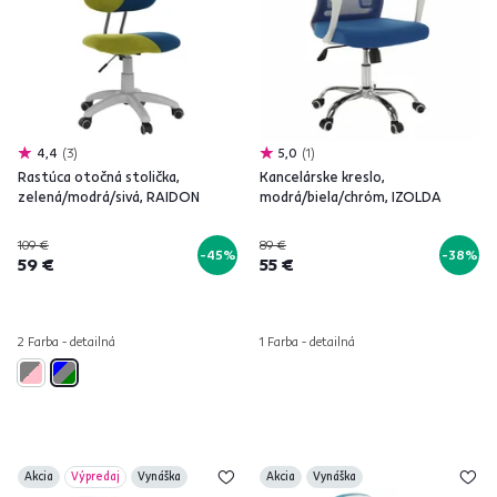
4,4
3
5,0
1
Rastúca otočná stolička,
Kancelárske kreslo,
zelená/modrá/sivá, RAIDON
modrá/biela/chróm, IZOLDA
109 €
89 €
-45%
-38%
59 €
55 €
2 Farba - detailná
1 Farba - detailná
Akcia
Výpredaj
Vynáška
Akcia
Vynáška