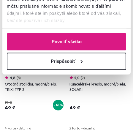
môžu príslušné informácie skombinovať s ďalšími
údajmi, ktoré ste im poskytli alebo ktoré od vás získali,
Akcia
Vynáška
Vynáška
Novinka
keď ste používali ich služby.
Povoliť všetko
Prispôsobiť
4,8
8
5,0
2
Otočná stolička, modrá/biela,
Kancelárske kreslo, modrá/biela,
TRIXI TYP 2
SOLARI
59 €
-16%
49 €
49 €
4 Farba - detailná
2 Farba - detailná