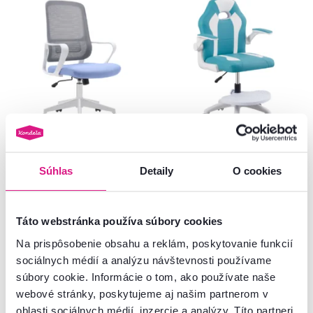
4,8
10
5,0
2
Kancelárske kreslo, neomint-
Otočná stolička s podnožou,
svetlomodrá/sivá/biela, SALOMO
modrá/biela, RAMIL NEW
Súhlas
Detaily
O cookies
TYP 1
69 €
99 €
-14%
-10%
59 €
89 €
Táto webstránka používa súbory cookies
Na prispôsobenie obsahu a reklám, poskytovanie funkcií
2 Materiál, 5 Farba - detailná
sociálnych médií a analýzu návštevnosti používame
súbory cookie. Informácie o tom, ako používate naše
webové stránky, poskytujeme aj našim partnerom v
oblasti sociálnych médií, inzercie a analýzy. Títo partneri