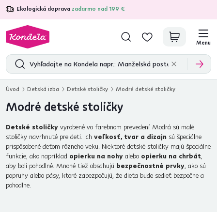
Ekologická doprava
zadarmo nad 199 €
4,7
31 333
overených produktových recenzií
Menu
Úvod
Detská izba
Detské stoličky
Modré detské stoličky
Modré detské stoličky
Detské stoličky
vyrobené vo farebnom prevedení Modrá sú malé
stoličky navrhnuté pre deti. Ich
veľkosť, tvar a dizajn
sú špeciálne
prispôsobené deťom rôzneho veku. Niektoré detské stoličky majú špeciálne
funkcie, ako napríklad
opierku na nohy
alebo
opierku na chrbát
,
aby boli pohodlné. Mnohé tiež obsahujú
bezpečnostné prvky
, ako sú
popruhy alebo pásy, ktoré zabezpečujú, že dieťa bude sedieť bezpečne a
pohodlne.