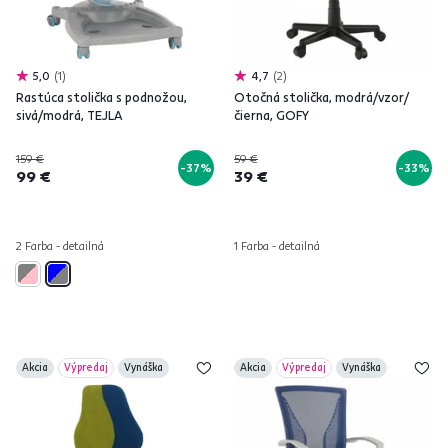
5,0
1
4,7
2
Rastúca stolička s podnožou,
Otočná stolička, modrá/vzor/
sivá/modrá, TEJLA
čierna, GOFY
159 €
59 €
-37%
-33%
99 €
39 €
2 Farba - detailná
1 Farba - detailná
Akcia
Výpredaj
Vynáška
Akcia
Výpredaj
Vynáška