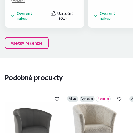
prevedení
.
Overený
Užitočné
Overený
nákup
(0x)
nákup
Všetky recenzie
Podobné produkty
Akcia
Vynáška
Novinka
A