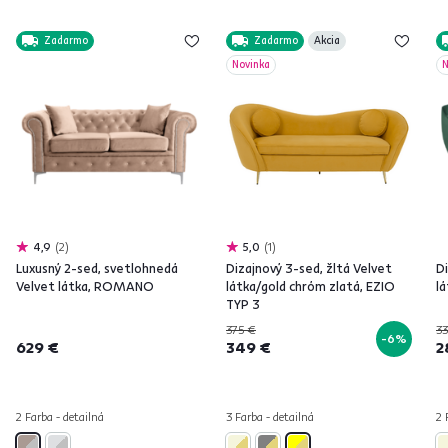
Zadarmo
Zadarmo
Akcia
Novinka
N
4,9
2
5,0
1
Luxusný 2-sed, svetlohnedá
Dizajnový 3-sed, žltá Velvet
D
Velvet látka, ROMANO
látka/gold chróm zlatá, EZIO
l
TYP 3
375 €
33
-6%
629 €
349 €
2
2 Farba - detailná
3 Farba - detailná
2 