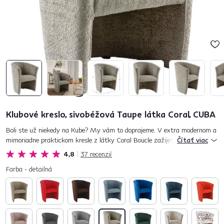
Klubové kreslo, sivobéžová Taupe látka Coral, CUBA
Boli ste už niekedy na Kube? My vám to doprajeme. V extra modernom a
mimoriadne praktickom kresle z látky Coral Boucle zažijete relax a
Čítať viac
oddych. Žiarivá sivobéžová Taupe farba kresla prinesie pokoj...
4,8
37
recenzií
Farba - detailná