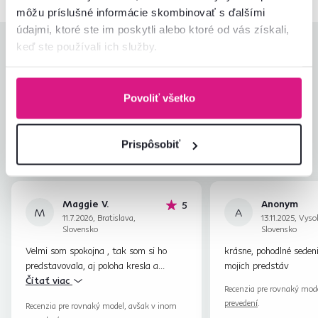
môžu príslušné informácie skombinovať s ďalšími
údajmi, ktoré ste im poskytli alebo ktoré od vás získali,
keď ste používali ich služby.
Hodnotenia produktu
Jednoduchosť montáže
5,0
4,8
Povoliť všetko
Kvalita výrobku
4,7
Zodpovedá očakávaniam
4,7
37
recenzií
Zabalenie výrobku
4,9
Prispôsobiť
Pomer hodnoty a ceny
4,7
Maggie V.
Anonym
hviezdičiek
5
M
A
11.7.2026, Bratislava,
13.11.2025, Vyso
Slovensko
Slovensko
Velmi som spokojna , tak som si ho
krásne, pohodlné seden
predstavovala, aj poloha kresla a
mojich predstáv
tvrdost mi vyhovuje.
Čítať viac
Recenzia pre rovnaký mod
prevedení
.
Recenzia pre rovnaký model, avšak v inom