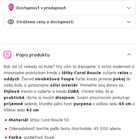
Dostupnosť v predajniach
Stráženie ceny a dostupnosti
Popis produktu
Boli ste už niekedy na Kube? My vám to doprajeme. V extra modernom a
mimoriadne praktickom kresle z
látky Coral Boucle
zažijete
relax
a
oddych
. Žiarivá
sivobéžová Taupe
farba kresla prinesie
pokoj
do
vašej duše, a samozrejme
oživí interiér
. Premeňte svoj domov na
štýlové
miesto a vyberte si kreslo
CUBA
. Okrem toho, že je
praktické
, dýcha aj novým
dizajnom
. Svojim priaznivcom poskytuje
príjemné
sedenie, ktorého jadro tvorí
purpena
s výškou sedu
45 cm
a
hĺbkou sedu
42 cm
.
Materiál
: látka Coral Boucle 50
Oderuodolnosť textílie podľa testu Martindale: 45 000 oderov
Farba
: sivobéžová Taupe