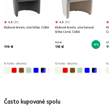
4,8
37
4,8
37
Klubové kreslo, sivá látka, CUBA
Klubové kreslo, smotanová
Kl
látka Coral, CUBA
C
125 €
12
-8%
119 €
115 €
1
16 Farba - detailná
16 Farba - detailná
16
Často kupované spolu