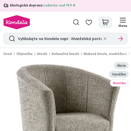
Ekologická doprava
zadarmo nad 199 €
4,7
31 157
overených produktových recenzií
Menu
Úvod
Obývačka
Kreslá
Relaxačné kreslá
Klubové kreslo, sivobéžová T
Akcia
Vynáška
Novinka