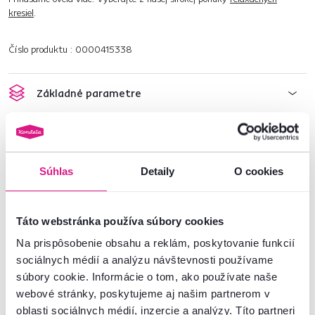
kresiel
.
Číslo produktu : 0000415338
Základné parametre
Rozmery a špecifikácie
Informácie o balení
Súhlas
Detaily
O cookies
Táto webstránka používa súbory cookies
Nenašli ste požadované informácie?
Na prispôsobenie obsahu a reklám, poskytovanie funkcií
Kontaktujte nás a my vám radi poradíme
sociálnych médií a analýzu návštevnosti používame
súbory cookie. Informácie o tom, ako používate naše
02/ 40 100 100
Spustiť chat
webové stránky, poskytujeme aj našim partnerom v
oblasti sociálnych médií, inzercie a analýzy. Títo partneri