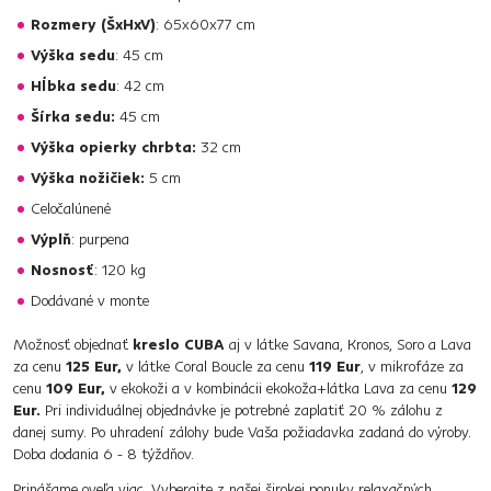
Rozmery (ŠxHxV)
: 65x60x77 cm
Výška sedu
: 45 cm
Hĺbka sedu
: 42 cm
Šírka sedu:
45 cm
Výška opierky chrbta:
32 cm
Výška nožičiek:
5 cm
Celočalúnené
Výplň
: purpena
Nosnosť
: 120 kg
Dodávané v monte
Možnosť objednať
kreslo CUBA
aj v látke Savana, Kronos, Soro a Lava
za cenu
125 Eur,
v látke Coral Boucle za cenu
119 Eur
, v mikrofáze za
cenu
109 Eur,
v ekokoži a v kombinácii ekokoža+látka Lava za cenu
129
Eur.
Pri individuálnej objednávke je potrebné zaplatiť 20 % zálohu z
danej sumy. Po uhradení zálohy bude Vaša požiadavka zadaná do výroby.
Doba dodania 6 - 8 týždňov.
Prinášame oveľa viac. Vyberajte z našej širokej ponuky
relaxačných