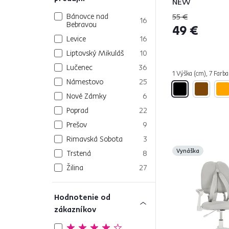
NEW
Bánovce nad
55 €
16
Bebravou
49 €
Levice
16
Liptovský Mikuláš
10
Lučenec
36
1 Výška (cm), 7 Farba
Námestovo
25
Nové Zámky
6
Poprad
22
Prešov
9
Rimavská Sobota
3
Vynáška
Trstená
8
Žilina
27
Hodnotenie od
zákazníkov