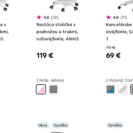
4,8
28
4,8
10
a s
Rastúca stolička s
Kancelárske 
kmi,
podnožou a trakmi,
sivá/biela,
IS
ružová/biela, ANAIS
1
75 €
119 €
69 €
2 Farba - detailná
2 Materiál, 5 Far
Akcia
Vynáška
Vynáška