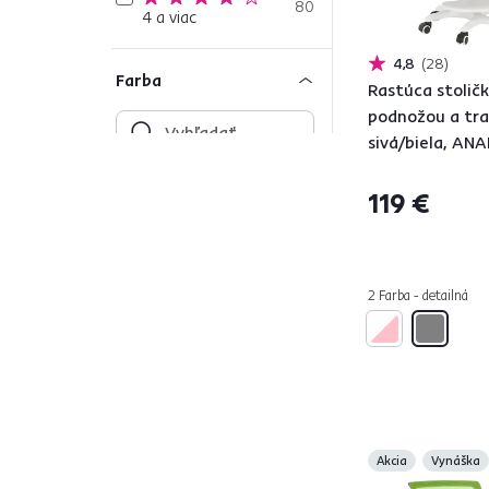
80
4 a viac
4,8
28
Farba
Rastúca stoličk
podnožou a tra
sivá/biela, ANA
Čierna
49
119 €
Tyrkysová
8
Béžová
3
Strieborná
3
2 Farba - detailná
Zelená
9
Biela
50
Červená
2
Ružová
19
Modrá
8
Oranžová
2
Akcia
Vynáška
Sivá
63