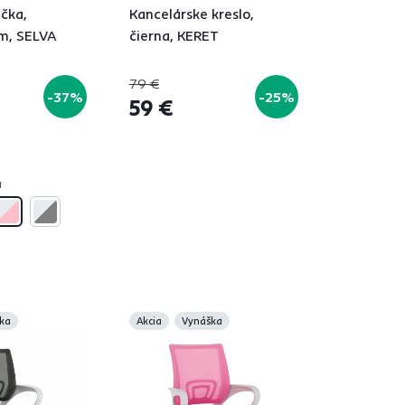
čka,
Kancelárske kreslo,
m, SELVA
čierna, KERET
79 €
-37%
-25%
59 €
á
ka
Akcia
Vynáška