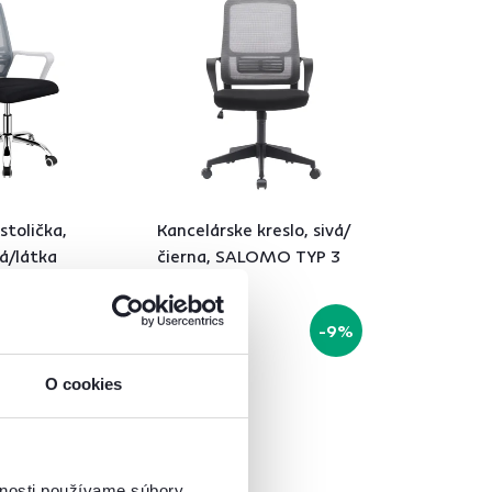
stolička,
Kancelárske kreslo, sivá/
vá/látka
čierna, SALOMO TYP 3
 biely, APOLO
65 €
-9%
59 €
O cookies
arba - detailná
vnosti používame súbory