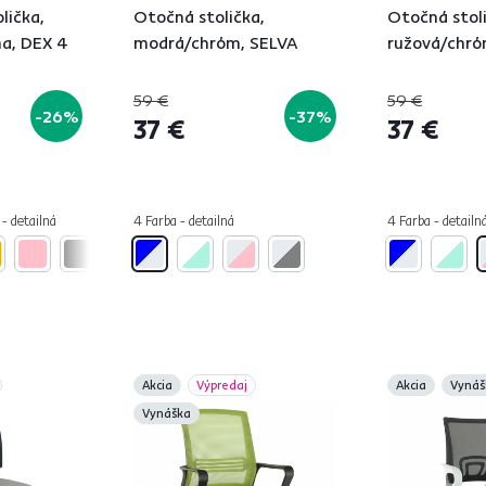
lička,
Otočná stolička,
Otočná stoli
na, DEX 4
modrá/chróm, SELVA
ružová/chró
59 €
59 €
-26%
-37%
37 €
37 €
 - detailná
4 Farba - detailná
4 Farba - detailn
Akcia
Výpredaj
Akcia
Vynáš
Vynáška