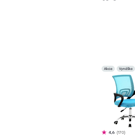
DEX
7
DONATO
1
ERMEN
3
GILON
1
GOFY
1
IZOLDA
1
JANIK
1
JORDAN
3
Akcia
Vynáška
KANSO
1
KERET
1
KOLIESKO
3
LANCELOT
1
LANDIS
1
LISTER
3
MABEL
2
MALVIN
2
4,6
170