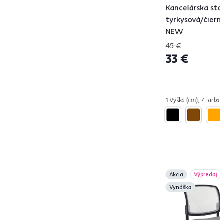
MAURIS
2
Kancelárska sto
tyrkysová/čier
MESH
2
NEW
ODELIA
1
45 €
OZELA
1
33 €
PASTURA
2
PODSTAVA
6
RAIDON
2
1 Výška (cm), 7 Farba
RAMIL
1
RAMIZA
2
REMO
1
REVIN
1
SALIM
1
SALOMO
7
Akcia
Výpredaj
SANAZ
3
Vynáška
SATOZ
2
SELVA
4