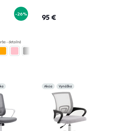
-26%
95 €
arba - detailná
ka
Akcia
Vynáška