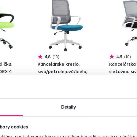
4,8
10
4,5
10
lička,
Kancelárske kreslo,
Kancelárska 
 DEX 4
sivá/petrolejová/biela,
sieťovina si
SALOMO TYP 1
čierna/plast
2 NEW
75 €
-10%
-8%
69 €
59 €
Detaily
 - detailná
2 Materiál, 5 Farba - detailná
2 Výška (cm), 4 F
bory cookies
eklám, poskytovanie funkcií sociálnych médií a analýzu návšte