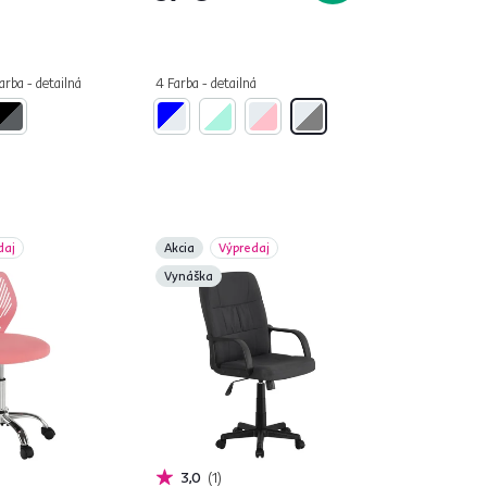
arba - detailná
4 Farba - detailná
daj
Akcia
Výpredaj
Vynáška
3,0
1