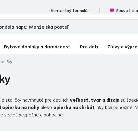
ecenzií
Kontaktný formulár
Spustiť ch
Bytové doplnky a domácnosť
Pre deti
Zľavy a výpre
toličky
čky
é stoličky navrhnuté pre deti. Ich
veľkosť, tvar a dizajn
sú špeci
ad
opierku na nohy
alebo
opierku na chrbát
, aby boli pohodlné.
de sedieť bezpečne a pohodlne.