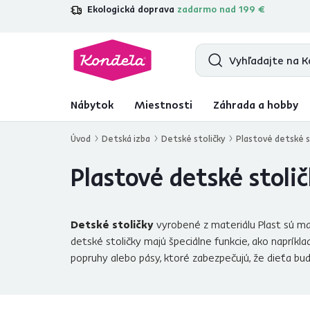
Ekologická doprava
zadarmo nad 199 €
4,7
31 333
overených produktových r
Nábytok
Miestnosti
Záhrada a hobby
Úvod
Detská izba
Detské stoličky
Plastové detské s
Plastové detské stoli
Detské stoličky
vyrobené z materiálu Plast sú mal
detské stoličky majú špeciálne funkcie, ako napríkl
popruhy alebo pásy, ktoré zabezpečujú, že dieťa bu