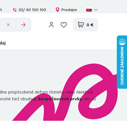
at
02/ 40 100 100
Predajne
0 €
daj
álne prispôsobené deťom rôzneho veku. Niektoré
 Mnohé tiež obsahujú
bezpečnostné prvky
, ako sú