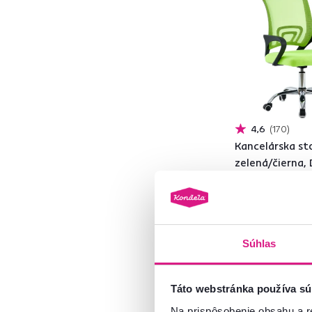
Hnedá
2
Materiál
1
Sieťovina
2
4,6
170
Preglejka
2
Kancelárska sto
ABS plast
2
zelená/čierna,
NEW
Borovica
1
Ekokoža
3
55 €
49 €
Látka
10
Plast
Súhlas
Kov
14
1 Výška (cm), 7 Farba
Táto webstránka používa sú
Model
Na prispôsobenie obsahu a r