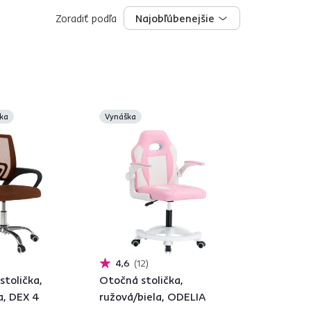
Zoradiť podľa
Najobľúbenejšie
Najobľúbenejšie
ka
Vynáška
4,6
12
stolička,
Otočná stolička,
a, DEX 4
ružová/biela, ODELIA