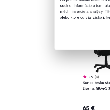
cookie. Informácie o tom, ak
médií, inzercie a analýzy. Tí
ABRAMO
2
alebo ktoré od vás získali, ke
ADRA
1
Vynáška
ALONZO
1
ANAIS
2
APOLO
4
ARADIO
1
BRANDI
1
CAGE
1
COLBY
1
4,9
8
DAREK
2
Kancelárska sto
DARIEL
2
čierna, REMO 
DARISA
1
DARISA NEW
2
DERVIN
2
65 €