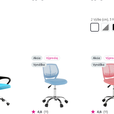
2 Výška (cm), 3 F
Akcia
Výpredaj
Akcia
Výpre
Vynáška
Vynáška
4,8
11
4,8
11