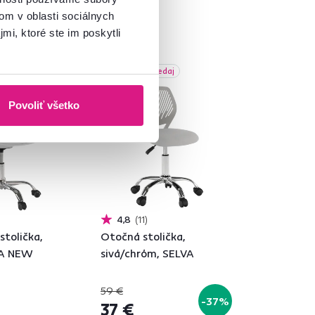
om v oblasti sociálnych
mi, ktoré ste im poskytli
Akcia
Výpredaj
Vynáška
Povoliť všetko
4,8
11
stolička,
Otočná stolička,
SA NEW
sivá/chróm, SELVA
59 €
-37%
37 €