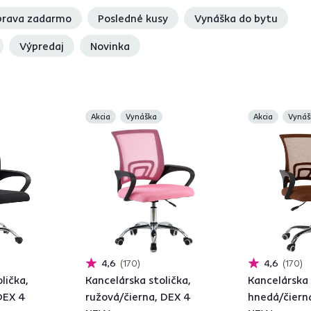
rava zadarmo
Posledné kusy
Vynáška do bytu
Výpredaj
Novinka
Akcia
Vynáška
Akcia
Vynáš
4,6
170
4,6
170
lička,
Kancelárska stolička,
Kancelárska 
DEX 4
ružová/čierna, DEX 4
hnedá/čiern