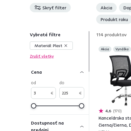
Skryť filter
Akcia
Dop
Produkt roku
Vybraté filtre
114
produktov
Materiál:
Plast
Akcia
Vynáška
Zrušiť všetky
Cena
od
do
€
€
4,6
170
Kancelárska sto
Dostupnosť na
čierna/čierna, 
predajni