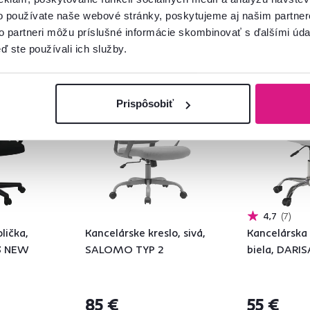
o používate naše webové stránky, poskytujeme aj našim partner
to partneri môžu príslušné informácie skombinovať s ďalšími údaj
ď ste používali ich služby.
Vynáška
Posledné kusy
Prispôsobiť
4,7
7
lička,
Kancelárske kreslo, sivá,
Kancelárska 
3 NEW
SALOMO TYP 2
biela, DARI
85 €
55 €