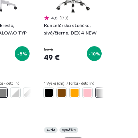
4,6
170
kreslo,
Kancelárska stolička,
 SALOMO TYP
sivá/čierna, DEX 4 NEW
55 €
-8%
-10%
49 €
ba - detailná
1 Výška (cm), 7 Farba - detailná
Akcia
Vynáška