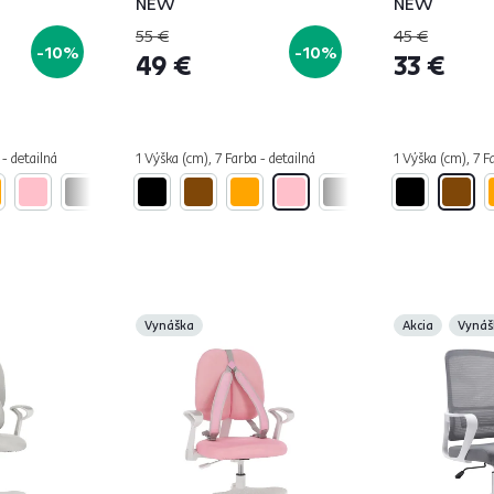
NEW
NEW
55 €
45 €
-10%
-10%
49 €
33 €
 - detailná
1 Výška (cm), 7 Farba - detailná
1 Výška (cm), 7 F
Vynáška
Akcia
Vynáš