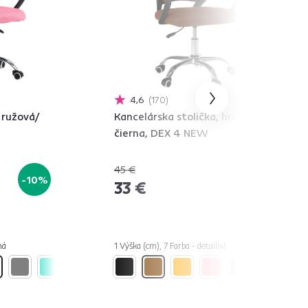
4,6
170
 ružová/
Kancelárska stolička, hnedá/
čierna, DEX 4 NEW
45 €
-10%
-26%
33 €
ná
1 Výška (cm), 7 Farba - detailná