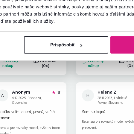
Maria B.
Lubica B.
hviezdičiek
5
o používate naše webové stránky, poskytujeme aj našim partner
M
L
10.12.2023, Chmeľovec,
31.10.2023, Partizánske,
to partneri môžu príslušné informácie skombinovať s ďalšími údaj
Slovensko
Slovensko
ď ste používali ich služby.
rebné a praktické pre vnučky k
Pekná stolička
racovným stolom.
Prispôsobiť
Overený
Užitočné
Overený
Uži
nákup
(0x)
nákup
(0x
Anonym
Helena Z.
hviezdičiek
5
A
H
4.12.2025, Prievidza,
28.11.2023, Lednické
Slovensko
Rovne, Slovensko
olička veľmi dobrá, pevná, veľká
Som spokojná
osnosť
Recenzia pre rovnaký model, avša
prevedení
.
cenzia pre rovnaký model, avšak v inom
evedení
.