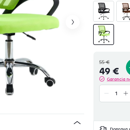
55 €
49 €
Garancia n
Doprava 