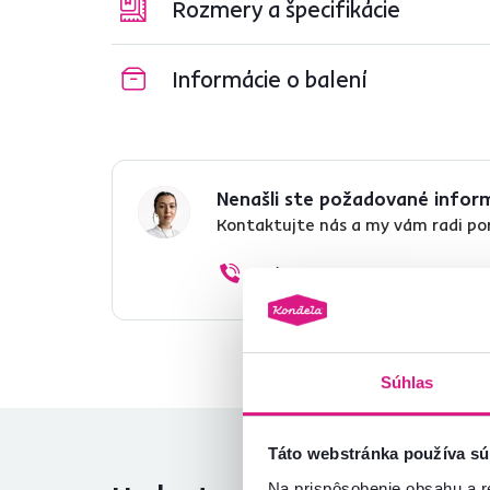
Rozmery a špecifikácie
Informácie o balení
Nenašli ste požadované infor
Kontaktujte nás a my vám radi p
02/ 40 100 100
Súhlas
Táto webstránka používa sú
Na prispôsobenie obsahu a r