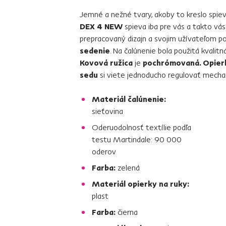
Jemné a nežné tvary, akoby to kreslo spiev
DEX 4 NEW
spieva iba pre vás a takto vá
prepracovaný dizajn a svojim užívateľom 
sedenie
. Na čalúnenie bola použitá kvalit
Kovová ružica
je
pochrómovaná. Opier
sedu
si viete jednoducho regulovať mec
Materiál čalúnenie:
sieťovina
Oderuodolnosť textílie podľa
testu Martindale: 90 000
oderov
Farba:
zelená
Materiál opierky na ruky:
plast
Farba:
čierna