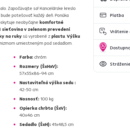
alo. Započúvajte sa! Kancelárske kreslo
s bude potešovať každý deň. Ponúka
Platba
poskytuje neobyčajne
komfortné
ná
sieťovina v zelenom prevedení
.
Vrátenie
ky na ruky
sú vyrobené z
plastu
.
Výšku
hanizmom umiestneným pod sedadlom.
Dostupno
Farba:
chróm
Stráženie
Rozmery (ŠxHxV):
57x55x86-94 cm
Nastaviteľná výška sedu :
42-50 cm
Nosnosť:
100 kg
Opierka chrbta (ŠxV):
40x46 cm
Sedadlo (ŠxH):
41x48,5 cm