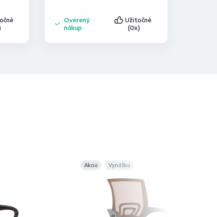
točné
Overený
Užitočné
)
nákup
(0x)
Akcia
Vynáška