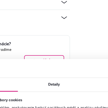
mácie?
oradíme
Spustiť chat
Detaily
bory cookies
eklám, poskytovanie funkcií sociálnych médií a analýzu návšte