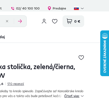
at
02/ 40 100 100
Predajne
0 €
daj
a stolička, zelená/čierna,
EW
,6
170
recenzií
akoby to kreslo spievalo. Započúvajte sa! Kancelárske kreslo
 pre vás a takto vás bude potešovať každý deň. Ponúka
Čítať viac
svojim užívateľo...