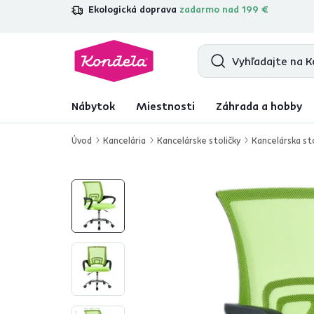
Ekologická doprava
zadarmo nad 199 €
4,7
31 285
overených produktových r
Nábytok
Miestnosti
Záhrada a hobby
Úvod
Kancelária
Kancelárske stoličky
Kancelárska st