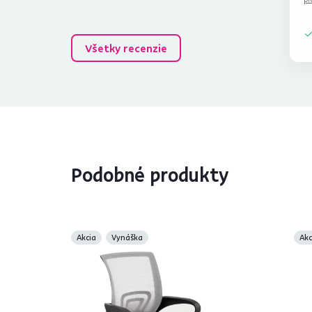
Všetky recenzie
Podobné produkty
Akcia
Vynáška
Akc