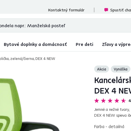
ecenzií
Kontaktný formulár
Spustiť ch
Bytové doplnky a domácnosť
Pre deti
Zľavy a výpre
olička, zelená/čierna, DEX 4 NEW
Akcia
Vynáška
Kancelársk
DEX 4 N
4
Jemné a nežné tvary, 
DEX 4 NEW spieva iba
prepracovaný dizajn a 
Farba - detailná