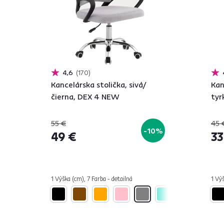
4,6
170
Kancelárska stolička, sivá/
Kan
čierna, DEX 4 NEW
tyr
55 €
45 
-10%
49 €
33
1 Výška (cm), 7 Farba - detailná
1 Výš