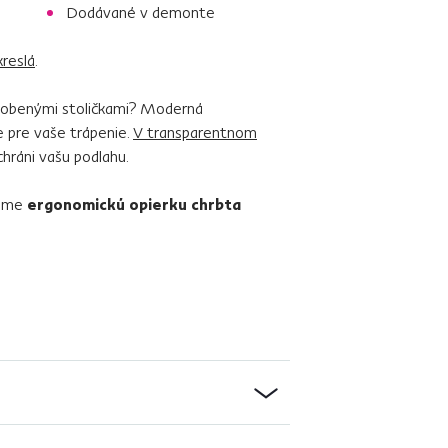
Dodávané v demonte
kreslá
.
sobenými stoličkami? Moderná
e pre vaše trápenie.
V transparentnom
chráni vašu podlahu.
čame
ergonomickú opierku chrbta