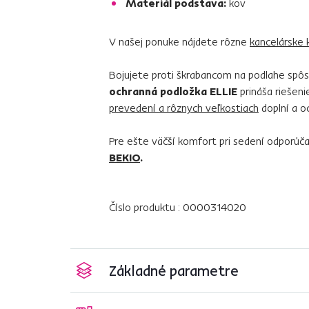
Materiál podstava:
kov
V našej ponuke nájdete rôzne
kancelárske 
Bojujete proti škrabancom na podlahe spô
ochranná podložka ELLIE
prináša riešeni
prevedení a rôznych veľkostiach
doplní a o
Pre ešte väčší komfort pri sedení odporú
BEKIO
.
Číslo produktu : 0000314020
Základné parametre