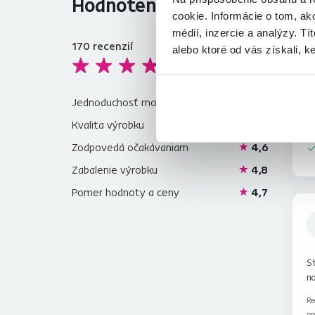
Hodnotenia produktu
cookie. Informácie o tom, ak
médií, inzercie a analýzy. Tí
170
recenzií
alebo ktoré od vás získali, ke
4,6
Fa
p
Jednoduchosť montáže
4,6
Kvalita výrobku
4,4
Zodpovedá očakávaniam
4,6
Zabalenie výrobku
4,8
Pomer hodnoty a ceny
4,7
St
n
Re
pr