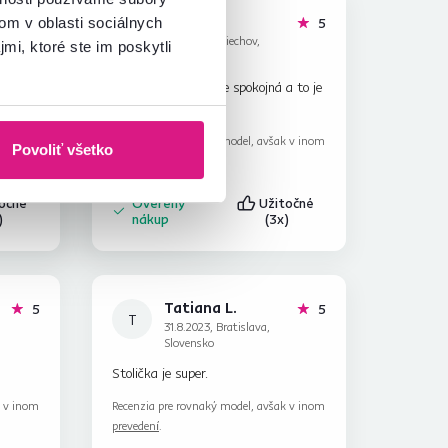
Jozef B.
hviezdičiek
hviezdičiek
5
5
om v oblasti sociálnych
J
22.1.2024, Zliechov,
mi, ktoré ste im poskytli
Slovensko
Dcéra je mimoriadne spokojná a to je
hlavné
Recenzia pre rovnaký model, avšak v inom
Povoliť všetko
prevedení
.
točné
Overený
Užitočné
)
nákup
(3x)
Tatiana L.
hviezdičiek
hviezdičiek
5
5
T
31.8.2023, Bratislava,
Slovensko
Stolička je super.
k v inom
Recenzia pre rovnaký model, avšak v inom
prevedení
.