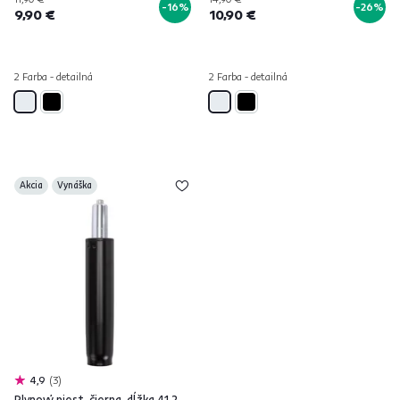
-16%
-26%
9,90 €
10,90 €
2 Farba - detailná
2 Farba - detailná
Akcia
Vynáška
4,9
3
Plynový piest, čierna, dĺžka 41,2