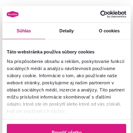
Vynáška
Akcia
Vynáška
Súhlas
Detaily
O cookies
Táto webstránka používa súbory cookies
Na prispôsobenie obsahu a reklám, poskytovanie funkcií
sociálnych médií a analýzu návštevnosti používame
súbory cookie. Informácie o tom, ako používate naše
webové stránky, poskytujeme aj našim partnerom v
oblasti sociálnych médií, inzercie a analýzy. Títo partneri
4,8
5
5,0
5
Plynový piest, čierna, dĺžka 35 cm,
Plynový piest, čierna, dĺžka 46,3
môžu príslušné informácie skombinovať s ďalšími
150 kg, PIEST TYP 1
cm, 150 kg, PIEST TYP 5
údajmi, ktoré ste im poskytli alebo ktoré od vás získali,
keď ste používali ich služby.
14,90 €
-26%
9,90 €
10,90 €
Povoliť všetko