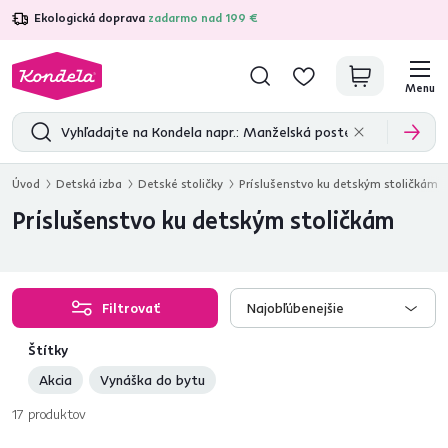
Ekologická doprava
zadarmo nad 199 €
4,7
31 211
overených produktových recenzií
Menu
Úvod
Detská izba
Detské stoličky
Príslušenstvo ku detským stoličkám
Príslušenstvo ku detským stoličkám
Filtrovať
Najobľúbenejšie
Štítky
Akcia
Vynáška do bytu
17
produktov