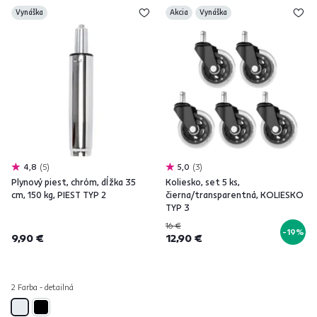
Vynáška
Akcia
Vynáška
4,8
5
5,0
3
Plynový piest, chróm, dĺžka 35
Koliesko, set 5 ks,
cm, 150 kg, PIEST TYP 2
čierna/transparentná, KOLIESKO
TYP 3
16 €
-19%
9,90 €
12,90 €
2 Farba - detailná