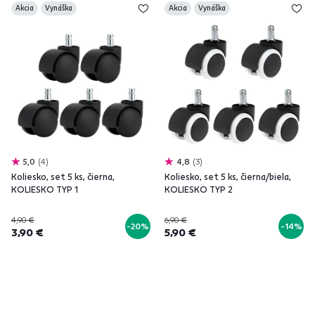
Akcia
Vynáška
Akcia
Vynáška
5,0
4
4,8
3
Koliesko, set 5 ks, čierna,
Koliesko, set 5 ks, čierna/biela,
KOLIESKO TYP 1
KOLIESKO TYP 2
4,90 €
6,90 €
-20%
-14%
3,90 €
5,90 €