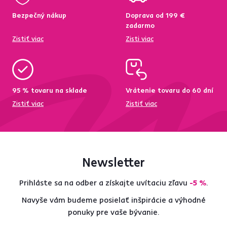
Bezpečný nákup
Doprava od 199 €
zadarmo
Zistiť viac
Zisti viac
95 % tovaru na sklade
Vrátenie tovaru do 60 dní
Zistiť viac
Zistiť viac
Newsletter
Prihláste sa na odber a získajte uvítaciu zľavu
-5 %
.
Navyše vám budeme posielať inšpirácie a výhodné
ponuky pre vaše bývanie.