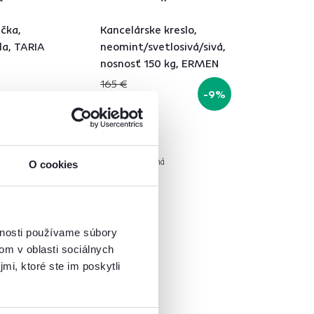
čka,
Kancelárske kreslo,
la, TARIA
neomint/svetlosivá/sivá,
nosnosť 150 kg, ERMEN
165 €
-9%
149 €
á
2 Farba - detailná
O cookies
vnosti používame súbory
om v oblasti sociálnych
mi, ktoré ste im poskytli