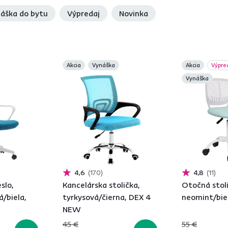
áška do bytu
Výpredaj
Novinka
Akcia
Vynáška
Akcia
Výpre
Vynáška
4,6
170
4,8
11
slo,
Kancelárska stolička,
Otočná stoli
á/biela,
tyrkysová/čierna, DEX 4
neomint/bie
1
NEW
45 €
55 €