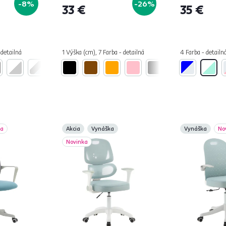
-8%
-26%
33 €
35 €
 detailná
1 Výška (cm), 7 Farba - detailná
4 Farba - detailn
ka
Akcia
Vynáška
Vynáška
No
Novinka