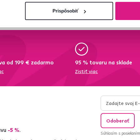
Prispôsobiť
va od 199 € zadarmo
95 % tovaru na sklade
ac
Zistiť viac
Odoberať
ľavu
-5 %
.
Súhlasím s posielaním