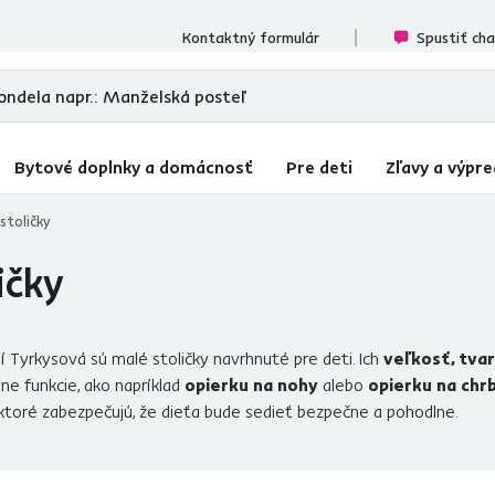
cenzií
Kontaktný formulár
Spustiť ch
Bytové doplnky a domácnosť
Pre deti
Zľavy a výpre
stoličky
ičky
Tyrkysová sú malé stoličky navrhnuté pre deti. Ich
veľkosť, tvar
ne funkcie, ako napríklad
opierku na nohy
alebo
opierku na chr
 ktoré zabezpečujú, že dieťa bude sedieť bezpečne a pohodlne.