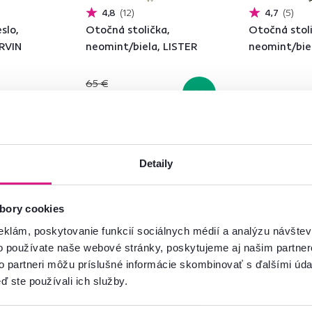
4,8
12
4,7
5
slo,
Otočná stolička,
Otočná stoli
RVIN
neomint/biela, LISTER
neomint/bie
65 €
-9%
59 €
65 €
3 Farba - detailná
2 Farba - detailn
Detaily
bory cookies
eklám, poskytovanie funkcií sociálnych médií a analýzu návšte
o používate naše webové stránky, poskytujeme aj našim partner
Pozreli ste
8
produktov z
8
to partneri môžu príslušné informácie skombinovať s ďalšími údaj
ď ste používali ich služby.