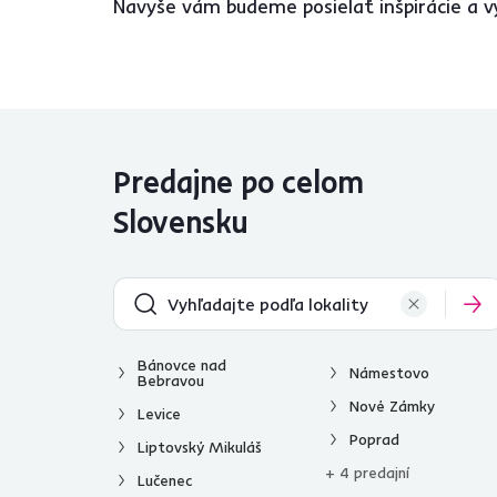
TARIA
1
Navyše vám budeme posielať inšpirácie a v
TRIXI
1
Šírka (cm)
od
do
Predajne po celom
Slovensku
Hĺbka (cm)
od
do
Bánovce nad
Námestovo
Bebravou
Nové Zámky
Levice
Poprad
Liptovský Mikuláš
+ 4 predajní
Lučenec
Výška (cm)