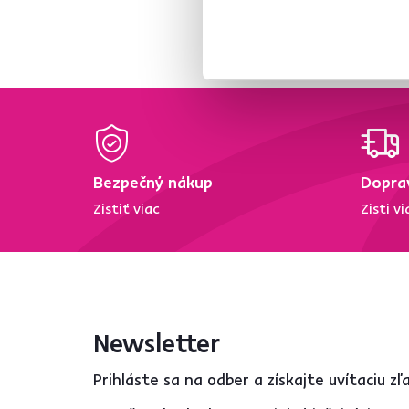
Materiál
Sieťovina
6
Polyester
1
Látka
4
Kov
2
Model
Bezpečný nákup
Dopra
Zistiť viac
Zisti vi
DERVIN
1
DEX
1
ERMEN
1
LISTER
1
Newsletter
SALOMO
1
Prihláste sa na odber a získajte uvítaciu z
SELVA
1