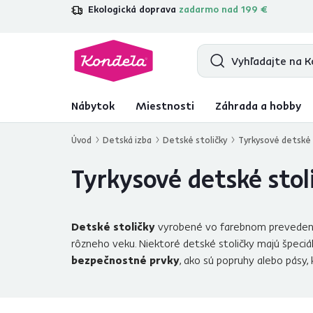
Ekologická doprava
zadarmo nad 199 €
4,7
31 157
overených produktových re
Nábytok
Miestnosti
Záhrada a hobby
Úvod
Detská izba
Detské stoličky
Tyrkysové detské 
Tyrkysové detské stol
Detské stoličky
vyrobené vo farebnom prevedení 
rôzneho veku. Niektoré detské stoličky majú špeciál
bezpečnostné prvky
, ako sú popruhy alebo pásy,