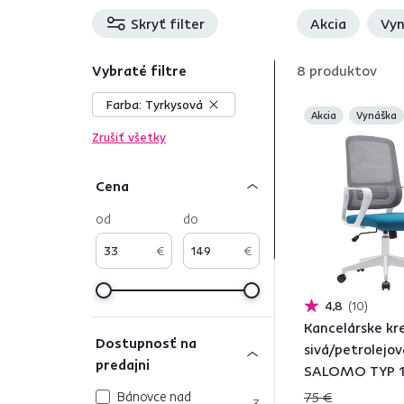
Skryť filter
Akcia
Vyn
Vybraté filtre
8
produktov
Farba:
Tyrkysová
Akcia
Vynáška
Zrušiť všetky
Cena
od
do
€
€
4,8
10
Kancelárske kre
Dostupnosť na
sivá/petrolejov
predajni
SALOMO TYP 
Bánovce nad
75 €
3