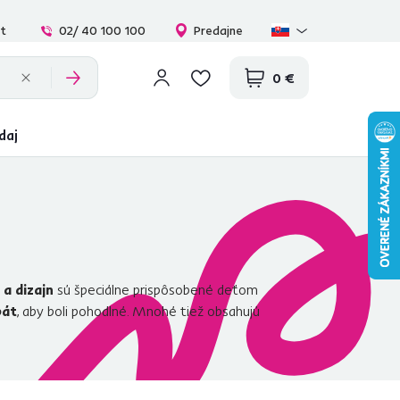
at
02/ 40 100 100
Predajne
0 €
daj
 a dizajn
sú špeciálne prispôsobené deťom
bát
, aby boli pohodlné. Mnohé tiež obsahujú