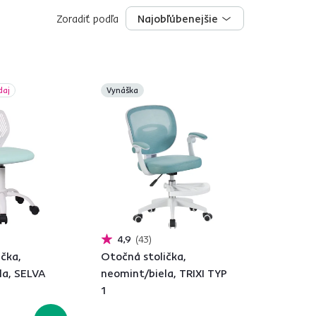
Zoradiť podľa
Najobľúbenejšie
Najobľúbenejšie
daj
Vynáška
4,9
43
čka,
Otočná stolička,
la, SELVA
neomint/biela, TRIXI TYP
1