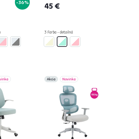
-36%
45 €
á
3 Farba - detailná
vinka
Akcia
Novinka