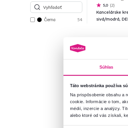
5,0
2
Kancelárske kre
sivá/modrá, DE
Čierna
54
Tyrkysová
Béžová
3
55 €
Strieborná
3
Zelená
10
Vzor
1
2 Farba - detailná
Súhlas
Biela
46
Červená
3
Ružová
20
Táto webstránka používa sú
Modrá
10
Na prispôsobenie obsahu a r
Oranžová
3
cookie. Informácie o tom, ak
Sivá
70
médií, inzercie a analýzy. Tí
Hnedá
6
alebo ktoré od vás získali, ke