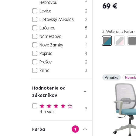
Bebravou
69 €
Levice
2
Liptovský Mikuláš
2
Lučenec
5
2 Materiál, 5 Farba -
Námestovo
3
Nové Zámky
1
Poprad
4
Prešov
2
Žilina
3
Vynáška
Novin
Hodnotenie od
zákazníkov
7
4 a viac
Farba
1