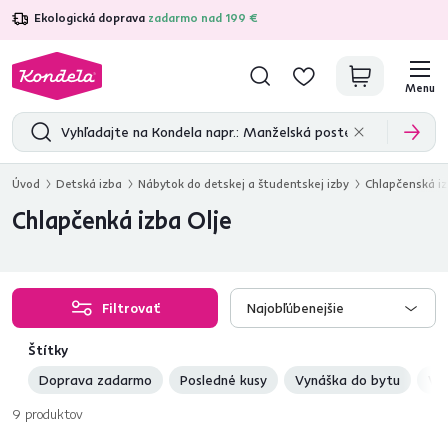
Ekologická doprava
zadarmo nad 199 €
4,7
31 333
overených produktových recenzií
Menu
Úvod
Detská izba
Nábytok do detskej a študentskej izby
Chlapčenská i
Chlapčenká izba Olje
Filtrovať
Najobľúbenejšie
Štítky
Doprava zadarmo
Posledné kusy
Vynáška do bytu
Vý
9
produktov