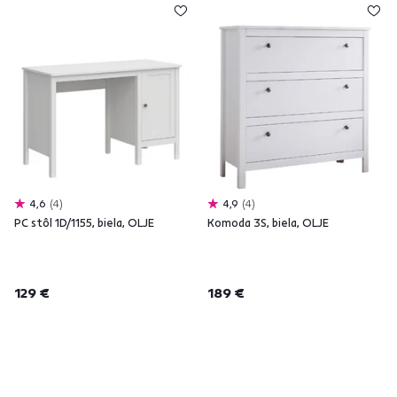
4,6
4
4,9
4
PC stôl 1D/1155, biela, OLJE
Komoda 3S, biela, OLJE
129 €
189 €