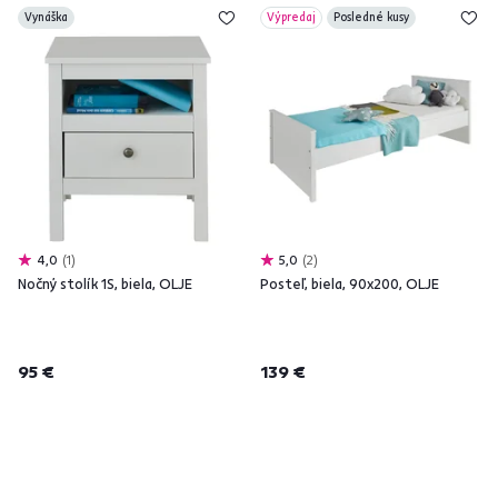
Vynáška
Výpredaj
Posledné kusy
4,0
1
5,0
2
Nočný stolík 1S, biela, OLJE
Posteľ, biela, 90x200, OLJE
95 €
139 €