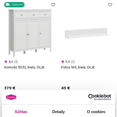
Zadarmo
4,5
3
5,0
2
Komoda 3D3S, biela, OLJE
Polica 160, biela, OLJE
379 €
45 €
Súhlas
Detaily
O cookies