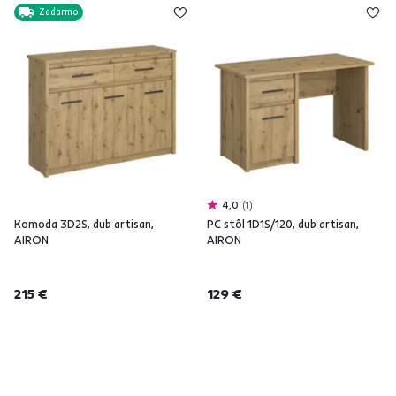
Zadarmo
4,0
1
Komoda 3D2S, dub artisan,
PC stôl 1D1S/120, dub artisan,
AIRON
AIRON
215 €
129 €