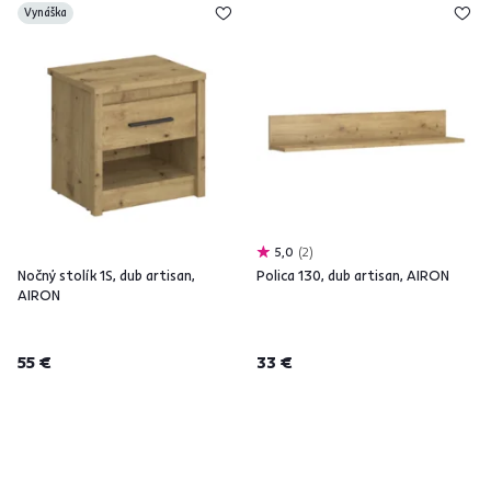
Vynáška
5,0
2
Nočný stolík 1S, dub artisan,
Polica 130, dub artisan, AIRON
AIRON
55 €
33 €