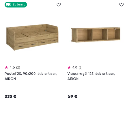
Zadarmo
4,6
2
4,9
2
Posteľ 2S, 90x200, dub artisan,
Visiaci regál 125, dub artisan,
AIRON
AIRON
335 €
69 €