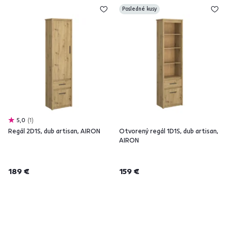
Posledné kusy
5,0
1
Regál 2D1S, dub artisan, AIRON
Otvorený regál 1D1S, dub artisan,
AIRON
189 €
159 €