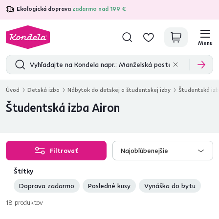
Ekologická doprava
zadarmo nad 199 €
4,7
31 211
overených produktových recenzií
Menu
Úvod
Detská izba
Nábytok do detskej a študentskej izby
Študentská iz
Študentská izba Airon
Filtrovať
Najobľúbenejšie
Štítky
Doprava zadarmo
Posledné kusy
Vynáška do bytu
18
produktov