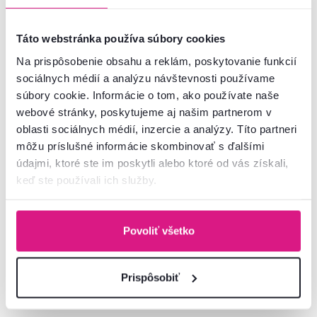
Zadarmo
Táto webstránka používa súbory cookies
Na prispôsobenie obsahu a reklám, poskytovanie funkcií
sociálnych médií a analýzu návštevnosti používame
súbory cookie. Informácie o tom, ako používate naše
webové stránky, poskytujeme aj našim partnerom v
oblasti sociálnych médií, inzercie a analýzy. Títo partneri
môžu príslušné informácie skombinovať s ďalšími
údajmi, ktoré ste im poskytli alebo ktoré od vás získali,
5,0
1
keď ste používali ich služby.
Polica 90, dub artisan, AIRON
Skriňa 4D1S/50, dub artisan,
AIRON
Povoliť všetko
27 €
275 €
Prispôsobiť