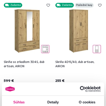
Zadarmo
Zadarmo
Posledné kusy
Skriňa so zrkadlom 3D4S, dub
Skriňa 4D1S/40, dub artisan,
artisan, AIRON
AIRON
599 €
255 €
Súhlas
Detaily
O cookies