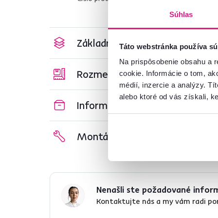
Súhlas
Základné parametre
Táto webstránka používa sú
Na prispôsobenie obsahu a r
Rozmery a špecifikácie
cookie. Informácie o tom, ak
médií, inzercie a analýzy. Tí
alebo ktoré od vás získali, ke
Informácie o balení
Montážny návod
Nenašli ste požadované infor
Kontaktujte nás a my vám radi p