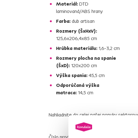
Materiál:
DTD
laminovaná/ABS hrany
Farba:
dub artisan
Rozmery (ŠxHxV):
125,6x206,4x85 cm
Hrúbka materiálu:
1,6-3,2 cm
Rozmery plocha na spanie
(ŠxD):
120x200 cm
Výška spania:
45,5 cm
Odporúčaná výška
matraca:
14,5 cm
Nahliadnite do celej našej ponuky
sektorov
Číslo produktu : 0000374722