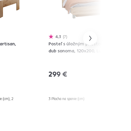
4,3
7
artisan,
Posteľ s úložným priestorom,
dub sonoma, 120x200, LUNA
299 €
e (cm), 2
3 Plocha na spanie (cm)