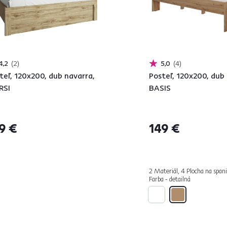
4,2
2
5,0
4
teľ, 120x200, dub navarra,
Posteľ, 120x200, dub 
RSI
BASIS
9 €
149 €
2 Materiál, 4 Plocha na spani
Farba - detailná