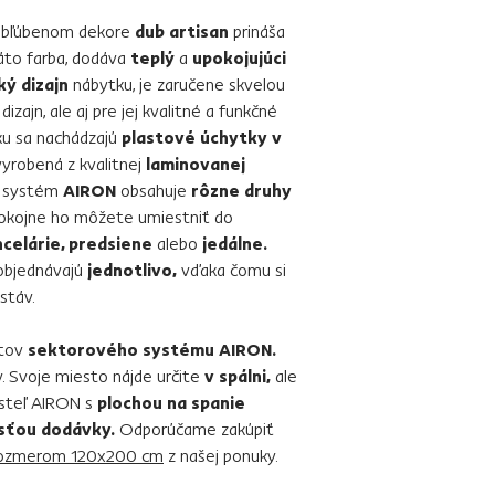
obľúbenom dekore
dub artisan
prináša
to farba, dodáva
teplý
a
upokojujúci
ký dizajn
nábytku, je zaručene skvelou
izajn, ale aj pre jej kvalitné a funkčné
ku sa nachádzajú
plastové úchytky v
yrobená z kvalitnej
laminovanej
 systém
AIRON
obsahuje
rôzne druhy
. Pokojne ho môžete umiestniť do
ncelárie, predsiene
alebo
jedálne.
objednávajú
jednotlivo,
vďaka čomu si
stáv.
ntov
sektorového systému AIRON.
. Svoje miesto nájde určite
v spálni,
ale
steľ AIRON s
plochou na spanie
asťou dodávky.
Odporúčame zakúpiť
rozmerom 120x200 cm
z našej ponuky.