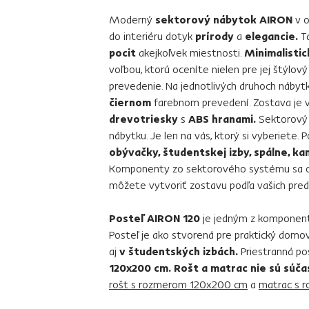
Moderný
sektorový nábytok AIRON
v 
do interiéru dotyk
prírody
a
elegancie.
Tá
pocit
akejkoľvek miestnosti.
Minimalistic
voľbou, ktorú oceníte nielen pre jej štýlový d
prevedenie. Na jednotlivých druhoch nábyt
čiernom
farebnom prevedení. Zostava je v
drevotriesky
s
ABS hranami.
Sektorový
nábytku. Je len na vás, ktorý si vyberiete
obývačky, študentskej izby, spálne, ka
Komponenty zo sektorového systému sa 
môžete vytvoriť zostavu podľa vašich pred
Posteľ AIRON 120
je jedným z kompone
Posteľ je ako stvorená pre praktický domov
aj
v študentských izbách.
Priestranná po
120x200 cm.
Rošt a matrac nie sú súč
rošt s rozmerom 120x200 cm
a
matrac s 