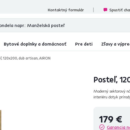
ecenzií
Kontaktný formulár
Spustiť ch
Bytové doplnky a domácnosť
Pre deti
Zľavy a výpre
ľ, 120x200, dub artisan, AIRON
Posteľ, 12
Moderný sektorový ná
interiéru dotyk prírod
akejkoľvek miestnosti.
179 €
Garancia n