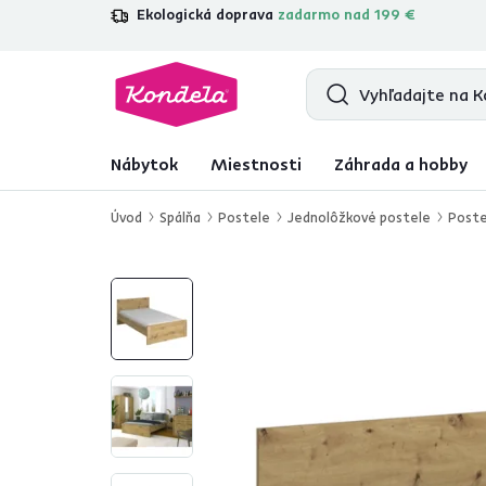
Ekologická doprava
zadarmo nad 199 €
4,7
31 333
overených produktových r
Nábytok
Miestnosti
Záhrada a hobby
Úvod
Spálňa
Postele
Jednolôžkové postele
Poste