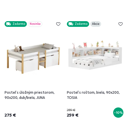
Zadarmo
Novinka
Zadarmo
Akcia
Posteľ s úložným priestorom,
Posteľ s roštom, biela, 90x200,
90x200, dub/biela, JUNA
TOSIA
289 €
-10%
275 €
259 €