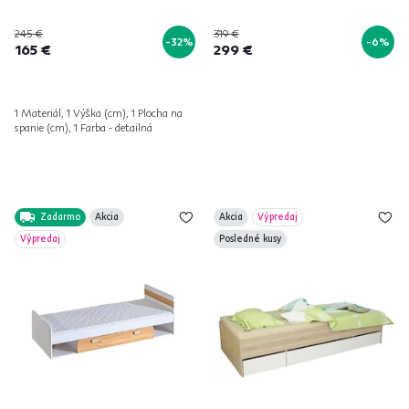
245 €
319 €
-32%
-6%
165 €
299 €
1 Materiál, 1 Výška (cm), 1 Plocha na
spanie (cm), 1 Farba - detailná
Zadarmo
Akcia
Akcia
Výpredaj
Výpredaj
Posledné kusy