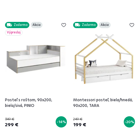
Zadarmo
Akcia
Zadarmo
Akcia
Výpredaj
Posteľ s roštom, 90x200,
Montessori posteľ, biela/hnedá,
biela/sivá, PINIO
90x200, TARA
349 €
249 €
-14%
-20%
299 €
199 €