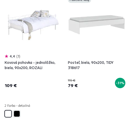
4,4
3
Kovová pohovka - jednolôžko,
Posteľ, biela, 90x200, TIDY
biela, 90x200, ROZALI
318617
115 €
-31%
109 €
79 €
2 Farba - detailná