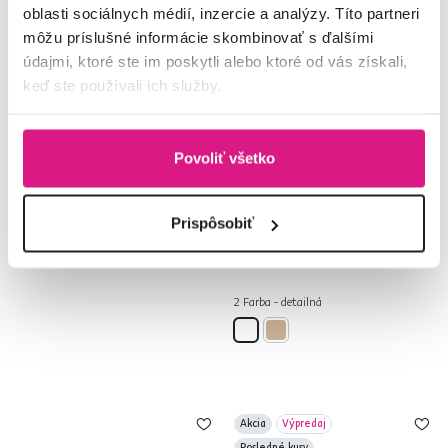
oblasti sociálnych médií, inzercie a analýzy. Títo partneri
môžu príslušné informácie skombinovať s ďalšími
údajmi, ktoré ste im poskytli alebo ktoré od vás získali,
keď ste používali ich služby.
4,0
1
5,0
2
Posteľ 2S, 90x200 biela, ERODIN
Posteľ, biela, 90x200, LIVIO
Povoliť všetko
Prispôsobiť
269 €
129 €
2 Farba - detailná
Akcia
Výpredaj
Posledné kusy