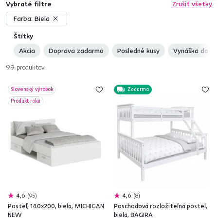
Vybraté filtre
Zrušiť všetky
Farba:
Biela
Štítky
Akcia
Doprava zadarmo
Posledné kusy
Vynáška do by
99
produktov
Slovenský výrobok
Zadarmo
Produkt roku
4,6
95
4,6
8
Posteľ, 140x200, biela, MICHIGAN
Poschodová rozložiteľná posteľ,
NEW
biela, BAGIRA