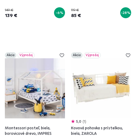
149 €
119 €
-6%
-28%
139 €
85 €
Akcia
Výpredaj
Akcia
Výpredaj
5,0
1
Montessori posteľ, biela,
Kovová pohovka s prístelkou,
borovicové drevo, IMPRES
biela, ZAROLA