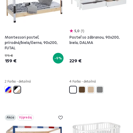
5,0
1
Montessori posteľ,
Posteľ so zábranou, 90x200,
prírodná/biela/čierna, 90x200,
biela, DALMA
FUTAL
175 €
-9%
159 €
229 €
2 Farba - detailná
4 Farba - detailná
Akcia
Výpredaj