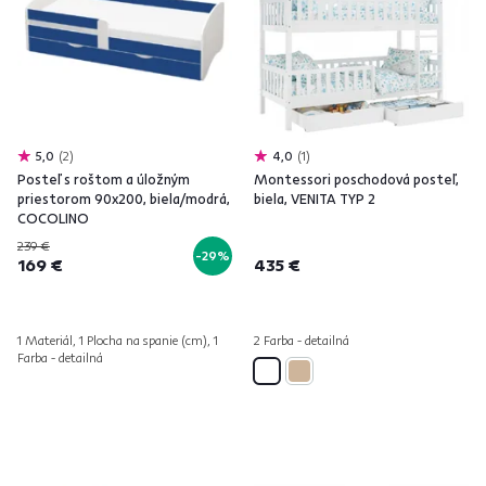
5,0
2
4,0
1
Posteľ s roštom a úložným
Montessori poschodová posteľ,
priestorom 90x200, biela/modrá,
biela, VENITA TYP 2
COCOLINO
239 €
-29%
169 €
435 €
1 Materiál, 1 Plocha na spanie (cm), 1
2 Farba - detailná
Farba - detailná