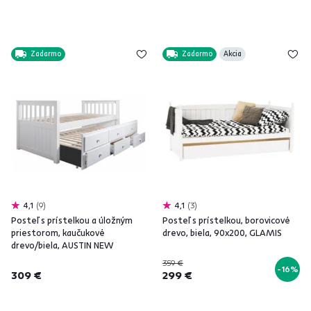
Zadarmo
Zadarmo
Akcia
4,1
9
4,1
3
Posteľ s prístelkou a úložným
Posteľ s prístelkou, borovicové
priestorom, kaučukové
drevo, biela, 90x200, GLAMIS
drevo/biela, AUSTIN NEW
359 €
-16%
309 €
299 €