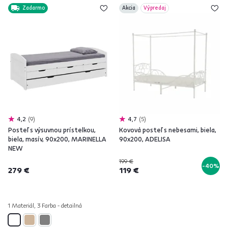
Zadarmo
Akcia
Výpredaj
4,2
9
4,7
5
Posteľ s výsuvnou prístelkou,
Kovová posteľ s nebesami, biela,
biela, masív, 90x200, MARINELLA
90x200, ADELISA
NEW
199 €
-40%
279 €
119 €
1 Materiál, 3 Farba - detailná