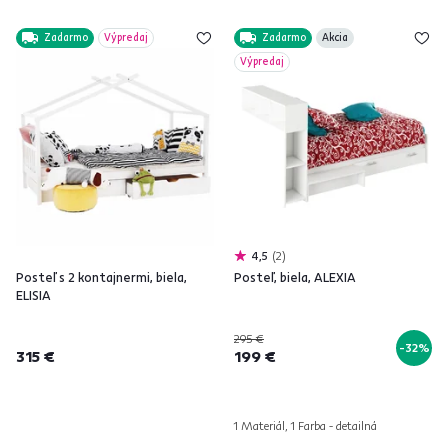
Zadarmo
Výpredaj
Zadarmo
Akcia
Výpredaj
4,5
2
Posteľ s 2 kontajnermi, biela,
Posteľ, biela, ALEXIA
ELISIA
295 €
-32%
315 €
199 €
1 Materiál, 1 Farba - detailná