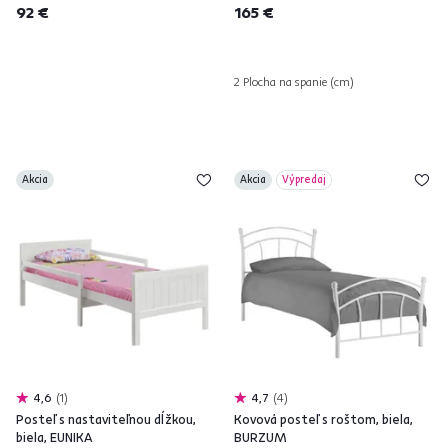
92 €
165 €
2 Plocha na spanie (cm)
Akcia
Akcia
Výpredaj
4,6
1
4,7
4
Posteľ s nastaviteľnou dĺžkou,
Kovová posteľ s roštom, biela,
biela, EUNIKA
BURZUM