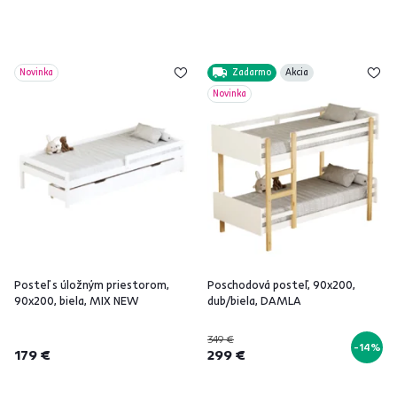
Novinka
Zadarmo
Akcia
Novinka
Posteľ s úložným priestorom,
Poschodová posteľ, 90x200,
90x200, biela, MIX NEW
dub/biela, DAMLA
349 €
-14%
179 €
299 €