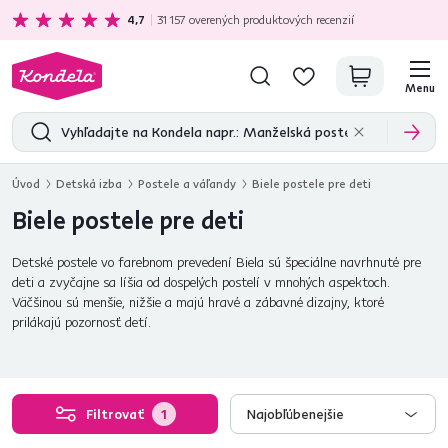
Ekologická doprava
zadarmo nad 199 €
4,7
31 157
overených produktových recenzií
Menu
Úvod
Detská izba
Postele a váľandy
Biele postele pre deti
Biele postele pre deti
Detské postele vo farebnom prevedení Biela sú špeciálne navrhnuté pre
deti a zvyčajne sa líšia od dospelých postelí v mnohých aspektoch.
Väčšinou sú menšie, nižšie a majú hravé a zábavné dizajny, ktoré
prilákajú pozornosť detí.
Filtrovať
1
Najobľúbenejšie