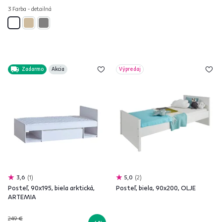
3 Farba - detailná
Zadarmo
Akcia
Výpredaj
3,6
1
5,0
2
Posteľ, 90x195, biela arktická,
Posteľ, biela, 90x200, OLJE
ARTEMIA
249 €