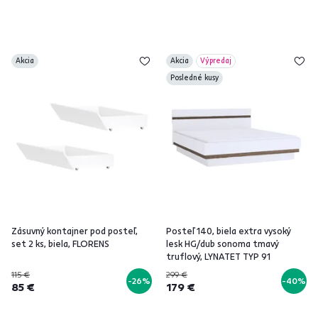
Akcia
Akcia
Výpredaj
Posledné kusy
Zásuvný kontajner pod posteľ,
Posteľ 140, biela extra vysoký
set 2 ks, biela, FLORENS
lesk HG/dub sonoma tmavý
truflový, LYNATET TYP 91
115 €
299 €
-26%
-40%
85 €
179 €