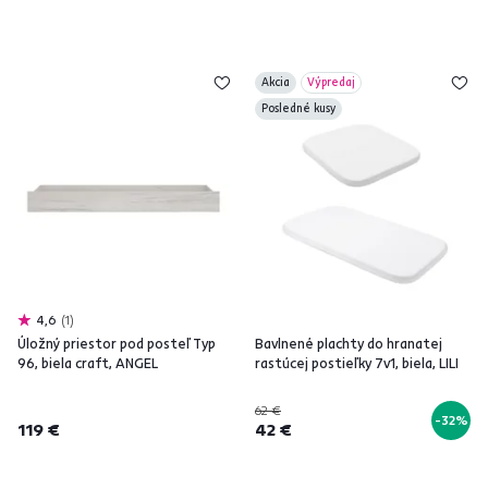
Akcia
Výpredaj
Posledné kusy
4,6
1
Úložný priestor pod posteľ Typ
Bavlnené plachty do hranatej
96, biela craft, ANGEL
rastúcej postieľky 7v1, biela, LILI
62 €
-32%
119 €
42 €