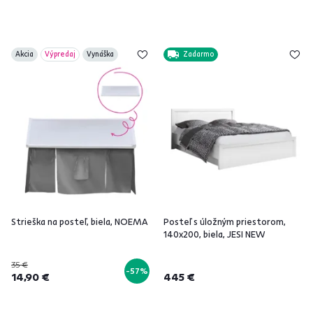
Akcia
Výpredaj
Vynáška
Zadarmo
Strieška na posteľ, biela, NOEMA
Posteľ s úložným priestorom,
140x200, biela, JESI NEW
35 €
-57%
14,90 €
445 €