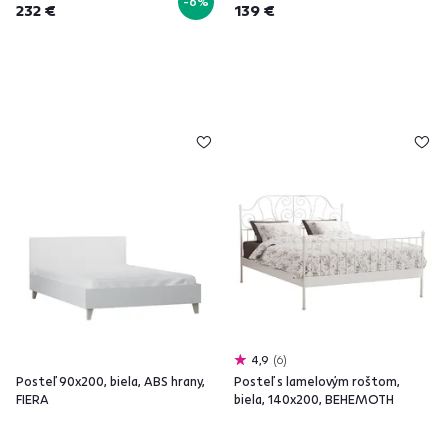
-6%
232 €
139 €
4,9
6
Posteľ 90x200, biela, ABS hrany,
Posteľ s lamelovým roštom,
FIERA
biela, 140x200, BEHEMOTH