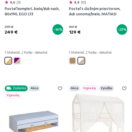
4,6
3
4,4
10
Posteľ komplet, biela/dub nash,
Posteľ s úložným priestorom,
80x190, EGO L13
dub sonoma/biela, MATIASI
299 €
169 €
-16%
-23%
249 €
129 €
1 Materiál, 2 Farba - detailná
1 Materiál, 2 Farba - detailná
Zadarmo
Akcia
Akcia
Výpredaj
Vynáška
Výpredaj