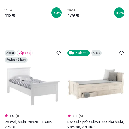
165 €
299 €
-30%
-40%
115 €
179 €
Akcia
Výpredaj
Zadarmo
Akcia
Posledné kusy
5,0
1
4,6
5
Posteľ, biela, 90x200, PARIS
Posteľ s prístelkou, antická biela,
77801
90x200, ANTIKO