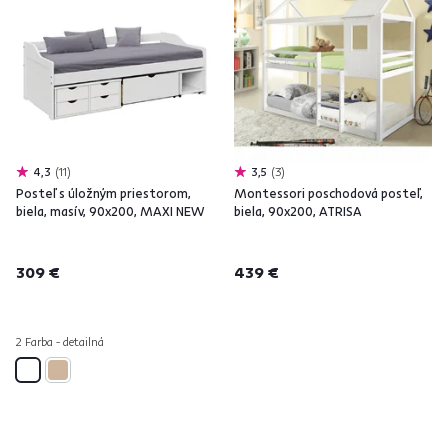
4,3
11
3,5
3
Posteľ s úložným priestorom,
Montessori poschodová posteľ,
biela, masív, 90x200, MAXI NEW
biela, 90x200, ATRISA
309 €
439 €
2 Farba - detailná