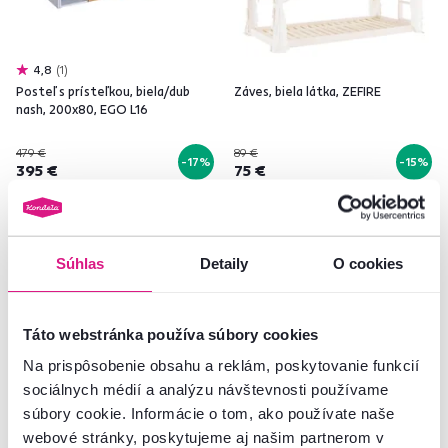
4,8
1
Posteľ s prísteľkou, biela/dub
Záves, biela látka, ZEFIRE
nash, 200x80, EGO L16
479 €
89 €
-17%
-15%
395 €
75 €
1 Materiál, 2 Farba - detailná
Súhlas
Detaily
O cookies
Táto webstránka používa súbory cookies
Zadarmo
Na prispôsobenie obsahu a reklám, poskytovanie funkcií
sociálnych médií a analýzu návštevnosti používame
súbory cookie. Informácie o tom, ako používate naše
webové stránky, poskytujeme aj našim partnerom v