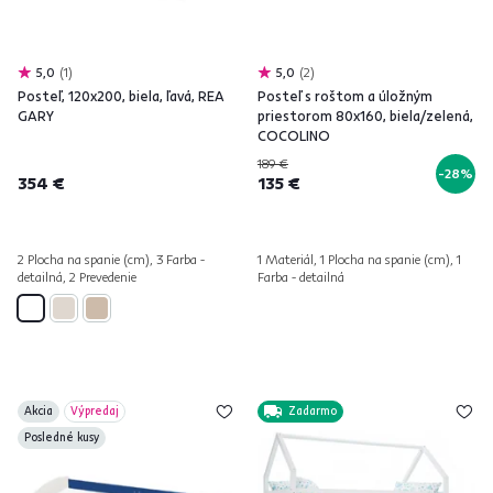
5,0
1
5,0
2
Posteľ, 120x200, biela, ľavá, REA
Posteľ s roštom a úložným
GARY
priestorom 80x160, biela/zelená,
COCOLINO
189 €
-28%
354 €
135 €
2 Plocha na spanie (cm), 3 Farba -
1 Materiál, 1 Plocha na spanie (cm), 1
detailná, 2 Prevedenie
Farba - detailná
Akcia
Výpredaj
Zadarmo
Posledné kusy