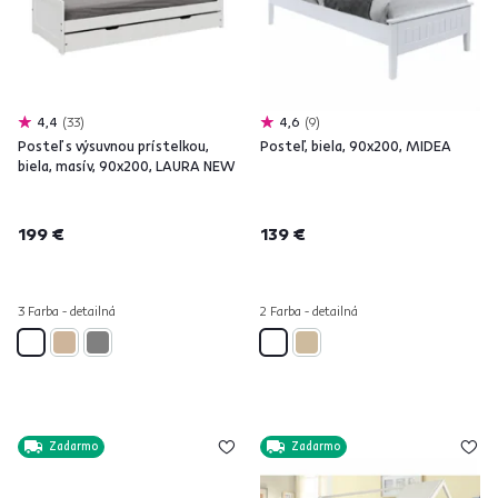
4,4
33
4,6
9
Posteľ s výsuvnou prístelkou,
Posteľ, biela, 90x200, MIDEA
biela, masív, 90x200, LAURA NEW
199 €
139 €
3 Farba - detailná
2 Farba - detailná
Zadarmo
Zadarmo