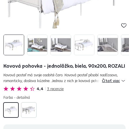
Kovová pohovka - jednolôžko, biela, 90x200, ROZALI
Kovová posteľ má svoje osobité čaro. Kovová posteľ pôsobí nadčasovo,
romanticky, doslova kúzelne. Jednou z nich je kovová pohovka - jednolôžko
Čítať viac
ROZALI, ktorá je vyrobená z kovu v bielom prevedení. Poh...
4,4
3
recenzie
Farba - detailná