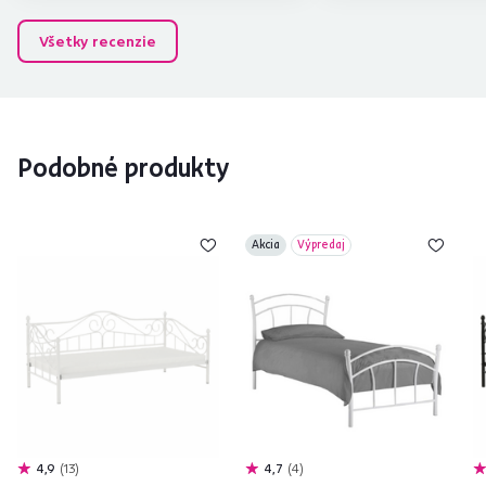
Všetky recenzie
Podobné produkty
Akcia
Výpredaj
4,9
13
4,7
4