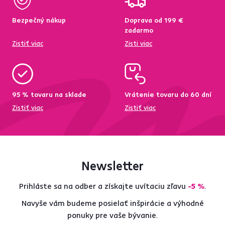
Bezpečný nákup
Doprava od 199 €
zadarmo
Zistiť viac
Zisti viac
95 % tovaru na sklade
Vrátenie tovaru do 60 dní
Zistiť viac
Zistiť viac
Newsletter
Prihláste sa na odber a získajte uvítaciu zľavu
-5 %
.
Navyše vám budeme posielať inšpirácie a výhodné
ponuky pre vaše bývanie.