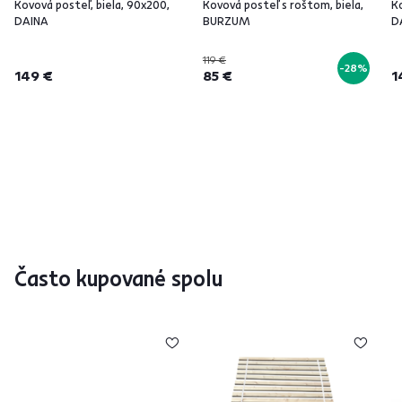
Kovová posteľ, biela, 90x200,
Kovová posteľ s roštom, biela,
K
DAINA
BURZUM
D
119 €
-28%
149 €
85 €
1
Často kupované spolu