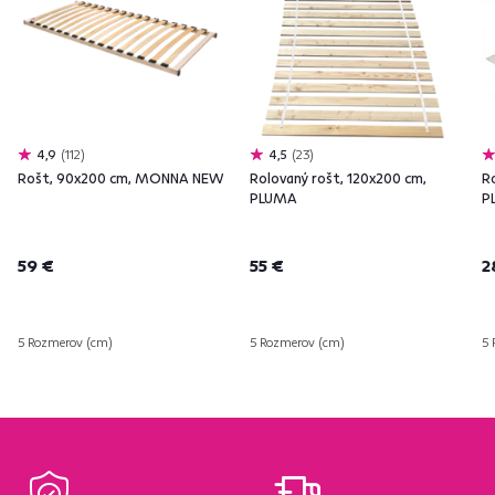
4,9
112
4,5
23
Rošt, 90x200 cm, MONNA NEW
Rolovaný rošt, 120x200 cm,
R
PLUMA
P
59 €
55 €
2
5 Rozmerov (cm)
5 Rozmerov (cm)
5 