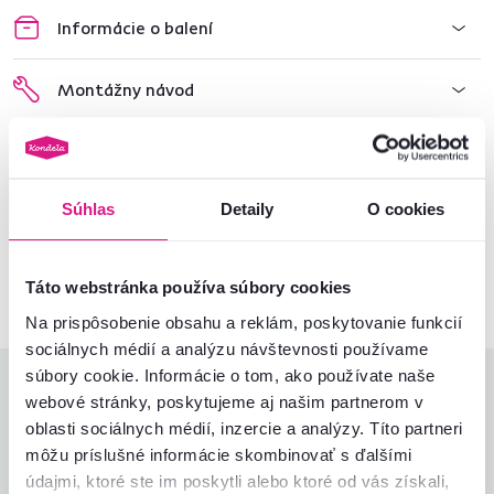
Informácie o balení
Montážny návod
Nenašli ste požadované informácie?
Súhlas
Detaily
O cookies
Kontaktujte nás a my vám radi poradíme
02/ 40 100 100
Spustiť chat
Táto webstránka používa súbory cookies
Na prispôsobenie obsahu a reklám, poskytovanie funkcií
sociálnych médií a analýzu návštevnosti používame
súbory cookie. Informácie o tom, ako používate naše
Hodnotenia produktu
webové stránky, poskytujeme aj našim partnerom v
oblasti sociálnych médií, inzercie a analýzy. Títo partneri
Jednoduchosť montáže
3,0
môžu príslušné informácie skombinovať s ďalšími
4,4
Kvalita výrobku
4,3
údajmi, ktoré ste im poskytli alebo ktoré od vás získali,