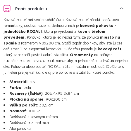
Popis produktu
Kovová posteľ má svoje osobité čaro. Kovová posteľ pôsobí nadčasovo,
romanticky, doslova kúzelne. Jednou z nich je
kovová pohovka -
jednolôžko ROZALI
, ktorá je vyrobená z
kovu
v
bielom
prevedení.
Pohovka, ktorá je jedinečná tým, že ponúka
miesto na
spanie
s rozmerom 90x200 cm. Stačí zopár doplnkov, aby ste ju cez
deň zmenili na elegantnú krásavicu. Súčasťou postele je
kovový rošt
,
ktorý zabezpečí posteli dobrú stabilitu.
Ornamenty
na bočných
stranách postele navodia pocit romantiky, a jednoznačne uchvátia nejedno
oko. Pohovka alebo posteľ. ROZALI zútulní každú miestnosť. Obľúbite si
ju nielen pre jej vzhľad, ale aj pre pohodlie a stabilitu, ktoré ponúka.
Materiál
: kov
Farba
: biela
Rozmery (ŠxHxV)
: 206,4x95,2x84 cm
Plocha na spanie
: 90x200 cm
Výška po rošt
: 30,5 cm
Nosnosť:
100 kg
Dodávaná s kovovým roštom
Dodávaná bez matraca
Ako pohovka