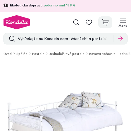
Ekologická doprava
zadarmo nad 199 €
4,7
31 375
overených produktových recenzií
Menu
Úvod
Spálňa
Postele
Jednolôžkové postele
Kovová pohovka - jednolô