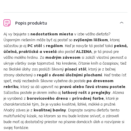
Popis produktu
Aj vy bojujete s
nedostatkom miesta
v izbe vášho dieťaťa?
Úsporným riešením môže byť aj posteľ so
zvýšeným lôžkom
, ktorej
súčasťou je aj
PC stôl
s
regálom
. Keď je navyše tá posteľ taká
pekná,
účelná, praktická a veselá
ako posteľ
ALZENA
, je tá pravá pre
vášho malého hrdinu. Za
modrým závesom
si založí vlastnú pevnosť a
ukryje všetky svoje tajomstvá. Na kreslenie, čítanie kníh a časopisov, tiež
na školské úlohy zas poslúži šikovný
písací stôl
, ktorý je z bočnej
strany obohatený o
regál s dvomi úložnými plochami
. Keď treba ísť
spať, malý nezbedník šikovne vybehne do postele
po drevenom
rebríku
, ktorý sa dá upevniť na
pravú alebo ľavú stranu postele
.
Súčasťou postele je okrem iného aj
latkový rošt z preglejky
. Alzena
je vyrobená z
borovicového dreva
v
prírodnej farbe
, ktoré je
charakteristické tým, že je vysoko kvalitné, ľahké, mäkké a pružné.
Modrý záves je z
kvalitnej bavlny
. Doprajte svojmu dieťaťu tento
multifunkčný kúsok, na ktorom sa mu bude krásne snívať, a zároveň
bude mať aj dostatočný priestor na písanie domácich úloh a rozvíjanie si
svojej fantázie.