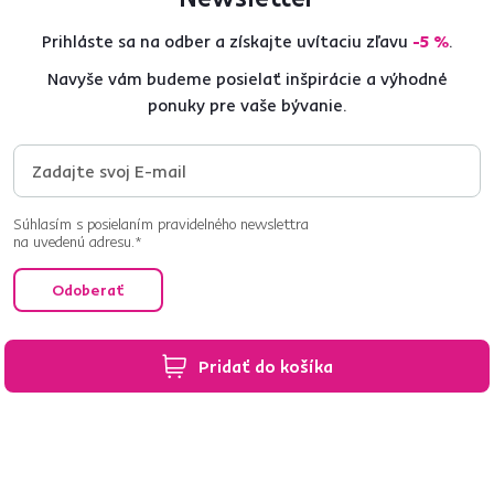
Prihláste sa na odber a získajte uvítaciu zľavu
-5 %
.
Navyše vám budeme posielať inšpirácie a výhodné
ponuky pre vaše bývanie.
Súhlasím s posielaním pravidelného newslettra
na uvedenú adresu.*
Odoberať
Chcete o všetkom vedieť ako prvý? Nastavte si doručovanie našich
Pridať do košíka
e‑mailov tak, aby vám nič neušlo.
Návod nájdete tu
.