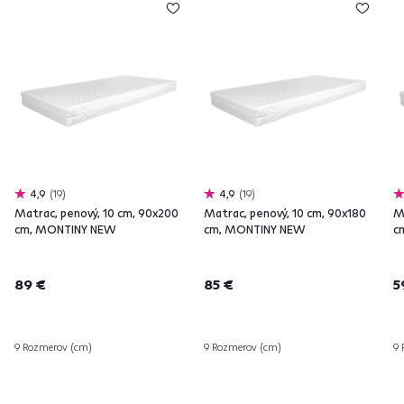
4,9
19
4,9
19
Matrac, penový, 10 cm, 90x200
Matrac, penový, 10 cm, 90x180
M
cm, MONTINY NEW
cm, MONTINY NEW
c
89 €
85 €
5
9 Rozmerov (cm)
9 Rozmerov (cm)
9 