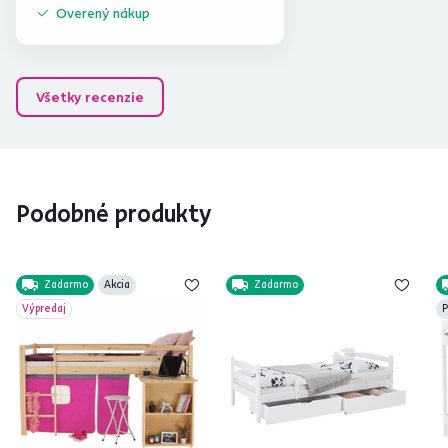
Overený nákup
Všetky recenzie
Podobné produkty
Zadarmo
Akcia
Zadarmo
Výpredaj
P