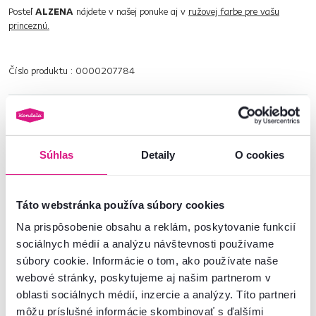
Posteľ
ALZENA
nájdete v našej ponuke aj v
ružovej farbe pre vašu
princeznú.
Číslo produktu : 0000207784
Základné parametre
Rozmery a špecifikácie
Súhlas
Detaily
O cookies
Informácie o balení
Táto webstránka používa súbory cookies
Na prispôsobenie obsahu a reklám, poskytovanie funkcií
Montážny návod
sociálnych médií a analýzu návštevnosti používame
súbory cookie. Informácie o tom, ako používate naše
webové stránky, poskytujeme aj našim partnerom v
oblasti sociálnych médií, inzercie a analýzy. Títo partneri
Nenašli ste požadované informácie?
môžu príslušné informácie skombinovať s ďalšími
Kontaktujte nás a my vám radi poradíme