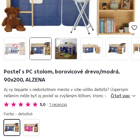
360°
Posteľ s PC stolom, borovicové drevo/modrá,
90x200, ALZENA
Aj vy bojujete s nedostatkom miesta v izbe vášho dieťaťa? Úsporným
riešením môže byť aj posteľ so zvýšeným lôžkom, ktorej súčasťou je aj PC
Čítať viac
stôl s regálom. Keď je navyše tá posteľ taká pekná, účelná,...
5,0
1
recenzia
Farba - detailná