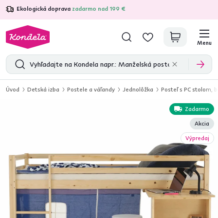
Ekologická doprava
zadarmo nad 199 €
4,7
31 285
overených produktových recenzií
Menu
Úvod
Detská izba
Postele a váľandy
Jednolôžka
Posteľ s PC stolom,
Zadarmo
Akcia
Výpredaj