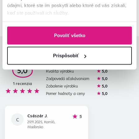
údajmi, ktoré ste im poskytli alebo ktoré od vás získali,
02/ 40 100 100
Spustiť chat
keď ste používali ich služby.
Povoliť všetko
Hodnotenia produktu
Prispôsobiť
Jednoduchosť montáže
5,0
5,0
Kvalita výrobku
5,0
Zodpovedá očakávaniam
5,0
1
recenzia
Zabalenie výrobku
5,0
Pomer hodnoty a ceny
5,0
Császár J.
hviezdičiek
5
C
29.11.2025, Komló,
Maďarsko