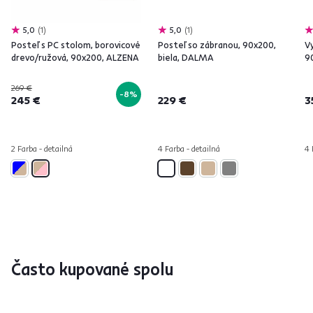
5,0
1
5,0
1
Posteľ s PC stolom, borovicové
Posteľ so zábranou, 90x200,
V
drevo/ružová, 90x200, ALZENA
biela, DALMA
9
269 €
-8%
245 €
229 €
3
2 Farba - detailná
4 Farba - detailná
4 
Často kupované spolu