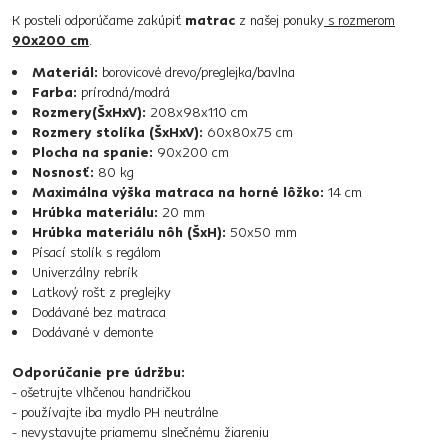
K posteli odporúčame zakúpiť
matrac
z našej ponuky
s rozmerom
90x200 cm
.
Materiál:
borovicové drevo/preglejka/bavlna
Farba:
prírodná/modrá
Rozmery(ŠxHxV):
208x98x110 cm
Rozmery stolíka (ŠxHxV):
60x80x75 cm
Plocha na spanie:
90x200 cm
Nosnosť:
80 kg
Maximálna výška matraca na horné lôžko:
14 cm
Hrúbka materiálu:
20 mm
Hrúbka materiálu nôh (ŠxH):
50x50 mm
Písací stolík s regálom
Univerzálny rebrík
Latkový rošt z preglejky
Dodávané bez matraca
Dodávané v demonte
Odporúčanie pre údržbu:
- ošetrujte vlhčenou handričkou
- používajte iba mydlo PH neutrálne
- nevystavujte priamemu slnečnému žiareniu