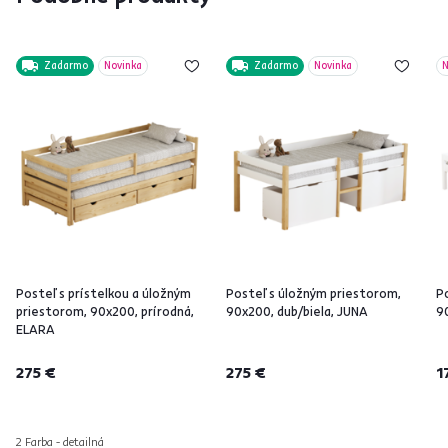
Zadarmo
Novinka
Zadarmo
Novinka
N
Posteľ s prístelkou a úložným
Posteľ s úložným priestorom,
P
priestorom, 90x200, prírodná,
90x200, dub/biela, JUNA
9
ELARA
275 €
275 €
1
2 Farba - detailná