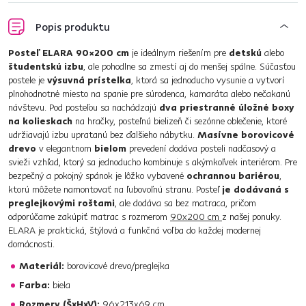
Popis produktu
Posteľ ELARA 90×200 cm
je ideálnym riešením pre
detskú
alebo
študentskú izbu
, ale pohodlne sa zmestí aj do menšej spálne. Súčasťou
postele je
výsuvná prístelka
, ktorá sa jednoducho vysunie a vytvorí
plnohodnotné miesto na spanie pre súrodenca, kamaráta alebo nečakanú
návštevu. Pod posteľou sa nachádzajú
dva priestranné úložné boxy
na kolieskach
na hračky, posteľnú bielizeň či sezónne oblečenie, ktoré
udržiavajú izbu upratanú bez ďalšieho nábytku.
Masívne borovicové
drevo
v elegantnom
bielom
prevedení dodáva posteli nadčasový a
svieži vzhľad, ktorý sa jednoducho kombinuje s akýmkoľvek interiérom. Pre
bezpečný a pokojný spánok je lôžko vybavené
ochrannou bariérou
,
ktorú môžete namontovať na ľubovoľnú stranu. Posteľ
je dodávaná s
preglejkovými roštami
, ale dodáva sa bez matraca, pričom
odporúčame zakúpiť matrac s rozmerom
90x200 cm
z našej ponuky.
ELARA je praktická, štýlová a funkčná voľba do každej modernej
domácnosti.
Materiál:
borovicové drevo/preglejka
Farba:
biela
Rozmery (ŠxHxV):
96x213x69 cm