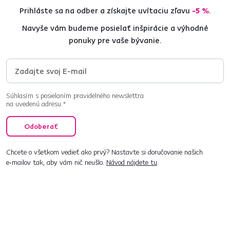
Prihláste sa na odber a získajte uvítaciu zľavu
-5 %
.
Navyše vám budeme posielať inšpirácie a výhodné
ponuky pre vaše bývanie.
Súhlasím s posielaním pravidelného newslettra
na uvedenú adresu.*
Odoberať
Chcete o všetkom vedieť ako prvý? Nastavte si doručovanie našich
e‑mailov tak, aby vám nič neušlo.
Návod nájdete tu
.