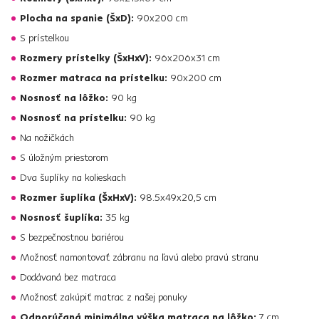
Plocha na spanie (ŠxD):
90x200 cm
S prístelkou
Rozmery prístelky (ŠxHxV):
96x206x31 cm
Rozmer matraca na prístelku:
90x200 cm
Nosnosť na lôžko:
90 kg
Nosnosť na prístelku:
90 kg
Na nožičkách
S úložným priestorom
Dva šuplíky na kolieskach
Rozmer šuplíka (ŠxHxV):
98.5x49x20,5 cm
Nosnosť šuplíka:
35 kg
S bezpečnostnou bariérou
Možnosť namontovať zábranu na ľavú alebo pravú stranu
Dodávaná bez matraca
Možnosť zakúpiť matrac z našej ponuky
Odporúčaná minimálna výška matraca na lôžko:
7 cm