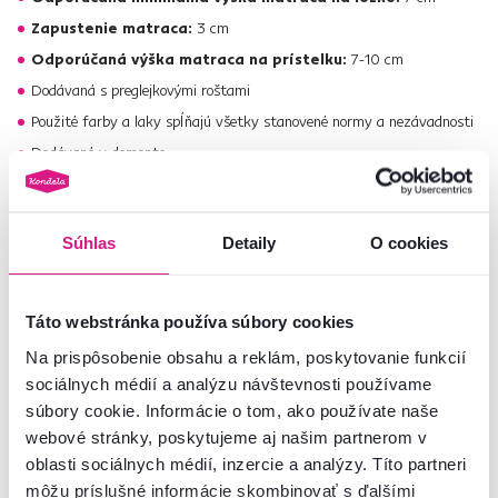
Zapustenie matraca:
3 cm
Odporúčaná výška matraca na prístelku:
7-10 cm
Dodávaná s preglejkovými roštami
Použité farby a laky spĺňajú všetky stanovené normy a nezávadnosti
Dodávané v demonte
Odporúčanie pre údržbu:
- ošetrujte vlhčenou handričkou
- používajte iba mydlo PH neutrálne
Súhlas
Detaily
O cookies
- nevystavujte priamemu slnečnému žiareniu
Hľadáte iný typ detskej postele alebo vám nesedí farba? Nahliadnite do
Táto webstránka používa súbory cookies
našej ponuky
postelí
určených pre vaše ratolesti.
Na prispôsobenie obsahu a reklám, poskytovanie funkcií
sociálnych médií a analýzu návštevnosti používame
Číslo produktu : 0000412686
súbory cookie. Informácie o tom, ako používate naše
webové stránky, poskytujeme aj našim partnerom v
oblasti sociálnych médií, inzercie a analýzy. Títo partneri
Základné parametre
môžu príslušné informácie skombinovať s ďalšími