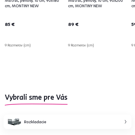
Matrac, penový, 10 cm, 90x180
Matrac, penový, 10 cm, 90x200
M
cm, MONTINY NEW
cm, MONTINY NEW
c
85 €
89 €
5
9 Rozmerov (cm)
9 Rozmerov (cm)
9 
Vybrali sme pre Vás
Rozkladacie