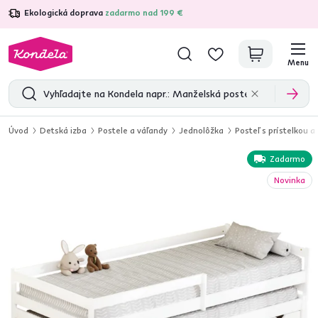
Ekologická doprava
zadarmo nad 199 €
4,7
31 157
overených produktových recenzií
Menu
Úvod
Detská izba
Postele a váľandy
Jednolôžka
Posteľ s prístelkou 
Zadarmo
Novinka