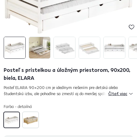
Posteľ s prístelkou a úložným priestorom, 90x200,
biela, ELARA
Posteľ ELARA 90×200 cm je ideálnym riešením pre detskú alebo
študentskú izbu, ale pohodlne sa zmestí aj do menšej spálne. Súčasťou
Čítať viac
postele je výsuvná prístelka, ktorá sa jednoducho vysunie a vytvor...
Farba - detailná