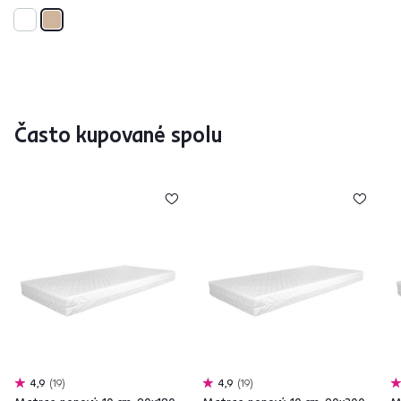
Často kupované spolu
4,9
19
4,9
19