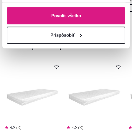
Povoliť všetko
Prispôsobiť
Často kupované spolu
4,9
19
4,9
19