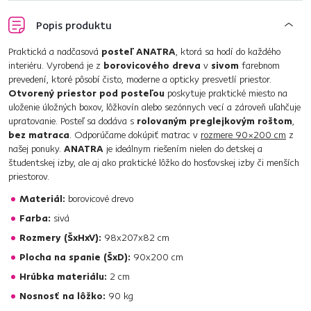
Popis produktu
Praktická a nadčasová
posteľ ANATRA
, ktorá sa hodí do každého
interiéru. Vyrobená je z
borovicového dreva
v
sivom
farebnom
prevedení, ktoré pôsobí čisto, moderne a opticky presvetlí priestor.
Otvorený priestor pod posteľou
poskytuje praktické miesto na
uloženie úložných boxov, lôžkovín alebo sezónnych vecí a zároveň uľahčuje
upratovanie. Posteľ sa dodáva s
rolovaným preglejkovým roštom
,
bez matraca
. Odporúčame dokúpiť matrac v
rozmere 90×200 cm
z
našej ponuky.
ANATRA
je ideálnym riešením nielen do detskej a
študentskej izby, ale aj ako praktické lôžko do hosťovskej izby či menších
priestorov.
Materiál:
borovicové drevo
Farba:
sivá
Rozmery (ŠxHxV):
98x207x82 cm
Plocha na spanie (ŠxD):
90x200 cm
Hrúbka materiálu:
2 cm
Nosnosť na lôžko:
90 kg