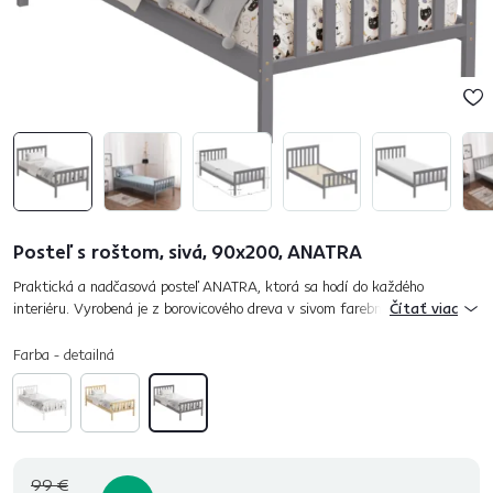
Posteľ s roštom, sivá, 90x200, ANATRA
Praktická a nadčasová posteľ ANATRA, ktorá sa hodí do každého
interiéru. Vyrobená je z borovicového dreva v sivom farebnom prevedení,
Čítať viac
ktoré pôsobí čisto, moderne a opticky presvetlí priestor. Otvor...
Farba - detailná
99 €