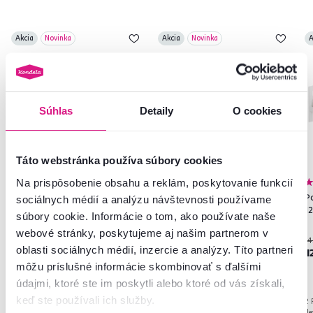
Akcia
Novinka
Akcia
Novinka
A
Súhlas
Detaily
O cookies
Táto webstránka používa súbory cookies
Na prispôsobenie obsahu a reklám, poskytovanie funkcií
4,8
1
Posteľ s roštom, biela, 90x200,
Posteľ s roštom, prírodná,
Po
sociálnych médií a analýzu návštevnosti používame
ANATRA
120x200, AZRA
1
súbory cookie. Informácie o tom, ako používate naše
webové stránky, poskytujeme aj našim partnerom v
99 €
145 €
14
-4%
-11%
oblasti sociálnych médií, inzercie a analýzy. Títo partneri
95 €
129 €
1
môžu príslušné informácie skombinovať s ďalšími
údajmi, ktoré ste im poskytli alebo ktoré od vás získali,
keď ste používali ich služby.
3 Farba - detailná
2 Plocha na spanie (cm), 2 Farba -
2 
detailná
de