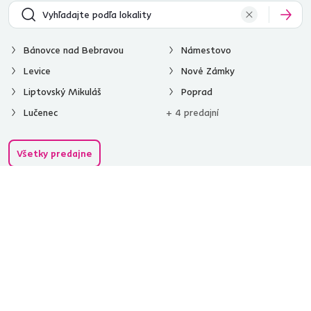
Bánovce nad Bebravou
Námestovo
Levice
Nové Zámky
Liptovský Mikuláš
Poprad
Lučenec
+ 4 predajní
Všetky predajne
Spustiť chat
02/ 40 100 100
[email protected]