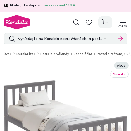
Ekologická doprava
zadarmo nad 199 €
4,7
31 211
overených produktových recenzií
Menu
Úvod
Detská izba
Postele a váľandy
Jednolôžka
Posteľ s roštom, si
Akcia
Novinka