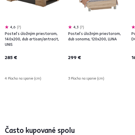
4,6
7
4,3
7
Posteľ s úložným priestorom,
Posteľ s úložným priestorom,
Po
140x200, dub artisan/antracit,
dub sonoma, 120x200, LUNA
D
UNIS
285 €
299 €
1
4 Plocha na spanie (cm)
3 Plocha na spanie (cm)
Často kupované spolu