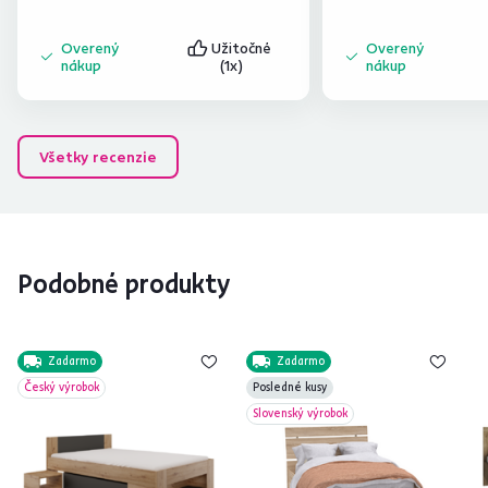
Overený
Užitočné
Overený
nákup
(1x)
nákup
Všetky recenzie
Podobné produkty
Zadarmo
Zadarmo
Český výrobok
Posledné kusy
Slovenský výrobok