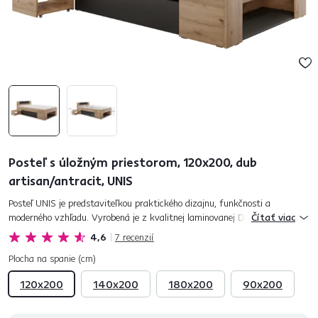
Posteľ s úložným priestorom, 120x200, dub
artisan/antracit, UNIS
Posteľ UNIS je predstaviteľkou praktického dizajnu, funkčnosti a
moderného vzhľadu. Vyrobená je z kvalitnej laminovanej DTD v kombinácii
Čítať viac
moderných farieb dub artisan a antracit, ktoré spolu vy...
4,6
7
recenzií
Plocha na spanie (cm)
120x200
140x200
180x200
90x200