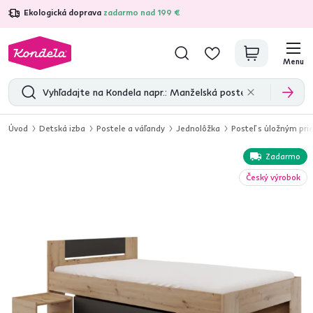
Ekologická doprava
zadarmo nad 199 €
4,7
31 211
overených produktových recenzií
Menu
Úvod
Detská izba
Postele a váľandy
Jednolôžka
Posteľ s úložným pri
Zadarmo
Český výrobok