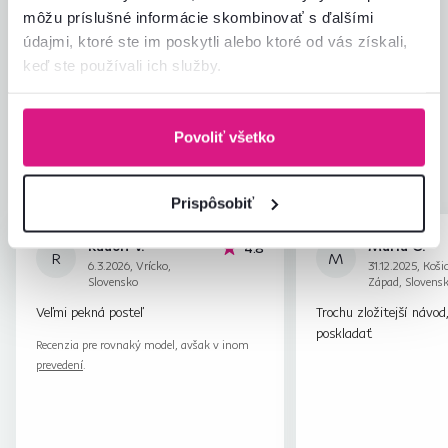
môžu príslušné informácie skombinovať s ďalšími
Hodnotenia produktu
údajmi, ktoré ste im poskytli alebo ktoré od vás získali,
keď ste používali ich služby.
Jednoduchosť montáže
4,6
4,6
Kvalita výrobku
4,3
Zodpovedá očakávaniam
4,6
Povoliť všetko
7
recenzií
Zabalenie výrobku
4,7
Pomer hodnoty a ceny
4,7
Prispôsobiť
Rudolf V.
Mária O.
hviezdičky
4.8
R
M
6.3.2026, Vrícko,
31.12.2025, Koši
Slovensko
Západ, Slovens
Veľmi pekná posteľ
Trochu zložitejší návod
poskladať
Recenzia pre rovnaký model, avšak v inom
prevedení
.