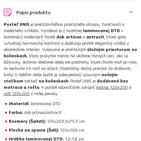
Popis produktu
Posteľ UNIS
je predstaviteľkou praktického dizajnu, funkčnosti a
moderného vzhľadu. Vyrobená je z kvalitnej
laminovanej DTD
v
kombinácii moderných farieb
dub artisan
a
antracit
, ktoré spolu
vytvárajú harmonický kontrast a dodávajú posteli elegantný vzhľad v
akomkoľvek interiéri. Vybavená je praktickým
úložným priestorom na
kolieskach
, ktorý poskytne miesto na uloženie rôznych vecí, ako sú
lôžkoviny, sezónne oblečenie alebo iné predmety, ktoré chcete mať po ruke,
no nechcete ich mať na očiach. Dodatočný úložný priestor na drobnosti,
knihy či telefón alebo budík je zabezpečený výsuvným
nočným
stolíkom
taktiež
na kolieskach
. Posteľ UNIS je
dodávaná bez
matraca a roštu
. K posteli odporúčame zakúpiť
matrac 120x200
a
rošt 120x200
z našej ponuky.
Materiál:
laminovaná DTD
Farba:
dub artisan/antracit
Rozmery (ŠxHxV):
125x203,6x75,5 cm
Plocha na spanie (ŠxD):
120x200 cm
Hrúbka laminovanej DTD:
1,6-1,8 cm