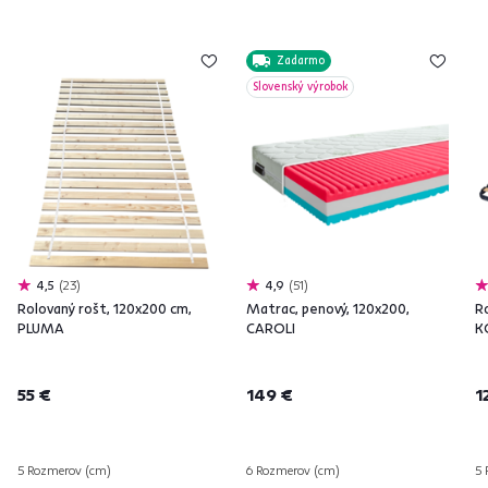
Zadarmo
Slovenský výrobok
4,5
23
4,9
51
Rolovaný rošt, 120x200 cm,
Matrac, penový, 120x200,
R
PLUMA
CAROLI
K
55 €
149 €
1
5 Rozmerov (cm)
6 Rozmerov (cm)
5 