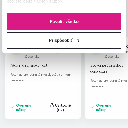
keď ste používali ich služby.
4,8
Kvalita výrobku
4,7
Zodpovedá očakávaniam
4,8
47
recenzií
Zabalenie výrobku
4,9
Povoliť všetko
Pomer hodnoty a ceny
4,7
Prispôsobiť
Anna K.
Alexandra K
hviezdičiek
5
A
A
26.12.2023, Jakubovany,
11.10.2023, Šura
Slovensko
Slovensko
Maximálna spokojnosť
Spokojnosť aj s dodaní
doporučujem
Recenzia pre rovnaký model, avšak v inom
prevedení
.
Recenzia pre rovnaký mod
prevedení
.
Overený
Užitočné
Overený
nákup
(0x)
nákup