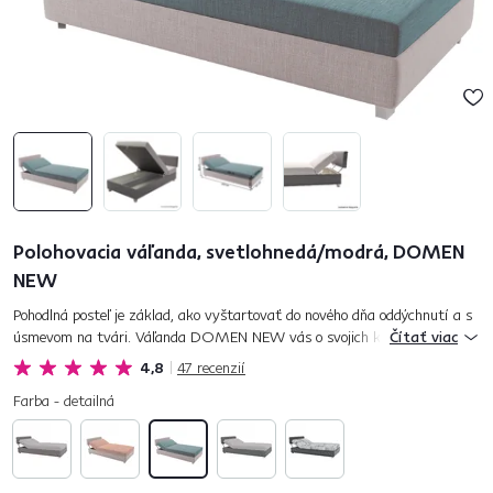
Polohovacia váľanda, svetlohnedá/modrá, DOMEN
NEW
Pohodlná posteľ je základ, ako vyštartovať do nového dňa oddýchnutí a s
úsmevom na tvári. Váľanda DOMEN NEW vás o svojich kvalitách
Čítať viac
presvedčí hneď niekoľkokrát. Je moderná, štýlová, zapadne do aké...
4,8
47
recenzií
Farba - detailná