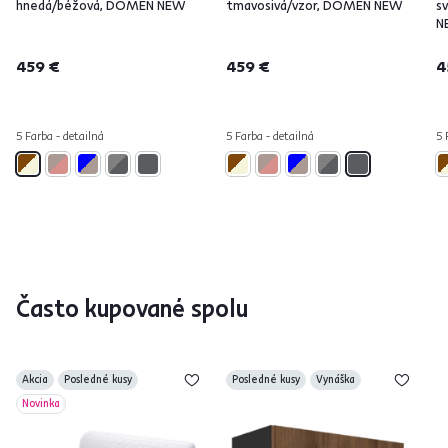
hnedá/béžová, DOMEN NEW
tmavosivá/vzor, DOMEN NEW
s
N
459 €
459 €
4
5 Farba - detailná
5 Farba - detailná
5 
Často kupované spolu
Akcia
Posledné kusy
Posledné kusy
Vynáška
Novinka