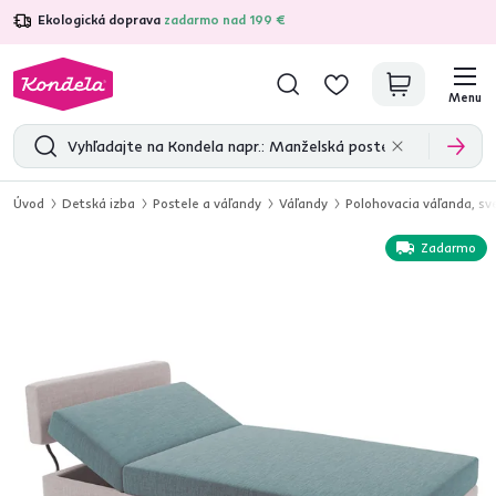
Ekologická doprava
zadarmo nad 199 €
4,7
31 211
overených produktových recenzií
Menu
Úvod
Detská izba
Postele a váľandy
Váľandy
Polohovacia váľanda, 
Zadarmo