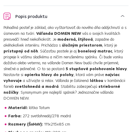
Popis produktu
Pohodlná posteľ je základ, ako vyštartovať do nového dňa oddýchnutí a s
úsmevom na tvári.
Váľanda DOMEN NEW
vás o svojich kvalitách
presvedčí hneď niekoľkokrát. Je
moderná, štýlová
, zapadne do
akéhokoľvek interiéru. Prichádza s
úložným priestorom
, ktorý je
prístupný od nôh
. Súčasťou postele je aj
bonelový matrac
, ktorý
prispeje k vášmu sladkému a ničím nerušenému spánku. Či bude vonku
daždivo alebo veterno, na váľande Domen New budú chvíle príjemné,
slnečné a jedinečné. O to sa postará
5 stupňové polohovanie hlavy
.
Nastavte si
opierku hlavy do polohy
, ktorá vám práve
najviac
vyhovuje
a užívajte si relax. Váľanda je čalúnená
látkou
v kombinácii
farieb
svetlohnedá a modrá
. Stabilitu zabezpečujú
strieborné
nožičky
. Synonymum pre najlepší spánok? Jednoznačne váľanda
DOMEN NEW.
Materiál:
látka Tatum
Farba:
272 svetlohnedá/278 modrá
Rozmery (ŠxHxV):
111x215x85 cm