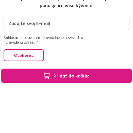
ponuky pre vaše bývanie.
Súhlasím s posielaním pravidelného newslettra
na uvedenú adresu.*
Odoberať
Chcete o všetkom vedieť ako prvý? Nastavte si doručovanie našich
Pridať do košíka
e‑mailov tak, aby vám nič neušlo.
Návod nájdete tu
.