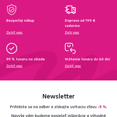
Bezpečný nákup
Doprava od 199 €
zadarmo
Zistiť viac
Zisti viac
95 % tovaru na sklade
Vrátenie tovaru do 60 dní
Zistiť viac
Zistiť viac
Newsletter
Prihláste sa na odber a získajte uvítaciu zľavu
-5 %
.
Navyše vám budeme posielať inšpirácie a výhodné