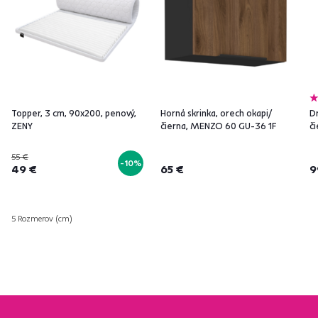
Topper, 3 cm, 90x200, penový,
Horná skrinka, orech okapi/
Dr
ZENY
čierna, MENZO 60 GU-36 1F
č
55 €
-10%
49 €
65 €
9
5 Rozmerov (cm)