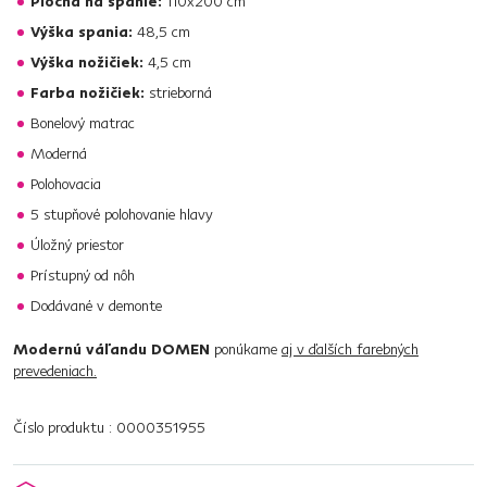
Plocha na spanie:
110x200 cm
Výška spania:
48,5 cm
Výška nožičiek:
4,5 cm
Farba nožičiek:
strieborná
Bonelový matrac
Moderná
Polohovacia
5 stupňové polohovanie hlavy
Úložný priestor
Prístupný od nôh
Dodávané v demonte
Modernú váľandu DOMEN
ponúkame
aj v ďalších farebných
prevedeniach.
Číslo produktu : 0000351955