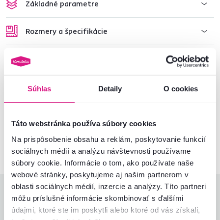
Základné parametre
Rozmery a špecifikácie
Informácie o balení
Súhlas
Detaily
O cookies
Nenašli ste požadované informácie?
Kontaktujte nás a my vám radi poradíme
Táto webstránka používa súbory cookies
02/ 40 100 100
Spustiť chat
Na prispôsobenie obsahu a reklám, poskytovanie funkcií
sociálnych médií a analýzu návštevnosti používame
súbory cookie. Informácie o tom, ako používate naše
webové stránky, poskytujeme aj našim partnerom v
oblasti sociálnych médií, inzercie a analýzy. Títo partneri
Hodnotenia produktu
môžu príslušné informácie skombinovať s ďalšími
údajmi, ktoré ste im poskytli alebo ktoré od vás získali,
Jednoduchosť montáže
4,8