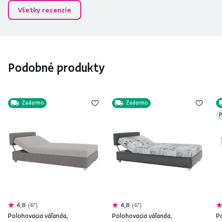
Všetky recenzie
Podobné produkty
Zadarmo
Zadarmo
P
4,8
47
4,8
47
Polohovacia váľanda,
Polohovacia váľanda,
P