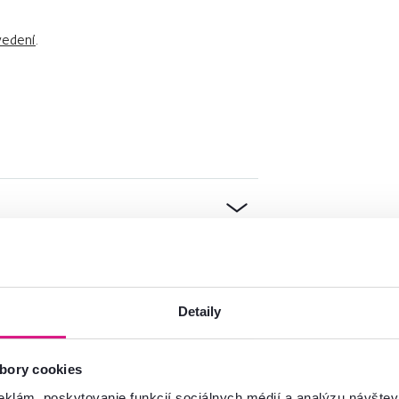
vedení
.
Detaily
bory cookies
eklám, poskytovanie funkcií sociálnych médií a analýzu návšte