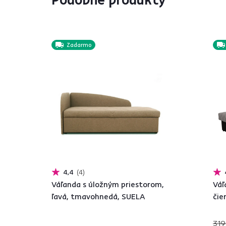
Zadarmo
4,4
4
Váľanda s úložným priestorom,
Váľ
ľavá, tmavohnedá, SUELA
čie
319