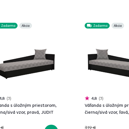
Zadarmo
Akcia
Zadarmo
Akcia
4,8
3
4,8
3
anda s úložným priestorom,
Váľanda s úložným pr
rna/sivá vzor, pravá, JUDIT
čierna/sivá vzor, ľavá
 €
319 €