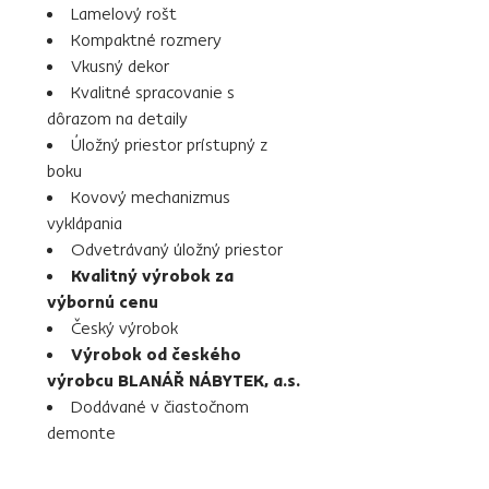
Lamelový rošt
Kompaktné rozmery
Vkusný dekor
Kvalitné spracovanie s
dôrazom na detaily
Úložný priestor prístupný z
boku
Kovový mechanizmus
vyklápania
Odvetrávaný úložný priestor
Kvalitný výrobok za
výbornú cenu
Český výrobok
Výrobok od českého
výrobcu BLANÁŘ NÁBYTEK, a.s.
Dodávané v čiastočnom
demonte