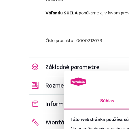
Váľandu SUELA
ponúkame aj
v ľavom pre
Číslo produktu : 0000212073
Základné parametre
Rozmery a špecifikácie
Súhlas
Informácie o balení
Táto webstránka používa sú
Montážny návod
Na prispôsobenie obsahu a r