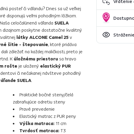
Vrátenie
lnú posteľ či váľandu? Dnes sa už veľkej
toré disponujú veľmi pohodlným lôžkom.
Dostupno
 Naša celočalúnená váľanda
SUELA
 dizajnom poskytne dostatočne kvalitný
Stráženie
valitnej
látky ALCONE Camel 25
v
né šitie - štepovanie
, ktoré pridáva
 dali záležať na každej maličkosti, preto je
rtná. K
úložnému priestoru
sa hravo
m rošte
je uložený
elastický PUR
udentovi či nečakanej návšteve pohodlný
váľande SUELA
.
Praktické bočné steny/čelá
zabraňujúce odretiu steny
Pravé prevedenie
Elastický matrac z PUR peny
Výška matraca:
11 cm
Tvrdosť matraca:
T3