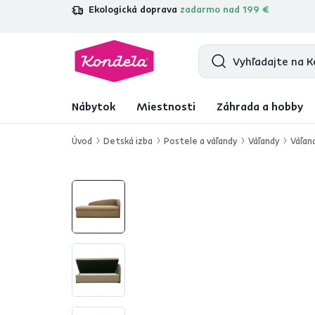
Ekologická doprava
zadarmo nad 199 €
4,7
31 157
overených produktových re
Nábytok
Miestnosti
Záhrada a hobby
Úvod
Detská izba
Postele a váľandy
Váľandy
Váľan