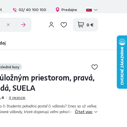
at
02/ 40 100 100
Predajne
0 €
daj
sledné kusy
 úložným priestorom, pravá,
dá, SUELA
,4
4
recenzie
ťa či študenta pohodlnú posteľ či váľandu? Dnes sa už veľkej
alúnené váľandy, ktoré disponujú veľmi pohodlným lôžkom. Izbu
Čítať viac
veň esteticko...