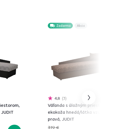
Zadarmo
Akcia
4,8
3
iestorom,
Váľanda s úložným priestorom,
, JUDIT
ekokoža hnedá/látka vzor,
pravá, JUDIT
319 €