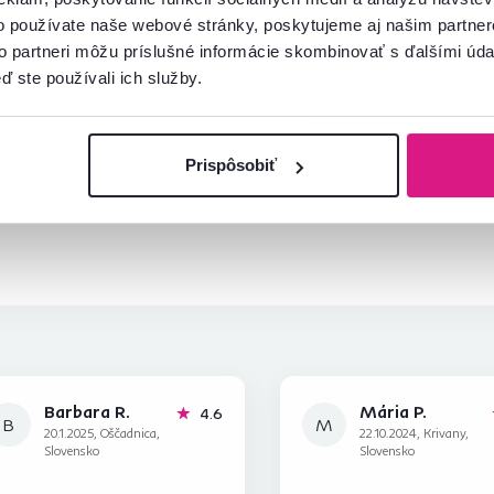
o používate naše webové stránky, poskytujeme aj našim partner
to partneri môžu príslušné informácie skombinovať s ďalšími údaj
ď ste používali ich služby.
mácie?
oradíme
Prispôsobiť
Spustiť chat
Barbara R.
Mária P.
hviezdičky
4.6
B
M
20.1.2025, Oščadnica,
22.10.2024, Krivany,
Slovensko
Slovensko