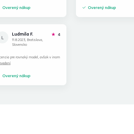
Overený nákup
Overený nákup
Ludmila F.
hviezdičky
4
L
11.8.2023, Bratislava,
Slovensko
cenzia pre rovnaký model, avšak v inom
evedení
.
Overený nákup