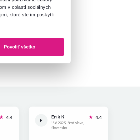
om v oblasti sociálnych
mi, ktoré ste im poskytli
Povoliť všetko
Erik K.
hviezdičky
hviezdičky
4.4
4.4
E
15.6.2023, Bratislava,
Slovensko