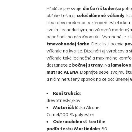
Hľadáte pre svoje
dieťa
či
študenta
pohod
obľube tešia aj
celočalúnené váľandy
, k
Izbu robia modernou a zároveň estetickou.
svojím jednoduchým, no zároveň moderným
odpočinok po náročnom dni. Vyrobená je z k
tmavohnedej farbe
. Detailisti ocenia
pev
váľande na kvalite. Dizajnéri aj výrobcovia si
váľanda taká jedinečná a maximálne komfo
dostanete z
bočnej strany
. Na
lamelovo
matrac ALENA
. Doprajte sebe, svojmu št
a ničím nerušený spánok na celočalúnenej
Konštrukcia:
drevotrieska/kov
Materiál:
látka Alcone
Camel/100 % polyester
Oderuodolnosť textílie
podľa testu Martindale:
80