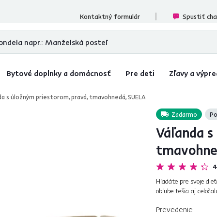
cenzií
Kontaktný formulár
Spustiť ch
Bytové doplnky a domácnosť
Pre deti
Zľavy a výpre
da s úložným priestorom, pravá, tmavohnedá, SUELA
Zadarmo
Po
Váľanda s
tmavohne
4
Hľadáte pre svoje die
obľube tešia aj celoč
robia modernou a záro
Prevedenie