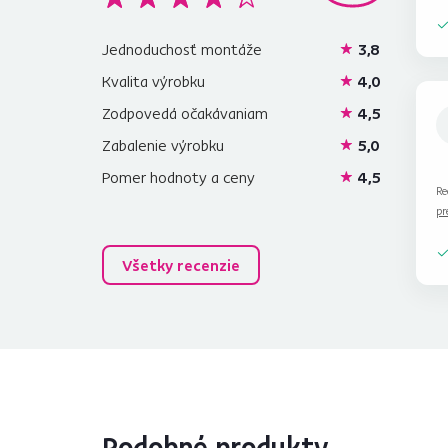
Jednoduchosť montáže
3,8
Kvalita výrobku
4,0
Zodpovedá očakávaniam
4,5
Zabalenie výrobku
5,0
Pomer hodnoty a ceny
4,5
Re
pr
Všetky recenzie
Podobné produkty