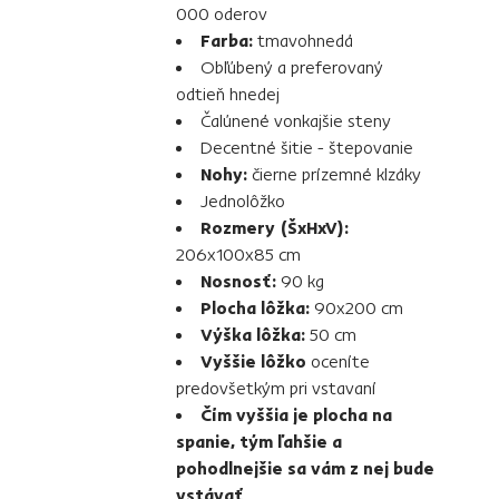
000 oderov
Farba:
tmavohnedá
Obľúbený a preferovaný
odtieň hnedej
Čalúnené vonkajšie steny
Decentné šitie - štepovanie
Nohy:
čierne prízemné klzáky
Jednolôžko
Rozmery (ŠxHxV):
206x100x85 cm
Nosnosť:
90 kg
Plocha lôžka:
90x200 cm
Výška lôžka:
50 cm
Vyššie lôžko
oceníte
predovšetkým pri vstavaní
Čím vyššia je plocha na
spanie, tým ľahšie a
pohodlnejšie sa vám z nej bude
vstávať