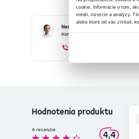
cookie. Informácie o tom, ak
médií, inzercie a analýzy. Tí
alebo ktoré od vás získali, ke
Nenašli ste požadované infor
Kontaktujte nás a my vám radi p
02/ 40 100 100
Hodnotenia produktu
4
recenzie
4,4