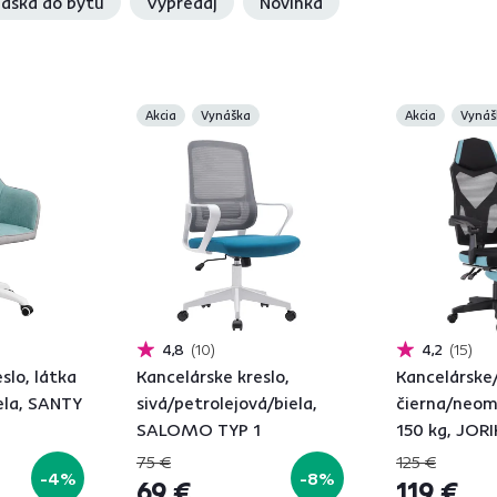
áška do bytu
Výpredaj
Novinka
Akcia
Vynáška
Akcia
Vynáš
4,8
10
4,2
15
slo, látka
Kancelárske kreslo,
Kancelárske/
ela, SANTY
sivá/petrolejová/biela,
čierna/neom
SALOMO TYP 1
150 kg, JOR
75 €
125 €
-4%
-8%
69 €
119 €