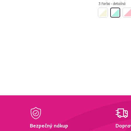
3 Farba - detailná
Výška (cm)
od
do
Funkcie
Nastavenie výšky
12
sedadla
Hojdacie
4
Polohovacie
3
Bezpečný nákup
Dopra
Vlastnosti