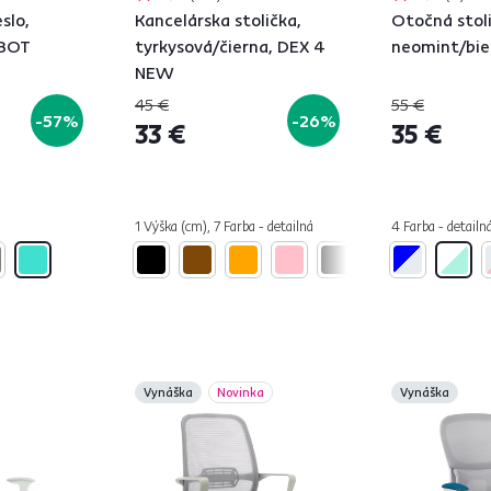
slo,
Kancelárska stolička,
Otočná stoli
LBOT
tyrkysová/čierna, DEX 4
neomint/bie
NEW
45 €
55 €
-57%
-26%
33 €
35 €
1 Výška (cm), 7 Farba - detailná
4 Farba - detailn
Vynáška
Novinka
Vynáška