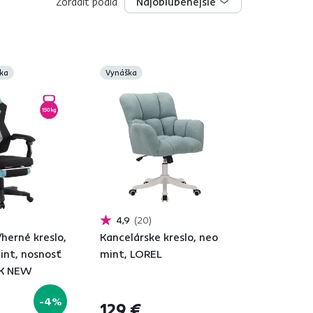
Zoradiť podľa
Najobľúbenejšie
Najobľúbenejšie
ka
Vynáška
4,9
20
herné kreslo,
Kancelárske kreslo, neo
int, nosnosť
mint, LOREL
IK NEW
-4%
129 €