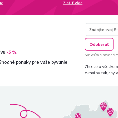
ac
Zistiť viac
Odoberať
ľavu
-5 %
.
Súhlasím s posielaním
ýhodné ponuky pre vaše bývanie.
Chcete o všetkom 
e‑mailov tak, aby 