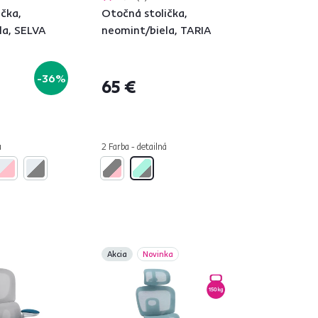
čka,
Otočná stolička,
la, SELVA
neomint/biela, TARIA
-36%
65 €
á
2 Farba - detailná
Akcia
Novinka