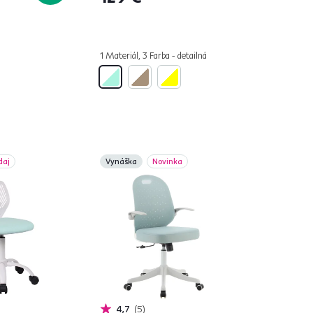
á
1 Materiál, 3 Farba - detailná
daj
Vynáška
Novinka
4,7
5