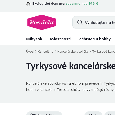
Ekologická doprava
zadarmo nad 199 €
4,7
31 211
overených produktových re
Nábytok
Miestnosti
Záhrada a hobby
Úvod
Kancelária
Kancelárske stoličky
Tyrkysové kanc
Tyrkysové kancelárske
Kancelárske stoličky vo farebnom prevedení Tyrkys
hodín v kancelárii. Tieto stoličky sa vyznačujú rôzny