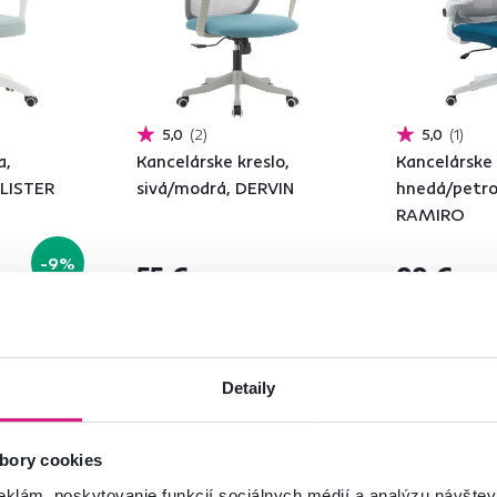
5,0
2
5,0
1
a,
Kancelárske kreslo,
Kancelárske 
 LISTER
sivá/modrá, DERVIN
hnedá/petrol
RAMIRO
-9%
55 €
99 €
2 Farba - detailná
2 Farba - detailn
Detaily
bory cookies
eklám, poskytovanie funkcií sociálnych médií a analýzu návšte