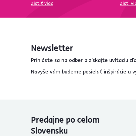
Zistiť viac
Zisti vi
Ergonomické
5
S bedrovou opierkou
3
S podnožkou
2
S opierkou hlavy
1
S opierkami na ruky
12
Newsletter
Prihláste sa na odber a získajte uvítaciu z
Nosnosť (kg)
Navyše vám budeme posielať inšpirácie a v
od
do
Použitie
Predajne po celom
Kancelária
12
Slovensku
Detská izba
11