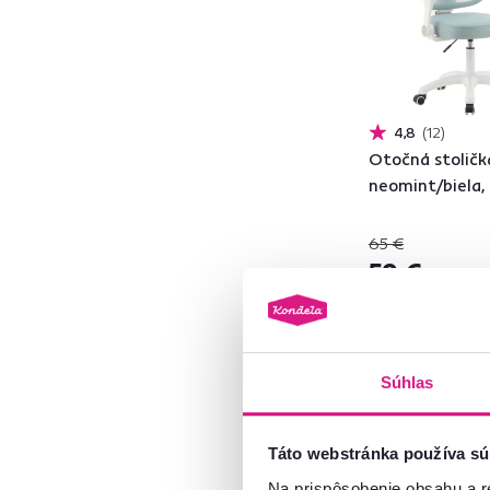
Sieťovina
8
Polyester
1
Látka
8
Kov
4
4,8
12
Otočná stoličk
Model
neomint/biela,
65 €
59 €
DERVIN
1
DEX
1
ERMEN
1
3 Farba - detailná
JORIK
1
Súhlas
LISTER
1
LOREL
1
Táto webstránka používa sú
RAMIRO
1
Na prispôsobenie obsahu a r