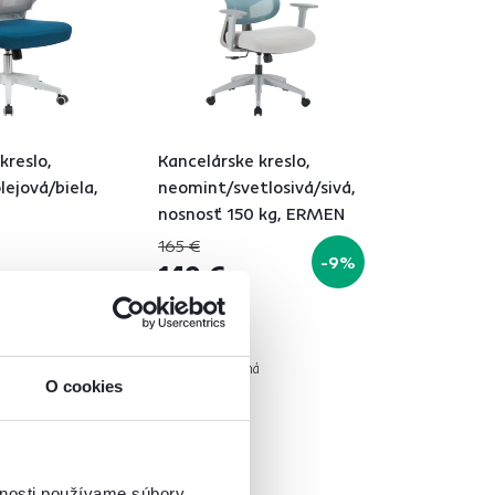
kreslo,
Kancelárske kreslo,
ejová/biela,
neomint/svetlosivá/sivá,
nosnosť 150 kg, ERMEN
165 €
-9%
149 €
á
2 Farba - detailná
O cookies
vnosti používame súbory