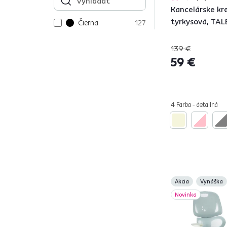
Kancelárske kre
tyrkysová, TA
Čierna
127
Tyrkysová
139 €
Béžová
11
59 €
Strieborná
8
Zelená
25
Biela
77
4 Farba - detailná
Žltá
4
Červená
12
Ružová
25
Modrá
20
Oranžová
5
Sivá
126
Akcia
Vynáška
Hnedá
33
Novinka
Materiál