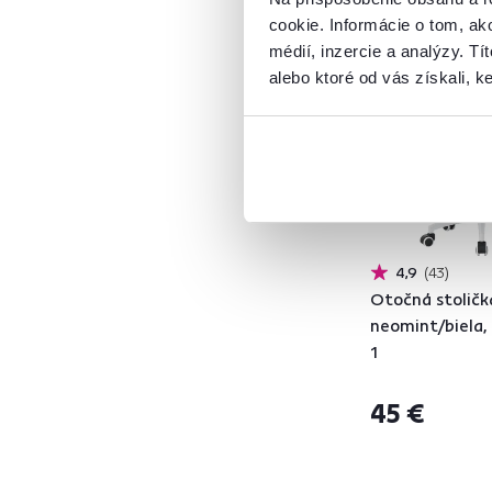
SALOMO
1
cookie. Informácie o tom, ak
SANTY
1
Vynáška
médií, inzercie a analýzy. Tí
SELVA
1
alebo ktoré od vás získali, ke
TALBOT
1
TARIA
1
TRIXI
1
Šírka (cm)
od
do
4,9
43
Otočná stoličk
neomint/biela,
1
45 €
Hĺbka (cm)
od
do