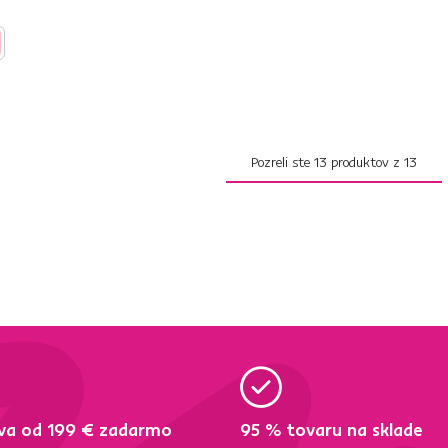
Pozreli ste
13
produktov z
13
va od 199 € zadarmo
95 % tovaru na sklade