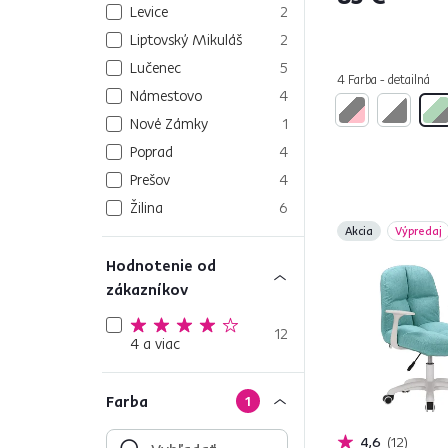
Levice
2
Liptovský Mikuláš
2
Lučenec
5
4 Farba - detailná
Námestovo
4
Nové Zámky
1
Poprad
4
Prešov
4
Žilina
6
Akcia
Výpredaj
Hodnotenie od
zákazníkov
12
4 a viac
Farba
1
4,6
12