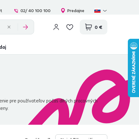
at
02/ 40 100 100
Predajne
0 €
daj
enie pre používateľov počas dlhých pracovných
ceny.