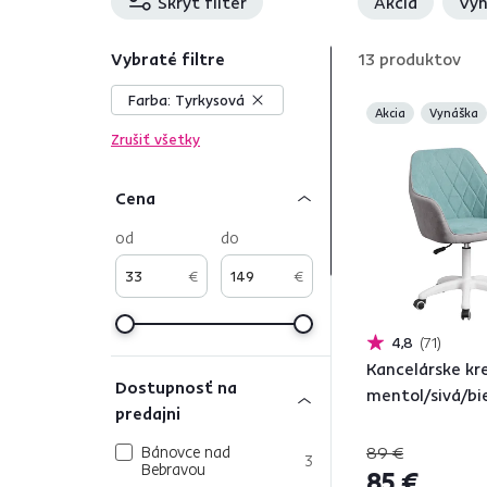
Skryť filter
Akcia
Vyn
Vybraté filtre
13
produktov
Farba:
Tyrkysová
Akcia
Vynáška
Zrušiť všetky
Cena
od
do
€
€
4,8
71
Kancelárske kre
Dostupnosť na
mentol/sivá/bi
predajni
Bánovce nad
89 €
3
Bebravou
85 €