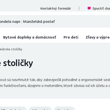
cenzií
Kontaktný formulár
Spustiť ch
Bytové doplnky a domácnosť
Pre deti
Zľavy a výpre
elárske stoličky
 stoličky
ová sú navrhnuté tak, aby zabezpečili pohodlné a ergonomické sed
mi funkčnosťami, dizajnmi a materiálmi, ktoré závisia od ich účelu a 