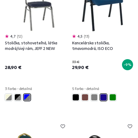
4,7
12
4,5
13
Stolička, stohovateľná, látka
Kancelárska stolička,
modrá/sivý rám, JEFF 2 NEW
tmavomodrá, ISO ECO
33 €
-9%
28,90 €
29,90 €
3 Farba - detailná
5 Farba - detailná