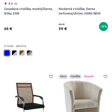
4,6
6
Zasadacia stolička, modrá/čierna,
Moderná stolička, čierna
látka, ESIN
sieťovina/chróm, SARIS NEW
46 €
-15%
65 €
39 €
4 Farba - detailná
Akcia
Vynáška
Novinka