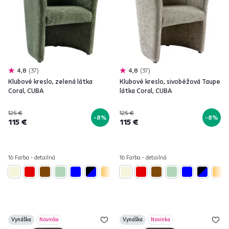
4,8
37
4,8
37
Klubové kreslo, zelená látka
Klubové kreslo, sivobéžová Taupe
Coral, CUBA
látka Coral, CUBA
125 €
125 €
-8%
-8%
115 €
115 €
16 Farba - detailná
16 Farba - detailná
Vynáška
Novinka
Vynáška
Novinka