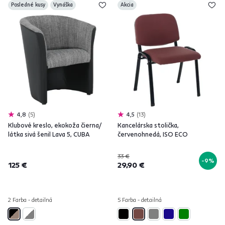
Posledné kusy
Vynáška
Akcia
4,8
5
4,5
13
Klubové kreslo, ekokoža čierna/
Kancelárska stolička,
látka sivá šenil Lava 5, CUBA
červenohnedá, ISO ECO
33 €
-9%
125 €
29,90 €
2 Farba - detailná
5 Farba - detailná