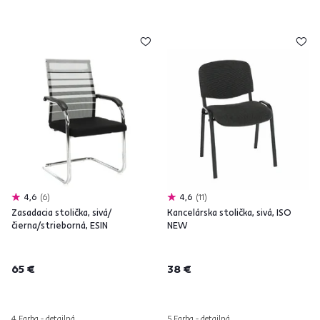
4,6
6
4,6
11
Zasadacia stolička, sivá/
Kancelárska stolička, sivá, ISO
čierna/strieborná, ESIN
NEW
65 €
38 €
4 Farba - detailná
5 Farba - detailná