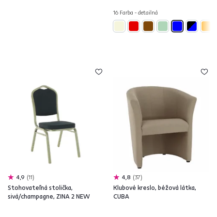
16 Farba - detailná
4,9
11
4,8
37
Stohovateľná stolička,
Klubové kreslo, béžová látka,
sivá/champagne, ZINA 2 NEW
CUBA