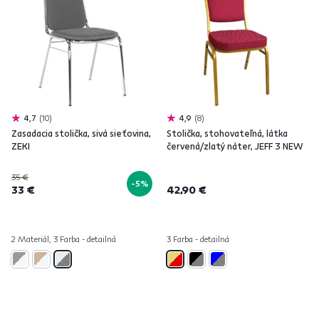
4,7
10
4,9
8
Zasadacia stolička, sivá sieťovina,
Stolička, stohovateľná, látka
ZEKI
červená/zlatý náter, JEFF 3 NEW
35 €
-5%
33 €
42,90 €
2 Materiál, 3 Farba - detailná
3 Farba - detailná