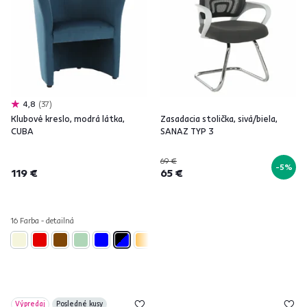
4,8
37
Klubové kreslo, modrá látka,
Zasadacia stolička, sivá/biela,
CUBA
SANAZ TYP 3
69 €
-5%
119 €
65 €
16 Farba - detailná
Výpredaj
Posledné kusy