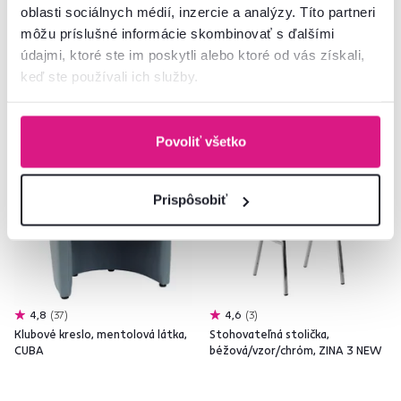
16 Farba - detailná
3 Farba - detailná
oblasti sociálnych médií, inzercie a analýzy. Títo partneri
môžu príslušné informácie skombinovať s ďalšími
údajmi, ktoré ste im poskytli alebo ktoré od vás získali,
keď ste používali ich služby.
Povoliť všetko
Prispôsobiť
4,8
37
4,6
3
Klubové kreslo, mentolová látka,
Stohovateľná stolička,
CUBA
béžová/vzor/chróm, ZINA 3 NEW