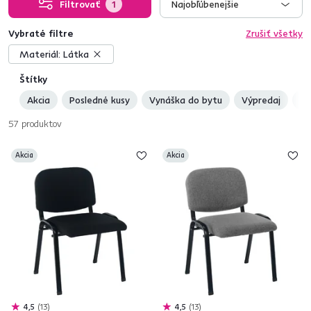
Filtrovať
1
Najobľúbenejšie
Vybraté filtre
Zrušiť všetky
Materiál:
Látka
Štítky
Akcia
Posledné kusy
Vynáška do bytu
Výpredaj
No
57
produktov
Akcia
Akcia
4,5
13
4,5
13