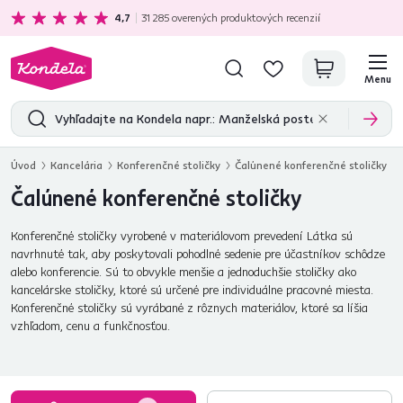
Ekologická doprava
zadarmo nad 199 €
4,7
31 285
overených produktových recenzií
Menu
Úvod
Kancelária
Konferenčné stoličky
Čalúnené konferenčné stoličky
Čalúnené konferenčné stoličky
Konferenčné stoličky vyrobené v materiálovom prevedení Látka sú
navrhnuté tak, aby poskytovali pohodlné sedenie pre účastníkov schôdze
alebo konferencie. Sú to obvykle menšie a jednoduchšie stoličky ako
kancelárske stoličky, ktoré sú určené pre individuálne pracovné miesta.
Konferenčné stoličky sú vyrábané z rôznych materiálov, ktoré sa líšia
vzhľadom, cenu a funkčnosťou.