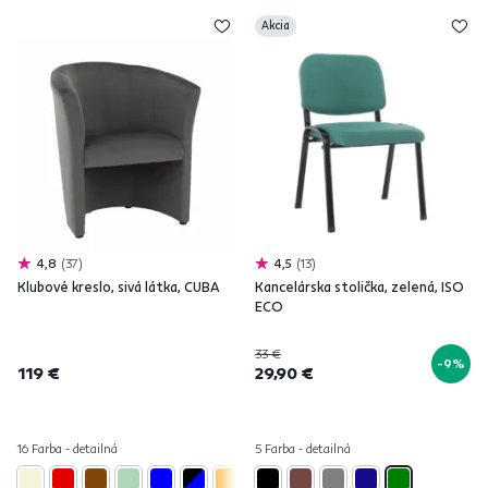
Akcia
4,8
37
4,5
13
Klubové kreslo, sivá látka, CUBA
Kancelárska stolička, zelená, ISO
ECO
33 €
-9%
119 €
29,90 €
16 Farba - detailná
5 Farba - detailná