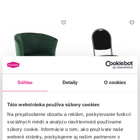
Súhlas
Detaily
O cookies
4,8
37
4,9
8
Klubové kreslo, smaragdová
Stolička, stohovateľná, látka
látka, CUBA
čierna /sivý rám, JEFF 3 NEW
Táto webstránka používa súbory cookies
Na prispôsobenie obsahu a reklám, poskytovanie funkcií
119 €
42,90 €
sociálnych médií a analýzu návštevnosti používame
súbory cookie. Informácie o tom, ako používate naše
webové stránky, poskytujeme aj našim partnerom v