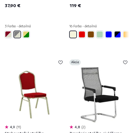
37,90 €
119 €
3 Farba - detailná
16 Farba - detailná
Akcia
4,9
11
4,8
2