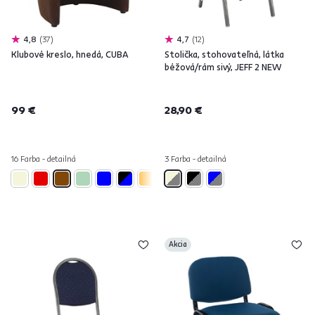
4,8
37
4,7
12
Klubové kreslo, hnedá, CUBA
Stolička, stohovateľná, látka
béžová/rám sivý, JEFF 2 NEW
99 €
28,90 €
16 Farba - detailná
3 Farba - detailná
Akcia