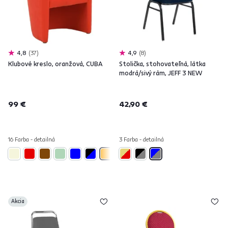
4,8
37
4,9
8
Klubové kreslo, oranžová, CUBA
Stolička, stohovateľná, látka
modrá/sivý rám, JEFF 3 NEW
99 €
42,90 €
16 Farba - detailná
3 Farba - detailná
Akcia