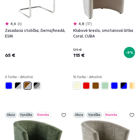
4,6
6
4,8
37
Zasadacia stolička, čierna/hnedá,
Klubové kreslo, smotanová látka
ESIN
Coral, CUBA
125 €
-8%
65 €
115 €
4 Farba - detailná
16 Farba - detailná
Akcia
Vynáška
Novinka
Akcia
Vynáška
Novinka