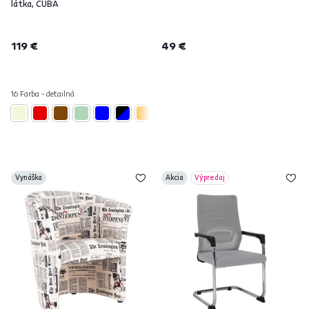
látka, CUBA
119 €
49 €
16 Farba - detailná
Vynáška
Akcia
Výpredaj