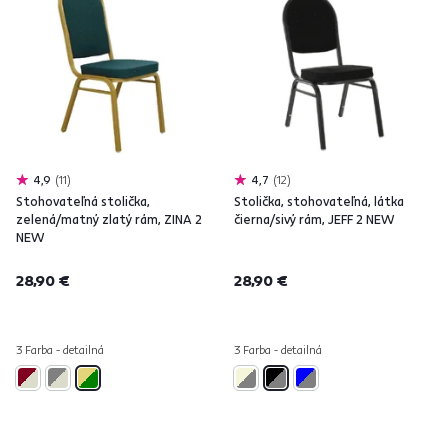
4,9
11
4,7
12
Stohovateľná stolička,
Stolička, stohovateľná, látka
zelená/matný zlatý rám, ZINA 2
čierna/sivý rám, JEFF 2 NEW
NEW
28,90 €
28,90 €
3 Farba - detailná
3 Farba - detailná