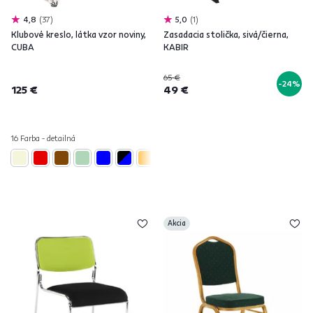
4,8
37
5,0
1
Klubové kreslo, látka vzor noviny,
Zasadacia stolička, sivá/čierna,
CUBA
KABIR
65 €
-24%
125 €
49 €
16 Farba - detailná
Akcia