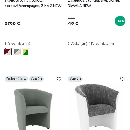
Stohovateľná stolička,
Zasadacia stolička, sivá/čierna,
bordová/champagne, ZINA 2 NEW
RIMALA NEW
59 €
-16%
37,90 €
49 €
3 Farba - detailná
2 Výška (cm), 1 Farba - detailná
Posledné kusy
Vynáška
Vynáška