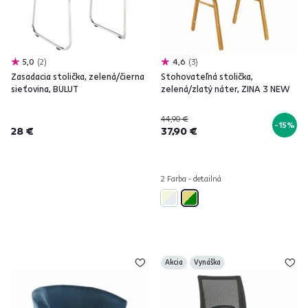
5,0
2
4,6
3
Zasadacia stolička, zelená/čierna
Stohovateľná stolička,
sieťovina, BULUT
zelená/zlatý náter, ZINA 3 NEW
44,90 €
-15%
28 €
37,90 €
2 Farba - detailná
Akcia
Vynáška