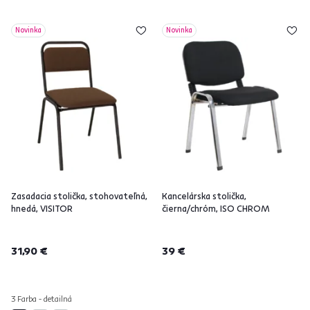
Novinka
Novinka
Zasadacia stolička, stohovateľná,
Kancelárska stolička,
hnedá, VISITOR
čierna/chróm, ISO CHROM
31,90 €
39 €
3 Farba - detailná