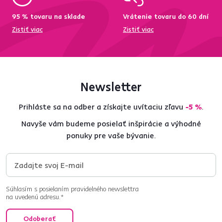
95 % tovaru na sklade
Vrátenie tovaru do 60 dní
Zistiť viac
Zistiť viac
Newsletter
Prihláste sa na odber a získajte uvítaciu zľavu
-5 %
.
Navyše vám budeme posielať inšpirácie a výhodné
ponuky pre vaše bývanie.
Súhlasím s posielaním pravidelného newslettra
na uvedenú adresu.*
Odoberať