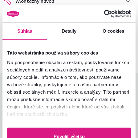
Montážny návod
Nenašli ste požadované informácie?
Súhlas
Detaily
O cookies
Kontaktujte nás a my vám radi poradíme
02/ 40 100 100
Spustiť chat
Táto webstránka používa súbory cookies
Na prispôsobenie obsahu a reklám, poskytovanie funkcií
sociálnych médií a analýzu návštevnosti používame
súbory cookie. Informácie o tom, ako používate naše
webové stránky, poskytujeme aj našim partnerom v
Hodnotenia produktu
oblasti sociálnych médií, inzercie a analýzy. Títo partneri
môžu príslušné informácie skombinovať s ďalšími
Jednoduchosť montáže
4,6
4,6
údajmi, ktoré ste im poskytli alebo ktoré od vás získali,
Kvalita výrobku
4,3
keď ste používali ich služby.
Zodpovedá očakávaniam
4,6
15
recenzií
Zabalenie výrobku
4,7
Pomer hodnoty a ceny
4,6
Povoliť všetko