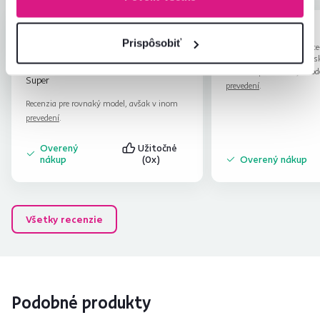
Martin J.
Viktória V.
hviezdičiek
5
M
V
Prispôsobiť
11.12.2023, Bardejov,
7.2.2024, Košice
Slovensko
Mesto, Slovens
Recenzia pre rovnaký mod
Super
prevedení
.
Recenzia pre rovnaký model, avšak v inom
prevedení
.
Overený
Užitočné
nákup
(0x)
Overený nákup
Všetky recenzie
Podobné produkty