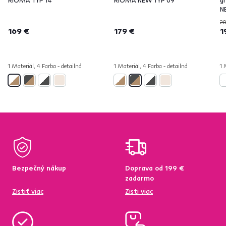
RIOMA TYP 14
RIOMA NEW TYP 09
g
N
20
169 €
179 €
1
1 Materiál, 4 Farba - detailná
1 Materiál, 4 Farba - detailná
1 
Bezpečný nákup
Doprava od 199 €
zadarmo
Zistiť viac
Zisti viac