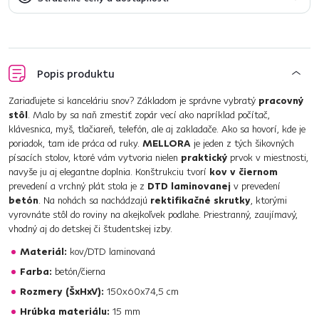
Popis produktu
Zariaďujete si kanceláriu snov? Základom je správne vybratý
pracovný
stôl
. Malo by sa naň zmestiť zopár vecí ako napríklad počítač,
klávesnica, myš, tlačiareň, telefón, ale aj zakladače. Ako sa hovorí, kde je
poriadok, tam ide práca od ruky.
MELLORA
je jeden z tých šikovných
písacích stolov, ktoré vám vytvoria nielen
praktický
prvok v miestnosti,
navyše ju aj elegantne doplnia. Konštrukciu tvorí
kov v čiernom
prevedení a vrchný plát stola je z
DTD laminovanej
v prevedení
betón
. Na nohách sa nachádzajú
rektifikačné skrutky
, ktorými
vyrovnáte stôl do roviny na akejkoľvek podlahe. Priestranný, zaujímavý,
vhodný aj do detskej či študentskej izby.
Materiál:
kov/DTD laminovaná
Farba:
betón/čierna
Rozmery (ŠxHxV):
150x60x74,5 cm
Hrúbka materiálu:
15 mm