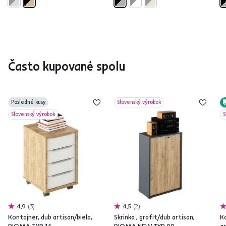
Často kupované spolu
Posledné kusy
Slovenský výrobok
Slovenský výrobok
S
4,9
3
4,5
2
Kontajner, dub artisan/biela,
Skrinka , grafit/dub artisan,
K