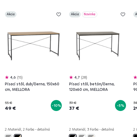
Akcia
Akcia
Novinka
A
4,6
15
4,7
28
Písací stôl, dub/čierna, 150x60
Písací stôl, betón/čierna,
Pí
cm, MELLORA
120x60 cm, MELLORA
9
55 €
39 €
3
-10%
-5%
49 €
37 €
2
2 Materiál, 2 Farba - detailná
2 Materiál, 3 Farba - detailná
2 