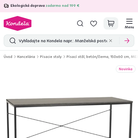
Ekologická doprava
zadarmo nad 199 €
4,7
31 333
overených produktových recenzií
Menu
Úvod
Kancelária
Písacie stoly
Písací stôl, betón/čierna, 150x60 cm, M
Novinka