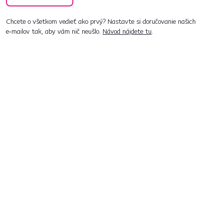
Chcete o všetkom vedieť ako prvý? Nastavte si doručovanie našich
e‑mailov tak, aby vám nič neušlo.
Návod nájdete tu
.
Predajne po celom Slovensku