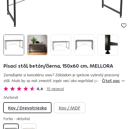
Písací stôl, betón/čierna, 150x60 cm, MELLORA
Zariaďujete si kanceláriu snov? Základom je správne vybratý pracovný
stôl. Malo by sa naň zmestiť zopár vecí ako napríklad počítač,
Čítať viac
klávesnica, myš, tlačiareň, telefón, ale aj zakladače. Ako sa hov...
4,6
15
recenzií
Materiál
Kov / Drevotrieska
Kov / MDF
Farba - detailná