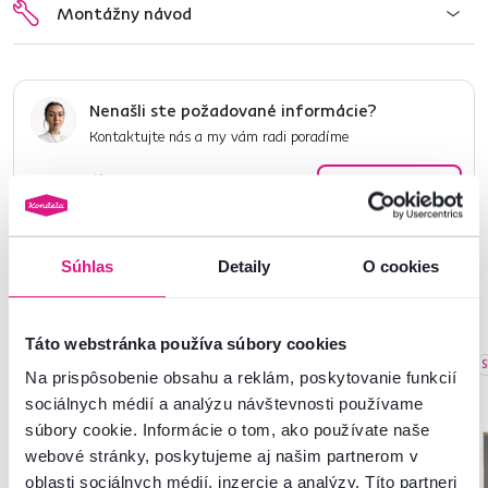
Montážny návod
Nenašli ste požadované informácie?
Kontaktujte nás a my vám radi poradíme
02/ 40 100 100
Spustiť chat
Súhlas
Detaily
O cookies
Podobné produkty
Táto webstránka používa súbory cookies
Slovenský výrobok
Slovenský výrobok
S
Na prispôsobenie obsahu a reklám, poskytovanie funkcií
sociálnych médií a analýzu návštevnosti používame
súbory cookie. Informácie o tom, ako používate naše
webové stránky, poskytujeme aj našim partnerom v
oblasti sociálnych médií, inzercie a analýzy. Títo partneri