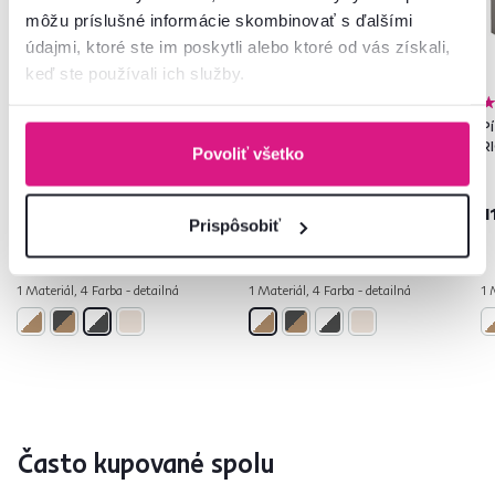
môžu príslušné informácie skombinovať s ďalšími
údajmi, ktoré ste im poskytli alebo ktoré od vás získali,
keď ste používali ich služby.
4,7
13
4,7
13
Písací stôl, grafit/biela,
Písací stôl, dub artisan/biela,
Pí
RIOMA NEW TYP 16
RIOMA TYP 16
R
Povoliť všetko
119 €
119 €
1
Prispôsobiť
1 Materiál, 4 Farba - detailná
1 Materiál, 4 Farba - detailná
1 
Často kupované spolu