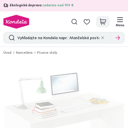
Ekologická doprava
zadarmo nad 199 €
4,7
31 211
overených produktových recenzií
Menu
Úvod
Kancelária
Písacie stoly