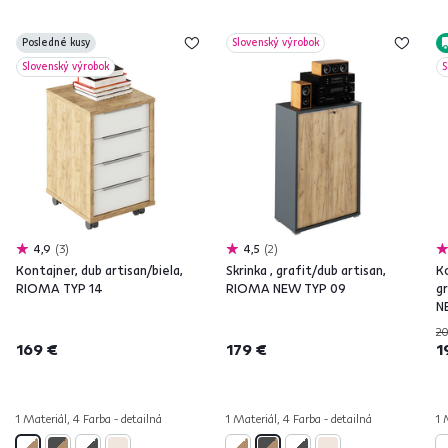
Posledné kusy
Slovenský výrobok
Slovenský výrobok
S
4,9
3
4,5
2
Kontajner, dub artisan/biela,
Skrinka , grafit/dub artisan,
K
RIOMA TYP 14
RIOMA NEW TYP 09
g
N
20
169 €
179 €
1
1 Materiál, 4 Farba - detailná
1 Materiál, 4 Farba - detailná
1 