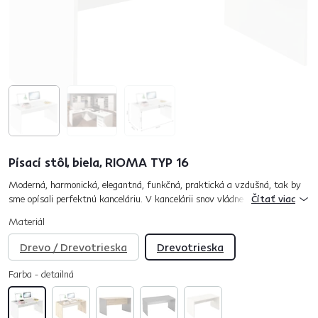
Písací stôl, biela, RIOMA TYP 16
Moderná, harmonická, elegantná, funkčná, praktická a vzdušná, tak by
sme opísali perfektnú kanceláriu. V kancelárii snov vládne atmosféra
Čítať viac
podporujúca tvorivosť a efektivitu. Predstavujeme...
Materiál
Drevo / Drevotrieska
Drevotrieska
Farba - detailná