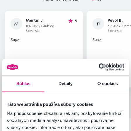
Martin J.
Pavol B.
hviezdičiek
5
M
P
11.12.2023, Bardejov,
6.7.2023, Krom
Slovensko
Slovensko
Super
Super
Overený
Užitočné
Overený
nákup
(0x)
nákup
Súhlas
Detaily
O cookies
Všetky recenzie
Táto webstránka používa súbory cookies
Na prispôsobenie obsahu a reklám, poskytovanie funkcií
sociálnych médií a analýzu návštevnosti používame
súbory cookie. Informácie o tom, ako používate naše