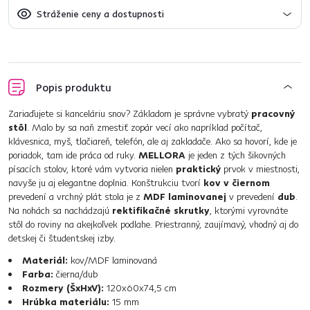
Stráženie ceny a dostupnosti
Popis produktu
Zariaďujete si kanceláriu snov? Základom je správne vybratý
pracovný
stôl
. Malo by sa naň zmestiť zopár vecí ako napríklad počítač,
klávesnica, myš, tlačiareň, telefón, ale aj zakladače. Ako sa hovorí, kde je
poriadok, tam ide práca od ruky.
MELLORA
je jeden z tých šikovných
písacích stolov, ktoré vám vytvoria nielen
praktický
prvok v miestnosti,
navyše ju aj elegantne doplnia. Konštrukciu tvorí
kov v čiernom
prevedení a vrchný plát stola je z
MDF laminovanej
v prevedení
dub
.
Na nohách sa nachádzajú
rektifikačné skrutky
, ktorými vyrovnáte
stôl do roviny na akejkoľvek podlahe. Priestranný, zaujímavý, vhodný aj do
detskej či študentskej izby.
Materiál:
kov/MDF laminovaná
Farba:
čierna/dub
Rozmery (ŠxHxV):
120x60x74,5 cm
Hrúbka materiálu:
15 mm