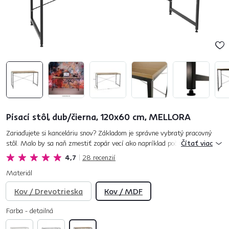
Písací stôl, dub/čierna, 120x60 cm, MELLORA
Zariaďujete si kanceláriu snov? Základom je správne vybratý pracovný
stôl. Malo by sa naň zmestiť zopár vecí ako napríklad počítač,
Čítať viac
klávesnica, myš, tlačiareň, telefón, ale aj zakladače. Ako sa hov...
4,7
28
recenzií
Materiál
Kov / Drevotrieska
Kov / MDF
Farba - detailná