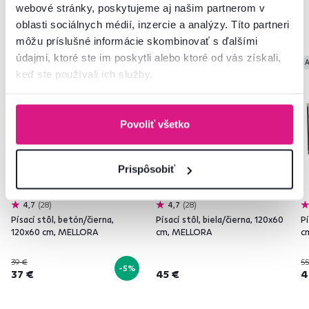
webové stránky, poskytujeme aj našim partnerom v
Podobné produkty
oblasti sociálnych médií, inzercie a analýzy. Títo partneri
môžu príslušné informácie skombinovať s ďalšími
údajmi, ktoré ste im poskytli alebo ktoré od vás získali,
Akcia
Novinka
A
keď ste používali ich služby.
Povoliť všetko
Prispôsobiť
4,7
28
4,7
28
Písací stôl, betón/čierna,
Písací stôl, biela/čierna, 120x60
Pí
120x60 cm, MELLORA
cm, MELLORA
c
39 €
55
-5%
37 €
45 €
4