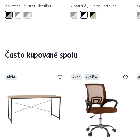
2 Materiál, 3 Farba - detailná
2 Materiál, 3 Farba - detailná
2 
Často kupované spolu
Akcia
Akcia
Vynáška
A