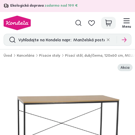
Ekologická doprava
zadarmo nad 199 €
4,7
31 211
overených produktových recenzií
Menu
Úvod
Kancelária
Písacie stoly
Písací stôl, dub/čierna, 120x60 cm, MEL
Akcia