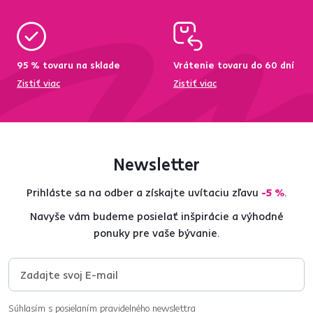
95 % tovaru na sklade
Vrátenie tovaru do 60 dní
Zistiť viac
Zistiť viac
Newsletter
Prihláste sa na odber a získajte uvítaciu zľavu
-5 %
.
Navyše vám budeme posielať inšpirácie a výhodné
ponuky pre vaše bývanie.
Súhlasím s posielaním pravidelného newslettra