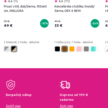
4,6
15
4,6
170
Písací stôl, dub/čierna, 150x60
Kancelárska stolička, hnedá/
PC
cm, MELLORA
čierna, DEX 4 NEW
st
55 €
45 €
55
-10%
-26%
49 €
33 €
4
2 Materiál, 2 Farba - detailná
1 Výška (cm), 7 Farba - detailná
2 
Bezpečný nákup
Doprava od 199 €
zadarmo
Zistiť viac
Zisti viac