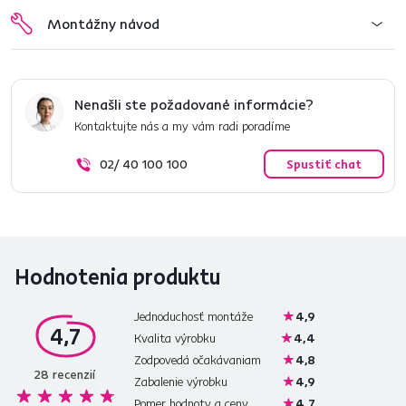
Montážny návod
Nenašli ste požadované informácie?
Kontaktujte nás a my vám radi poradíme
02/ 40 100 100
Spustiť chat
Hodnotenia produktu
Jednoduchosť montáže
4,9
4,7
Kvalita výrobku
4,4
Zodpovedá očakávaniam
4,8
28
recenzií
Zabalenie výrobku
4,9
Pomer hodnoty a ceny
4,7