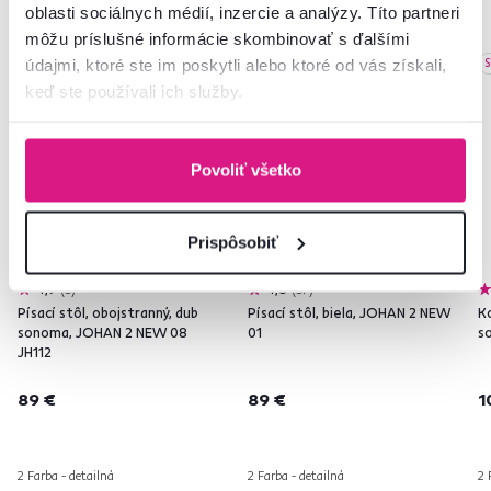
oblasti sociálnych médií, inzercie a analýzy. Títo partneri
môžu príslušné informácie skombinovať s ďalšími
údajmi, ktoré ste im poskytli alebo ktoré od vás získali,
Slovenský výrobok
Slovenský výrobok
S
keď ste používali ich služby.
Produkt roku
Produkt roku
Povoliť všetko
Prispôsobiť
4,9
6
4,8
37
Písací stôl, obojstranný, dub
Písací stôl, biela, JOHAN 2 NEW
K
sonoma, JOHAN 2 NEW 08
01
s
JH112
89 €
89 €
1
2 Farba - detailná
2 Farba - detailná
2 