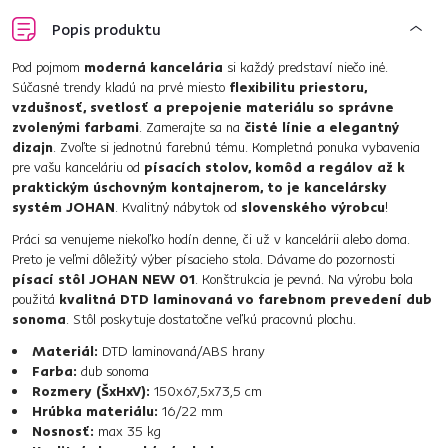
Popis produktu
Pod pojmom
moderná kancelária
si každý predstaví niečo iné.
Súčasné trendy kladú na prvé miesto
flexibilitu priestoru,
vzdušnosť, svetlosť a prepojenie materiálu so správne
zvolenými farbami
. Zamerajte sa na
čisté línie a elegantný
dizajn
. Zvoľte si jednotnú farebnú tému. Kompletná ponuka vybavenia
pre vašu kanceláriu od
písacích stolov, komôd a regálov až k
praktickým úschovným kontajnerom, to je kancelársky
systém JOHAN
. Kvalitný nábytok od
slovenského výrobcu
!
Práci sa venujeme niekoľko hodín denne, či už v kancelárii alebo doma.
Preto je veľmi dôležitý výber písacieho stola. Dávame do pozornosti
písací stôl JOHAN NEW 01
. Konštrukcia je pevná. Na výrobu bola
použitá
kvalitná DTD laminovaná vo farebnom prevedení dub
sonoma
. Stôl poskytuje dostatočne veľkú pracovnú plochu.
Materiál:
DTD laminovaná/ABS hrany
Farba:
dub sonoma
Rozmery (ŠxHxV):
150x67,5x73,5 cm
Hrúbka materiálu:
16/22 mm
Nosnosť:
max 35 kg