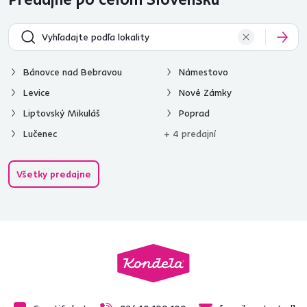
Bánovce nad Bebravou
Námestovo
Levice
Nové Zámky
Liptovský Mikuláš
Poprad
Lučenec
+ 4 predajní
Všetky predajne