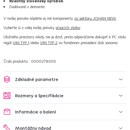
Kvalitný slovenský výrobok
.
Dodávané v demonte
V našej ponuke nájdete aj iné komponenty
zo sektoru JOHAN NEW.
Vyberte si z celej našej ponuky
písacích stolov
.
Úložného priestoru nikdy nie je dosť, preto odporúčame dokúpiť k PC stolu
regál
VIKI TYP 1
alebo
VIKI TYP 2
vo farebnom prevedení dub sonoma.
Číslo produktu : 0000278005
Základné parametre
Rozmery a špecifikácie
Informácie o balení
Montážny návod