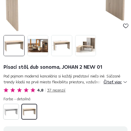
Písací stôl, dub sonoma, JOHAN 2 NEW 01
Pod pojmom moderná kancelária si každý predstaví niečo iné. Súčasné
trendy kladú na prvé miesto flexibilitu priestoru, vzdušnosť, svetlosť a
Čítať viac
prepojenie materiálu so správne zvolenými farbami. Zameraj...
4,8
37
recenzií
Farba - detailná