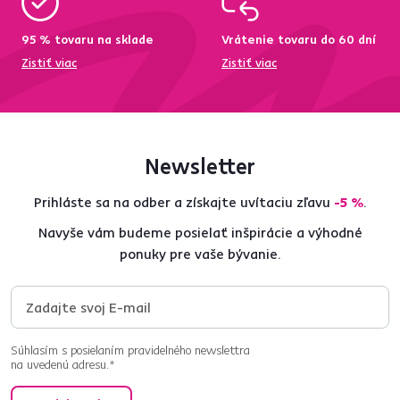
95 % tovaru na sklade
Vrátenie tovaru do 60 dní
Zistiť viac
Zistiť viac
Newsletter
Prihláste sa na odber a získajte uvítaciu zľavu
-5 %
.
Navyše vám budeme posielať inšpirácie a výhodné
ponuky pre vaše bývanie.
Súhlasím s posielaním pravidelného newslettra
na uvedenú adresu.*