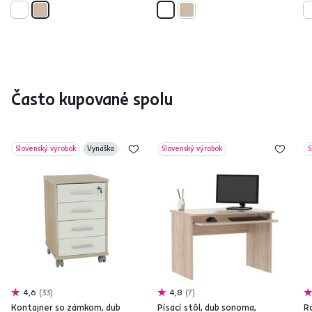
Často kupované spolu
Slovenský výrobok
Vynáška
Slovenský výrobok
S
4,6
33
4,8
7
Kontajner so zámkom, dub
Písací stôl, dub sonoma,
R