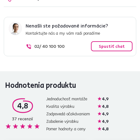
Nenašli ste požadované informácie?
Kontaktujte nás a my vám radi poradíme
02/ 40 100 100
Spustiť chat
Hodnotenia produktu
Jednoduchosť montáže
4,9
4,8
Kvalita výrobku
4,8
Zodpovedá očakávaniam
4,9
37
recenzií
Zabalenie výrobku
4,9
Pomer hodnoty a ceny
4,8