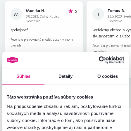
Monika N.
Tomas B.
hviezdičiek
5
M
T
8.8.2023, Dolný Kubín,
25.6.2023, Svede
Slovensko
Slovensko
spokojnosť
Perfektny obchod s vyn
skusenostami a sluzba
Recenzia pre rovnaký model, avšak v inom
prevedení
.
Recenzia pre rovnaký mod
prevedení
.
Overený
Užitočné
Overený
nákup
(0x)
nákup
Súhlas
Detaily
O cookies
Všetky recenzie
Táto webstránka používa súbory cookies
Na prispôsobenie obsahu a reklám, poskytovanie funkcií
sociálnych médií a analýzu návštevnosti používame
súbory cookie. Informácie o tom, ako používate naše
Podobné produkty
webové stránky, poskytujeme aj našim partnerom v