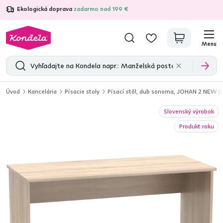
Ekologická doprava
zadarmo nad 199 €
4,7
31 285
overených produktových recenzií
Menu
Úvod
Kancelária
Písacie stoly
Písací stôl, dub sonoma, JOHAN 2 NEW 0
Slovenský výrobok
Produkt roku