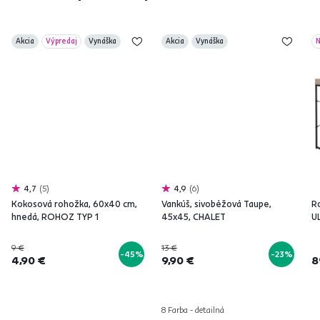
Akcia
Výpredaj
Vynáška
Akcia
Vynáška
N
4,7
5
4,9
6
Kokosová rohožka, 60x40 cm,
Vankúš, sivobéžová Taupe,
Ro
hnedá, ROHOZ TYP 1
45x45, CHALET
U
9 €
13 €
-45%
-23%
4,90 €
9,90 €
8
8 Farba - detailná