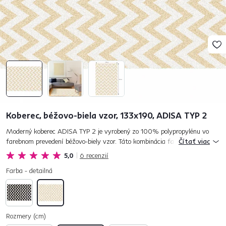
Koberec, béžovo-biela vzor, 133x190, ADISA TYP 2
Moderný koberec ADISA TYP 2 je vyrobený zo 100% polypropylénu vo
farebnom prevedení béžovo-biely vzor. Táto kombinácia farieb okamžite
Čítať viac
pritiahne zrak, a tak sa stane výrazným prvkom vo vašej obývačk...
5,0
6
recenzií
Farba - detailná
Rozmery (cm)