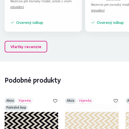
Recenzia pre rovnaký model, avšak v inom
Recenzia pre rovnaký mod
prevedení
.
prevedení
.
Overený nákup
Overený nákup
Všetky recenzie
Podobné produkty
Akcia
Výpredaj
Akcia
Výpredaj
A
Posledné kusy