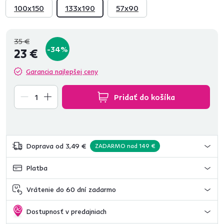
100x150
133x190
57x90
35 €
-34%
23 €
Garancia najlepšej ceny
Pridať do košíka
Doprava od 3,49 €
ZADARMO nad 149 €
Platba
Vrátenie do 60 dní zadarmo
Dostupnosť v predajniach