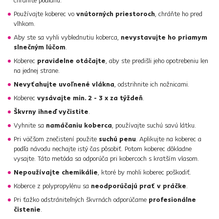
chránite podlahu.
Používajte koberec vo
vnútorných priestoroch
, chráňte ho pred
vlhkom.
Aby ste sa vyhli vyblednutiu koberca,
nevystavujte ho priamym
slnečným lúčom
.
Koberec
pravidelne otáčajte
, aby ste predišli jeho opotrebeniu len
na jednej strane.
Nevyťahujte uvoľnené vlákna
, odstrihnite ich nožnicami.
Koberec
vysávajte min. 2 - 3 x za týždeň
.
Škvrny ihneď vyčistite
.
Vyhnite sa
namáčaniu koberca
, používajte suchú savú látku.
Pri väčšom znečistení použite
suchú penu
. Aplikujte na koberec a
podľa návodu nechajte istý čas pôsobiť. Potom koberec dôkladne
vysajte. Táto metóda sa odporúča pri kobercoch s kratším vlasom.
Nepoužívajte chemikálie
, ktoré by mohli koberec poškodiť.
Koberce z polypropylénu sa
neodporúčajú prať v práčke
.
Pri ťažko odstrániteľných škvrnách odporúčame
profesionálne
čistenie
.