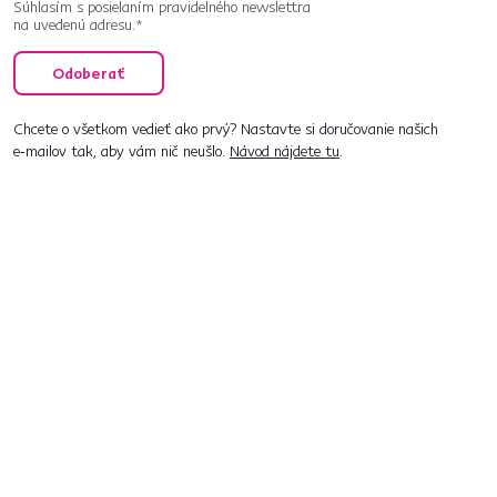
Súhlasím s posielaním pravidelného newslettra
na uvedenú adresu.*
Odoberať
Chcete o všetkom vedieť ako prvý? Nastavte si doručovanie našich
e‑mailov tak, aby vám nič neušlo.
Návod nájdete tu
.