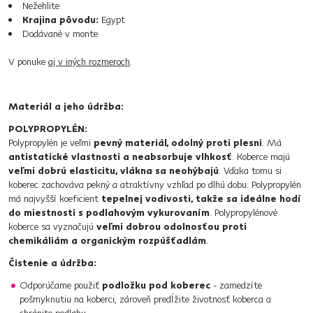
Nežehlite
Krajina pôvodu:
Egypt
Dodávané v monte
V ponuke
aj v iných rozmeroch
.
Materiál a jeho údržba:
POLYPROPYLÉN:
Polypropylén je veľmi
pevný materiál, odolný proti plesni
. Má
antistatické vlastnosti a neabsorbuje vlhkosť
. Koberce majú
veľmi dobrú elasticitu, vlákna sa neohýbajú
. Vďaka tomu si
koberec zachováva pekný a atraktívny vzhľad po dlhú dobu. Polypropylén
má najvyšší koeficient
tepelnej vodivosti, takže sa ideálne hodí
do miestnosti s podlahovým vykurovaním
. Polypropylénové
koberce sa vyznačujú
veľmi dobrou odolnosťou proti
chemikáliám a organickým rozpúšťadlám
.
Čistenie a údržba:
Odporúčame použiť
podložku pod koberec
- zamedzíte
pošmyknutiu na koberci, zároveň predĺžite životnosť koberca a