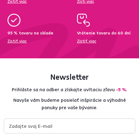
Zistiť viac
Zisti viac
95 % tovaru na sklade
Vrátenie tovaru do 60 dní
Zistiť viac
Zistiť viac
Newsletter
Prihláste sa na odber a získajte uvítaciu zľavu
-5 %
.
Navyše vám budeme posielať inšpirácie a výhodné
ponuky pre vaše bývanie.