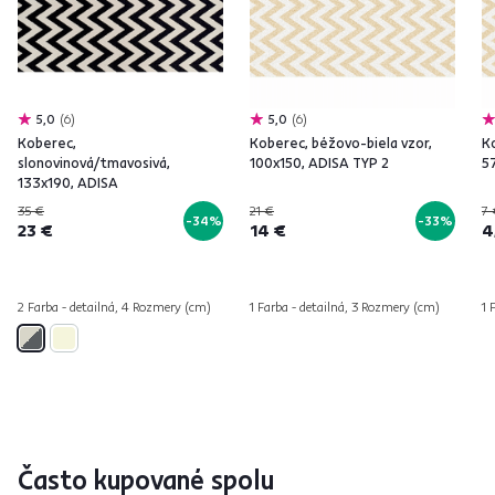
5,0
6
5,0
6
Koberec,
Koberec, béžovo-biela vzor,
K
slonovinová/tmavosivá,
100x150, ADISA TYP 2
5
133x190, ADISA
35 €
21 €
7 
-34%
-33%
23 €
14 €
4
2 Farba - detailná, 4 Rozmery (cm)
1 Farba - detailná, 3 Rozmery (cm)
1 
Často kupované spolu