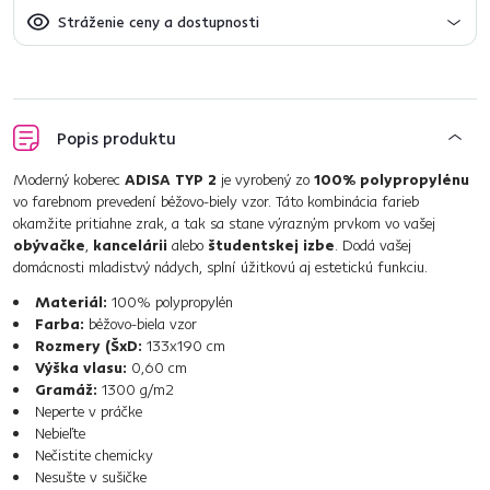
Stráženie ceny a dostupnosti
Popis produktu
Moderný koberec
ADISA TYP 2
je vyrobený zo
100% polypropylénu
vo farebnom prevedení béžovo-biely vzor. Táto kombinácia farieb
okamžite pritiahne zrak, a tak sa stane výrazným prvkom vo vašej
obývačke
,
kancelárii
alebo
študentskej izbe
. Dodá vašej
domácnosti mladistvý nádych, splní úžitkovú aj estetickú funkciu.
Materiál:
100% polypropylén
Farba:
béžovo-biela vzor
Rozmery (ŠxD:
133x190 cm
Výška vlasu:
0,60 cm
Gramáž:
1300 g/m2
Neperte v práčke
Nebieľte
Nečistite chemicky
Nesušte v sušičke