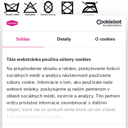
Súhlas
Detaily
O cookies
Číslo produktu : 0000268027
Základné parametre
Táto webstránka používa súbory cookies
Na prispôsobenie obsahu a reklám, poskytovanie funkcií
Rozmery a špecifikácie
sociálnych médií a analýzu návštevnosti používame
súbory cookie. Informácie o tom, ako používate naše
Informácie o balení
webové stránky, poskytujeme aj našim partnerom v
oblasti sociálnych médií, inzercie a analýzy. Títo partneri
môžu príslušné informácie skombinovať s ďalšími
Montážny návod
údajmi, ktoré ste im poskytli alebo ktoré od vás získali,
keď ste používali ich služby.