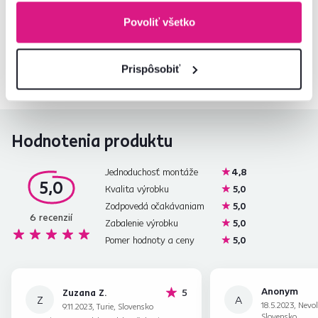
Nenašli ste požadované informácie?
Povoliť všetko
Kontaktujte nás a my vám radi poradíme
02/ 40 100 100
Spustiť chat
Prispôsobiť
Hodnotenia produktu
Jednoduchosť montáže
4,8
5,0
Kvalita výrobku
5,0
Zodpovedá očakávaniam
5,0
6
recenzií
Zabalenie výrobku
5,0
Pomer hodnoty a ceny
5,0
Anonym
hviezdičiek
Zuzana Z.
5
Z
A
18.5.2023, Nevoľ
9.11.2023, Turie, Slovensko
Slovensko