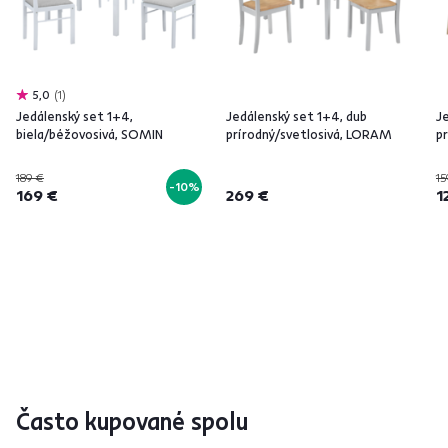
5,0
1
Jedálenský set 1+4,
Jedálenský set 1+4, dub
J
biela/béžovosivá, SOMIN
prírodný/svetlosivá, LORAM
p
189 €
15
-10%
169 €
269 €
1
Často kupované spolu