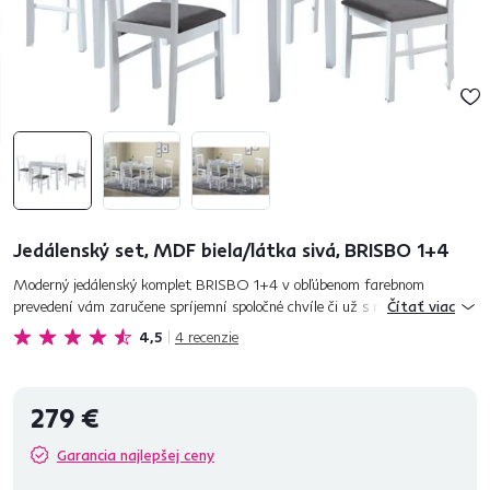
Jedálenský set, MDF biela/látka sivá, BRISBO 1+4
Moderný jedálenský komplet BRISBO 1+4 v obľúbenom farebnom
prevedení vám zaručene spríjemní spoločné chvíle či už s rodinou alebo
Čítať viac
priateľmi. Jedálenský stôl poskytuje dostatok miesta na stolovanie...
4,5
4
recenzie
279 €
Garancia najlepšej ceny