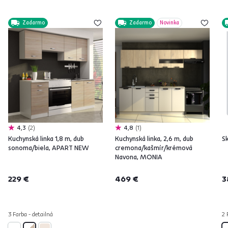
Zadarmo
Zadarmo
Novinka
4,3
2
4,8
1
Kuchynská linka 1,8 m, dub
Kuchynská linka, 2,6 m, dub
Sk
sonoma/biela, APART NEW
cremona/kašmír/krémová
Navona, MONIA
229 €
469 €
3
3 Farba - detailná
2 