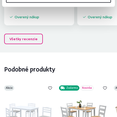
Overený nákup
Overený nákup
Všetky recenzie
Podobné produkty
Akcia
Zadarmo
Novinka
A