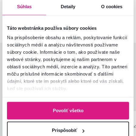
Kontaktujte nás a my vám radi poradíme
Súhlas
Detaily
O cookies
02/ 40 100 100
Spustiť chat
Táto webstránka používa súbory cookies
Na prispôsobenie obsahu a reklám, poskytovanie funkcií
sociálnych médií a analýzu návštevnosti používame
súbory cookie. Informácie o tom, ako používate naše
Hodnotenia produktu
webové stránky, poskytujeme aj našim partnerom v
oblasti sociálnych médií, inzercie a analýzy. Títo partneri
Jednoduchosť montáže
4,8
môžu príslušné informácie skombinovať s ďalšími
4,5
Kvalita výrobku
4,3
údajmi, ktoré ste im poskytli alebo ktoré od vás získali,
Zodpovedá očakávaniam
4,5
keď ste používali ich služby.
4
recenzie
Zabalenie výrobku
4,8
Pomer hodnoty a ceny
4,3
Povoliť všetko
Katarína Ď.
Kristína K.
hviezdičiek
5
K
K
12.10.2023, Sliač,
24.5.2023, Župč
Prispôsobiť
Slovensko
Slovensko