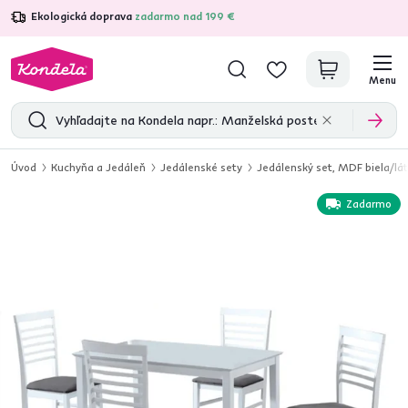
Ekologická doprava
zadarmo nad 199 €
4,7
31 375
overených produktových recenzií
Menu
Úvod
Kuchyňa a Jedáleň
Jedálenské sety
Jedálenský set, MDF biela/lá
Zadarmo