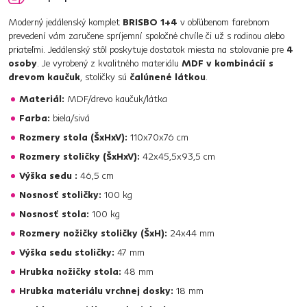
Moderný jedálenský komplet
BRISBO 1+4
v obľúbenom farebnom
prevedení vám zaručene spríjemní spoločné chvíle či už s rodinou alebo
priateľmi. Jedálenský stôl poskytuje dostatok miesta na stolovanie pre
4
osoby
. Je vyrobený z kvalitného materiálu
MDF v kombinácií s
drevom kaučuk
, stoličky sú
čalúnené látkou
.
Materiál:
MDF/drevo kaučuk/látka
Farba:
biela/sivá
Rozmery stola (ŠxHxV):
110x70x76 cm
Rozmery stoličky (ŠxHxV):
42x45,5x93,5 cm
Výška sedu :
46,5 cm
Nosnosť stoličky:
100 kg
Nosnosť stola:
100 kg
Rozmery nožičky stoličky (ŠxH):
24x44 mm
Výška sedu stoličky:
47 mm
Hrubka nožičky stola:
48 mm
Hrubka materiálu vrchnej dosky:
18 mm