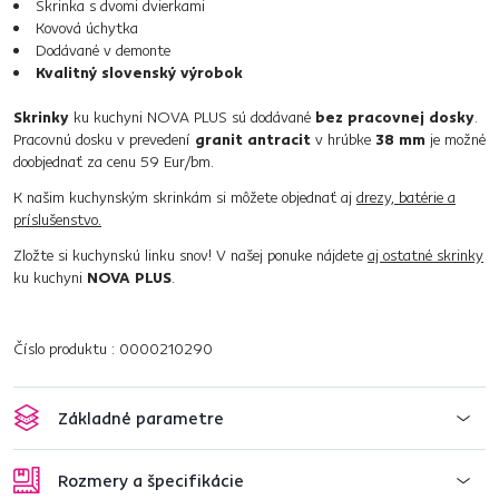
Skrinka s dvomi dvierkami
Kovová úchytka
Dodávané v demonte
Kvalitný slovenský výrobok
Skrinky
ku kuchyni NOVA PLUS sú dodávané
bez pracovnej dosky
.
Pracovnú dosku v prevedení
granit antracit
v hrúbke
38 mm
je možné
doobjednať za cenu 59 Eur/bm.
K našim kuchynským skrinkám si môžete objednať aj
drezy, batérie a
príslušenstvo.
Zložte si kuchynskú linku snov! V našej ponuke nájdete
aj ostatné skrinky
ku kuchyni
NOVA PLUS
.
Číslo produktu : 0000210290
Základné parametre
Rozmery a špecifikácie