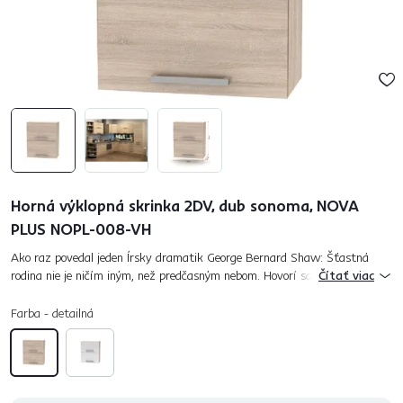
Horná výklopná skrinka 2DV, dub sonoma, NOVA
PLUS NOPL-008-VH
Ako raz povedal jeden Írsky dramatik George Bernard Shaw: Šťastná
rodina nie je ničím iným, než predčasným nebom. Hovorí sa, že láska ide
Čítať viac
cez žalúdok. Chýba vám však miesto, kde môžete kúzliť a ro...
Farba - detailná