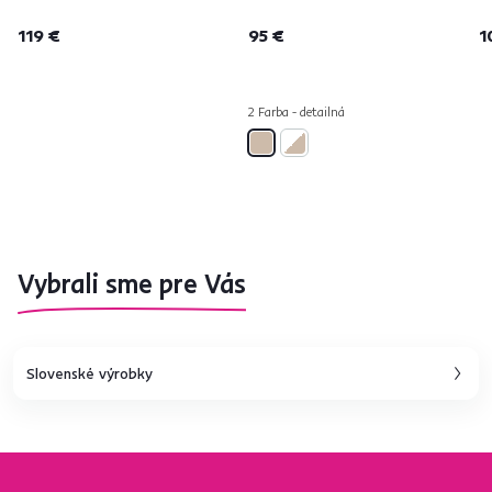
119 €
95 €
1
2 Farba - detailná
Vybrali sme pre Vás
Slovenské výrobky