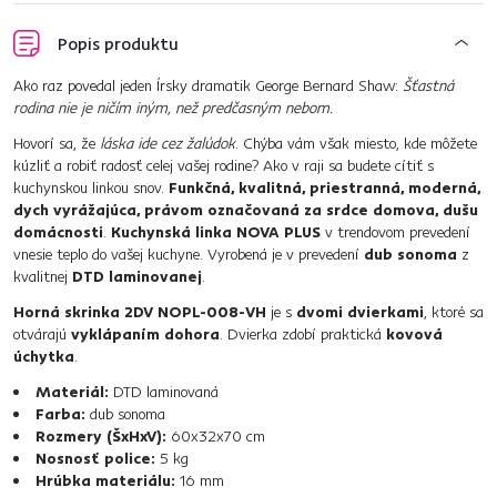
Popis produktu
Ako raz povedal jeden Írsky dramatik George Bernard Shaw:
Šťastná
rodina nie je ničím iným, než predčasným nebom.
Hovorí sa, že
láska ide cez žalúdok
. Chýba vám však miesto, kde môžete
kúzliť a robiť radosť celej vašej rodine? Ako v raji sa budete cítiť s
kuchynskou linkou snov.
Funkčná, kvalitná, priestranná, moderná,
dych vyrážajúca, právom označovaná za srdce domova, dušu
domácnosti
.
Kuchynská linka NOVA PLUS
v trendovom prevedení
vnesie teplo do vašej kuchyne. Vyrobená je v prevedení
dub sonoma
z
kvalitnej
DTD laminovanej
.
Horná skrinka 2DV NOPL-008-VH
je s
dvomi dvierkami
, ktoré sa
otvárajú
vyklápaním dohora
. Dvierka zdobí praktická
kovová
úchytka
.
Materiál:
DTD laminovaná
Farba:
dub sonoma
Rozmery (ŠxHxV):
60x32x70 cm
Nosnosť police:
5 kg
Hrúbka materiálu:
16 mm