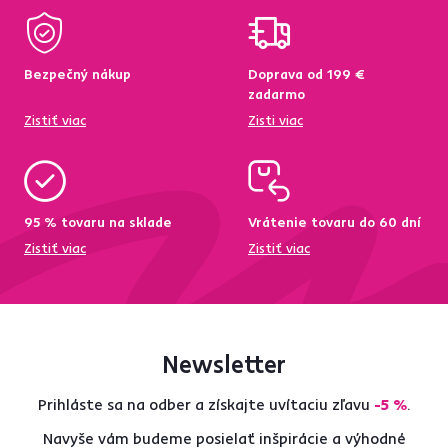
Bezpečný nákup
Doprava od 199 €
zadarmo
Zistiť viac
Zisti viac
95 % tovaru na sklade
Vrátenie tovaru do 60 dní
Zistiť viac
Zistiť viac
Newsletter
Prihláste sa na odber a získajte uvítaciu zľavu
-5 %
.
Navyše vám budeme posielať inšpirácie a výhodné