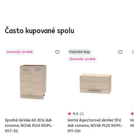
Často kupované spolu
Slovenský výrobok
Posledné kusy
S
Slovenský výrobok
4,6
2
Spodná skrinka 60 2DV, dub
Horná digestorová skrinka 1DV,
H
sonoma, NOVA PLUS NOPL-
dub sonoma, NOVA PLUS NOPL-
N
057-0S
011-OH