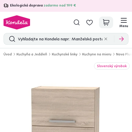
Ekologická doprava
zadarmo nad 199 €
4,7
31 285
overených produktových recenzií
Menu
Úvod
Kuchyňa a Jedáleň
Kuchynské linky
Kuchyne na mieru
Nova Plu
Slovenský výrobok