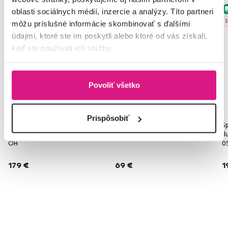
Posledné kusy
Slovenský výrobok
oblasti sociálnych médií, inzercie a analýzy. Títo partneri
Slovenský výrobok
S
môžu príslušné informácie skombinovať s ďalšími
údajmi, ktoré ste im poskytli alebo ktoré od vás získali,
keď ste používali ich služby.
Povoliť všetko
5,0
2
Prispôsobiť
Horná výklopná skrinka 2DV, dub
Horná skrinka, dub sonoma,
Spo
sonoma, NOVA PLUS NOPL-015-
NOVA PLUS NOPL-005-OH
d
OH
0
179 €
69 €
1