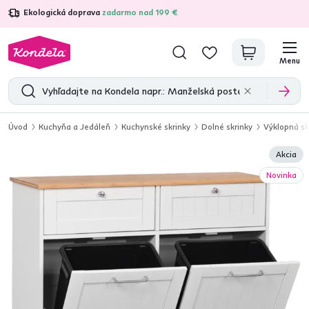
Ekologická doprava
zadarmo nad 199 €
4,7
31 285
overených produktových recenzií
Menu
Úvod
Kuchyňa a Jedáleň
Kuchynské skrinky
Dolné skrinky
Výklopná s
Akcia
Novinka