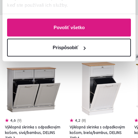
keď ste používali ich služby.
Povoliť všetko
Podobné produkty
Prispôsobiť
Novinka
Novinka
A
4,6
9
4,2
8
Výklopná skrinka s odpadkovým
Výklopná skrinka s odpadkovým
V
košom, sivá/bambus, DELINS
košom, biela/bambus, DELINS
k