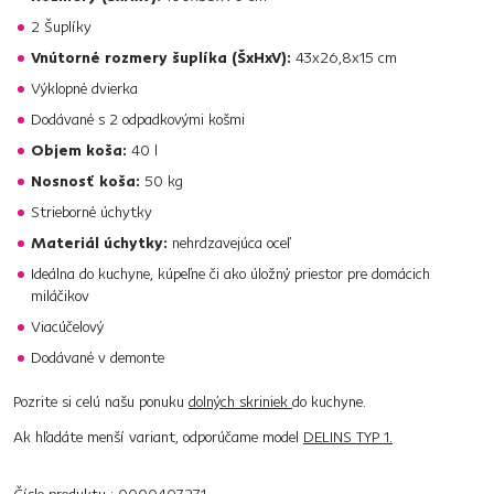
2 Šuplíky
Vnútorné rozmery šuplíka (ŠxHxV):
43x26,8x15 cm
Výklopné dvierka
Dodávané s 2 odpadkovými košmi
Objem koša:
40 l
Nosnosť koša:
50 kg
Strieborné úchytky
Materiál úchytky:
nehrdzavejúca oceľ
Ideálna do kuchyne, kúpeľne či ako úložný priestor pre domácich
miláčikov
Viacúčelový
Dodávané v demonte
Pozrite si celú našu ponuku
dolných skriniek
do kuchyne.
Ak hľadáte menší variant, odporúčame model
DELINS TYP 1.