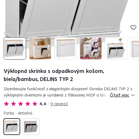
Výklopná skrinka s odpadkovým košom,
biela/bambus, DELINS TYP 2
Skombinujte funkčnosť s elegantným dizajnom! Skrinka DELINS TYP 2 s
výklopnými dvierkami je vyrobená z fóliovanej MDF a lakovaného
Čítať viac
bambusu, čo jej dáva moderný a praktický vzhľad. Vo vnútri sa nach...
4,6
9
recenzií
Farba - detailná