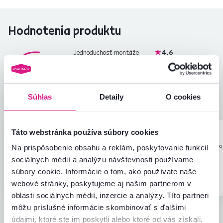
Hodnotenia produktu
Jednoduchosť montáže
4,6
4,6
Kvalita výrobku
4,3
Zodpovedá očakávaniam
4,8
9
recenzií
Zabalenie výrobku
4,9
Súhlas
Detaily
O cookies
Pomer hodnoty a ceny
4,7
Táto webstránka používa súbory cookies
Matej D.
Róbert B.
hviezdičiek
5
M
R
29.5.2026, BANSKA
6.8.2026, Hurb
Na prispôsobenie obsahu a reklám, poskytovanie funkcií
STIAVNICA, Slovensko
Slovensko
sociálnych médií a analýzu návštevnosti používame
súbory cookie. Informácie o tom, ako používate naše
Overený nákup
Overený nákup
webové stránky, poskytujeme aj našim partnerom v
oblasti sociálnych médií, inzercie a analýzy. Títo partneri
môžu príslušné informácie skombinovať s ďalšími
údajmi, ktoré ste im poskytli alebo ktoré od vás získali,
Všetky recenzie