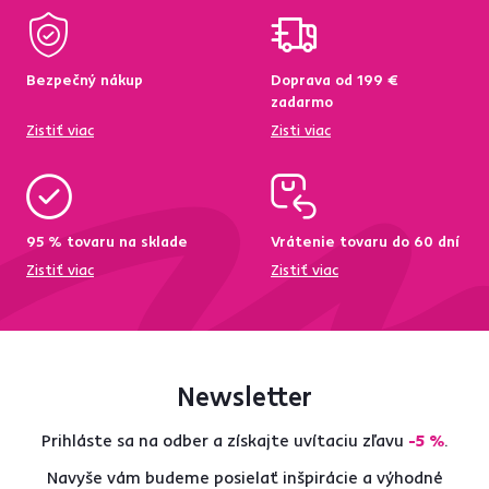
Bezpečný nákup
Doprava od 199 €
zadarmo
Zistiť viac
Zisti viac
95 % tovaru na sklade
Vrátenie tovaru do 60 dní
Zistiť viac
Zistiť viac
Newsletter
Prihláste sa na odber a získajte uvítaciu zľavu
-5 %
.
Navyše vám budeme posielať inšpirácie a výhodné