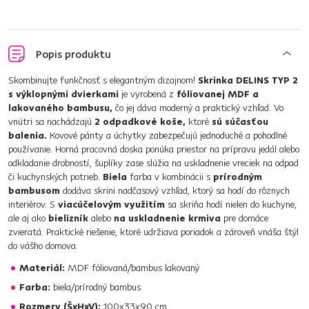
Popis produktu
Skombinujte funkčnosť s elegantným dizajnom!
Skrinka DELINS TYP 2
s výklopnými dvierkami
je vyrobená z
fóliovanej MDF a
lakovaného bambusu,
čo jej dáva moderný a praktický vzhľad. Vo
vnútri sa nachádzajú
2 odpadkové koše,
ktoré
sú súčasťou
balenia.
Kovové pánty a úchytky zabezpečujú jednoduché a pohodlné
používanie. Horná pracovná doska ponúka priestor na prípravu jedál alebo
odkladanie drobností, šuplíky zase slúžia na uskladnenie vreciek na odpad
či kuchynských potrieb.
Biela
farba v kombinácii s
prírodným
bambusom
dodáva skrini nadčasový vzhľad, ktorý sa hodí do rôznych
interiérov. S
viacúčelovým využitím
sa skriňa hodí nielen do kuchyne,
ale aj ako
bielizník
alebo
na uskladnenie krmiva
pre domáce
zvieratá. Praktické riešenie, ktoré udržiava poriadok a zároveň vnáša štýl
do vášho domova.
Materiál:
MDF fóliovaná/bambus lakovaný
Farba:
biela/prírodný bambus
Rozmery (ŠxHxV):
100x33x90 cm