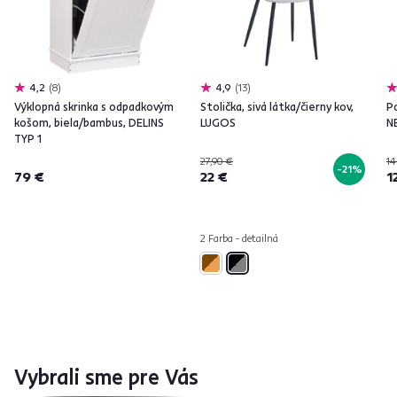
4,2
8
4,9
13
Výklopná skrinka s odpadkovým
Stolička, sivá látka/čierny kov,
Po
košom, biela/bambus, DELINS
LUGOS
N
TYP 1
27,90 €
14
-21%
79 €
22 €
1
2 Farba - detailná
Vybrali sme pre Vás