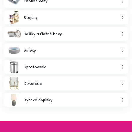
Osobné váhy
Stojany
Košíky a úložné boxy
Vírivky
Upratovanie
Dekorácie
Bytové doplnky