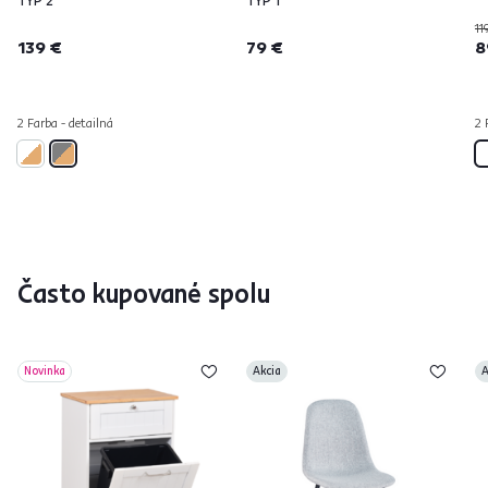
TYP 2
TYP 1
11
139 €
79 €
8
2 Farba - detailná
2 
Často kupované spolu
Novinka
Akcia
A