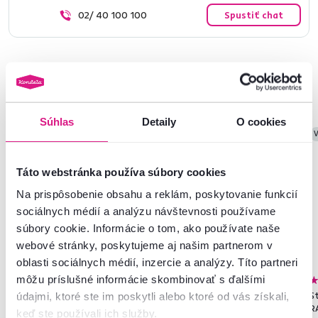
02/ 40 100 100
Spustiť chat
Podobné produkty
Súhlas
Detaily
O cookies
Vynáška
Vynáška
V
Táto webstránka používa súbory cookies
Na prispôsobenie obsahu a reklám, poskytovanie funkcií
sociálnych médií a analýzu návštevnosti používame
súbory cookie. Informácie o tom, ako používate naše
webové stránky, poskytujeme aj našim partnerom v
oblasti sociálnych médií, inzercie a analýzy. Títo partneri
môžu príslušné informácie skombinovať s ďalšími
4,2
23
4,2
23
Stohovateľná stolička, biela,
Stohovateľná stolička, béžová,
St
údajmi, ktoré ste im poskytli alebo ktoré od vás získali,
RADANA NEW
RADANA NEW
R
keď ste používali ich služby.