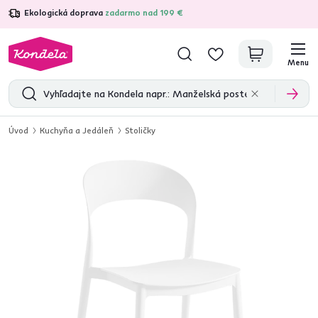
Ekologická doprava
zadarmo nad 199 €
4,7
31 375
overených produktových recenzií
Menu
Úvod
Kuchyňa a Jedáleň
Stoličky