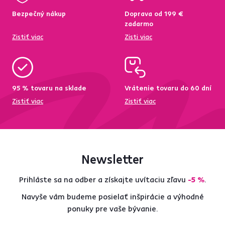
Bezpečný nákup
Doprava od 199 €
zadarmo
Zistiť viac
Zisti viac
95 % tovaru na sklade
Vrátenie tovaru do 60 dní
Zistiť viac
Zistiť viac
Newsletter
Prihláste sa na odber a získajte uvítaciu zľavu
-5 %
.
Navyše vám budeme posielať inšpirácie a výhodné
ponuky pre vaše bývanie.