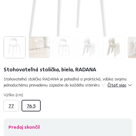
Stohovateľná stolička, biela, RADANA
Stohovateľná stolička RADANA je pohodlná a praktická, vďaka svojmu
jednoduchému prevedeniu zapadne do každého interiéru. Vyrobená je z
Čítať viac
plastu v bielej farbe. Charakteristická je svojou funkciou st...
Výška (cm)
77
76.5
Predaj skončil