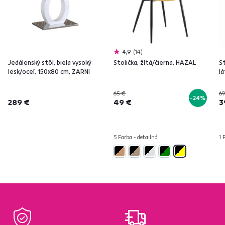
4,9
14
Jedálenský stôl, biela vysoký
Stolička, žltá/čierna, HAZAL
St
lesk/oceľ, 150x80 cm, ZARNI
l
65 €
69
-24%
289 €
49 €
3
5 Farba - detailná
1 