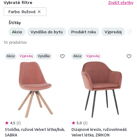
Vybraté filtre
Zrušiť všetky
Farba:
Ružová
Štítky
Akcia
Vynáška do bytu
Produkt roku
Výpredaj
Nov
16
produktov
Akcia
Výpredaj
Vynáška
Akcia
Výpredaj
4,5
2
5,0
2
Stolička, ružová Velvet látka/buk,
Dizajnové kreslo, ružovohnedá
SABRA
Velvet látka, ZIRKON