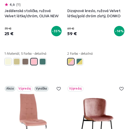
4,6
11
Jedálenská stolička, ružová
Dizajnové kreslo, ružová Velvet
Velvet látka/chróm, OLIVA NEW
látka/gold chróm zlatý, DONKO
39 €
69 €
-35%
-14%
25 €
59 €
1 Materiál, 5 Farba - detailná
2 Farba - detailná
Akcia
Výpredaj
Vynáška
Výpredaj