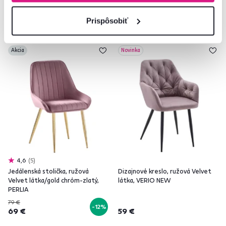
Prispôsobiť
Akcia
Novinka
4,6
5
Jedálenská stolička, ružová
Dizajnové kreslo, ružová Velvet
Velvet látka/gold chróm-zlatý,
látka, VERIO NEW
PERLIA
79 €
-12%
69 €
59 €