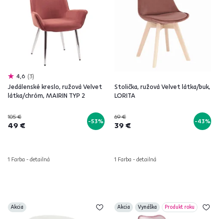
4,6
3
Jedálenské kreslo, ružová Velvet
Stolička, ružová Velvet látka/buk,
látka/chróm, MAIRIN TYP 2
LORITA
105 €
69 €
-53%
-43%
49 €
39 €
1 Farba - detailná
1 Farba - detailná
Akcia
Akcia
Vynáška
Produkt roku