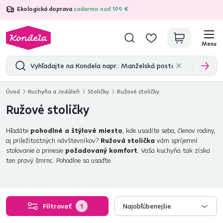
Ekologická doprava
zadarmo nad 199 €
4,7
31 285
overených produktových recenzií
Menu
Úvod
Kuchyňa a Jedáleň
Stoličky
Ružové stoličky
Ružové stoličky
Hľadáte
pohodlné a štýlové miesto
, kde usadíte seba, členov rodiny,
aj príležitostných návštevníkov?
Ružová stolička
vám spríjemní
stolovanie a prinesie
požadovaný komfort
. Vaša kuchyňa tak získa
ten pravý šmrnc. Pohodlne sa usaďte.
Filtrovať
1
Najobľúbenejšie