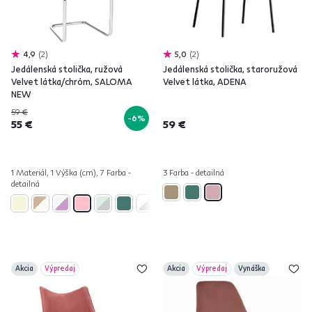
4,9
2
5,0
2
Jedálenská stolička, ružová
Jedálenská stolička, staroružová
Velvet látka/chróm, SALOMA
Velvet látka, ADENA
NEW
59 €
-6%
55 €
59 €
1 Materiál, 1 Výška (cm), 7 Farba -
3 Farba - detailná
detailná
Akcia
Výpredaj
Akcia
Výpredaj
Vynáška