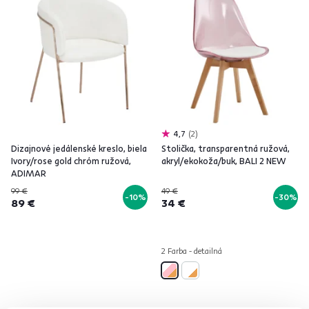
4,7
2
Dizajnové jedálenské kreslo, biela
Stolička, transparentná ružová,
Ivory/rose gold chróm ružová,
akryl/ekokoža/buk, BALI 2 NEW
ADIMAR
99 €
49 €
-10%
-30%
89 €
34 €
2 Farba - detailná