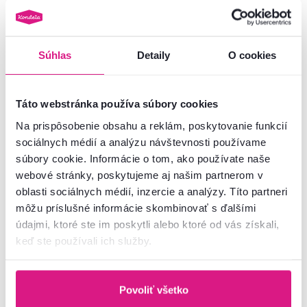
Vynáška
Vynáška
Súhlas
Detaily
O cookies
Táto webstránka používa súbory cookies
Na prispôsobenie obsahu a reklám, poskytovanie funkcií
sociálnych médií a analýzu návštevnosti používame
súbory cookie. Informácie o tom, ako používate naše
webové stránky, poskytujeme aj našim partnerom v
5,0
1
Stohovateľná stolička, ružová,
Dizajnové kreslo, ružová Velvet
oblasti sociálnych médií, inzercie a analýzy. Títo partneri
SAVITA
látka/gold chróm-zlatý, ADLAM
môžu príslušné informácie skombinovať s ďalšími
NEW
údajmi, ktoré ste im poskytli alebo ktoré od vás získali,
keď ste používali ich služby.
29,90 €
99 €
Povoliť všetko
6 Farba - detailná
2 Farba - detailná