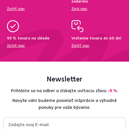
zadarmo
Zistiť viac
Zisti viac
95 % tovaru na sklade
Vrátenie tovaru do 60 dní
Zistiť viac
Zistiť viac
Newsletter
Prihláste sa na odber a získajte uvítaciu zľavu
-5 %
.
Navyše vám budeme posielať inšpirácie a výhodné
ponuky pre vaše bývanie.