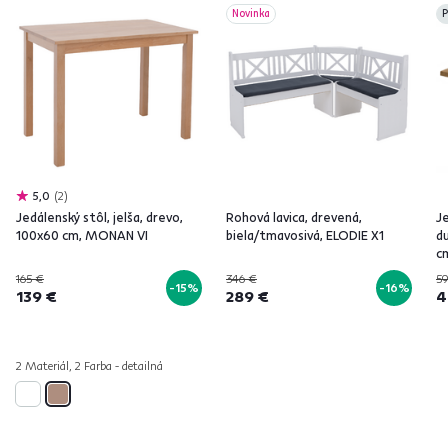
Novinka
P
5,0
2
Jedálenský stôl, jelša, drevo,
Rohová lavica, drevená,
J
100x60 cm, MONAN VI
biela/tmavosivá, ELODIE X1
d
c
165 €
346 €
59
-15%
-16%
139 €
289 €
4
2 Materiál, 2 Farba - detailná