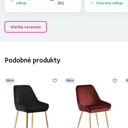
nákup
(1x)
Overený nákup
Všetky recenzie
Podobné produkty
Akcia
Akcia
A