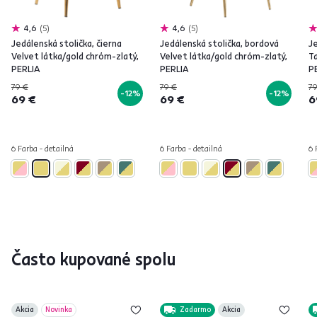
4,6
5
4,6
5
Jedálenská stolička, čierna
Jedálenská stolička, bordová
Je
Velvet látka/gold chróm-zlatý,
Velvet látka/gold chróm-zlatý,
T
PERLIA
PERLIA
P
79 €
79 €
79
-12%
-12%
69 €
69 €
6
6 Farba - detailná
6 Farba - detailná
6 
Často kupované spolu
Akcia
Novinka
Zadarmo
Akcia