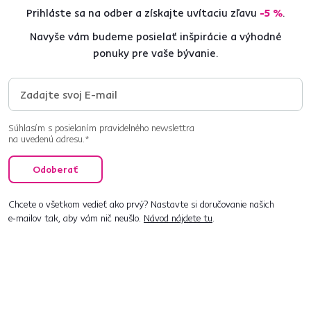
Prihláste sa na odber a získajte uvítaciu zľavu
-5 %
.
Navyše vám budeme posielať inšpirácie a výhodné
ponuky pre vaše bývanie.
Súhlasím s posielaním pravidelného newslettra
na uvedenú adresu.*
Odoberať
Chcete o všetkom vedieť ako prvý? Nastavte si doručovanie našich
e‑mailov tak, aby vám nič neušlo.
Návod nájdete tu
.