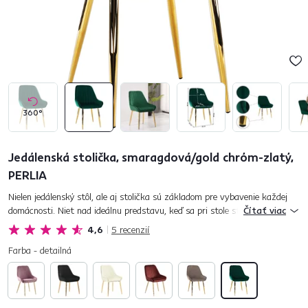
360°
Jedálenská stolička, smaragdová/gold chróm-zlatý,
PERLIA
Nielen jedálenský stôl, ale aj stolička sú základom pre vybavenie každej
domácnosti. Niet nad ideálnu predstavu, keď sa pri stole stretne takmer
Čítať viac
celá rodina. Komfortné posedenie a pohostenie doká...
4,6
5
recenzií
Farba - detailná