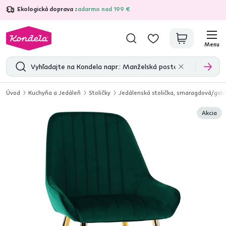
Ekologická doprava
zadarmo nad 199 €
4,7
31 211
overených produktových recenzií
Menu
Úvod
Kuchyňa a Jedáleň
Stoličky
Jedálenská stolička, smaragdová/gold
Akcia