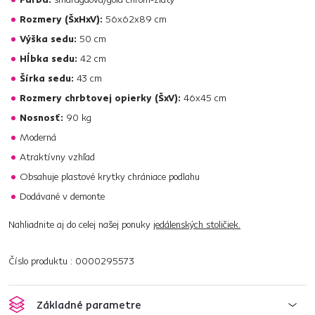
Rozmery (ŠxHxV):
56x62x89 cm
Výška sedu:
50 cm
Hĺbka sedu:
42 cm
Šírka sedu:
43 cm
Rozmery chrbtovej opierky (ŠxV):
46x45 cm
Nosnosť:
90 kg
Moderná
Atraktívny vzhľad
Obsahuje plastové krytky chrániace podlahu
Dodávané v demonte
Nahliadnite aj do celej našej ponuky
jedálenských stoličiek.
Číslo produktu : 0000295573
Základné parametre