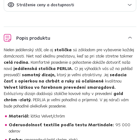
Stráženie ceny a dostupnosti
Popis produktu
Nielen jedálenský stôl, ale aj
stolička
sú základom pre vybavenie každej
domácnosti. Niet nad ideálnu predstavu, keď sa pri stole stretne takmer
celá rodina.
Komfortné posedenie a pohostenie dokáže dotvoriť naša
nová
jedálenská stolička PERLIA.
O jej výhodách vás už na pohľad
presvedčí
samotný dizajn,
ktorý je veľmi atraktívny. Jej
sedacia
časť s opierkou na chrbát a ruky sú očalúnené
kvalitnou
Velvet látkou vo farebnom prevedení smaragdová.
Exkluzívny dizajn dodávajú stoličke kovové nohy v prevedení
gold
chróm -zlatý.
PERLIA je veľmi pohodlná a príjemná. V jej náruči vám
bude pohodlné akékoľvek posedenie.
Materiál:
látka Velvet/chróm
Oderuodolnosť textílie podľa testu Martindale:
95 000
oderov
Farba:
smaragdová/gold chróm-zlatý