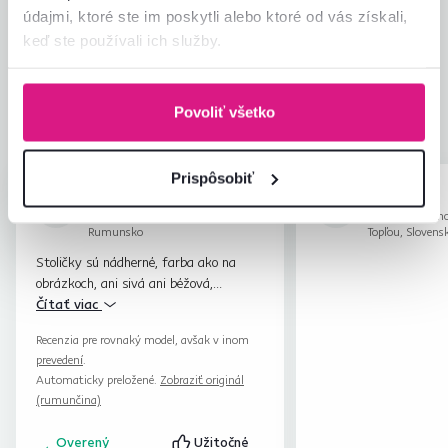
údajmi, ktoré ste im poskytli alebo ktoré od vás získali,
Jednoduchosť montáže
4,6
keď ste používali ich služby.
4,6
Kvalita výrobku
4,6
Zodpovedá očakávaniam
4,4
5
recenzií
Zabalenie výrobku
4,6
Povoliť všetko
Pomer hodnoty a ceny
4,6
Prispôsobiť
Adriana V.
Anonym
hviezdičiek
5
A
A
19.8.2023, Bucharest,
18.7.2023, Vran
Rumunsko
Topľou, Slovens
Stoličky sú nádherné, farba ako na
obrázkoch, ani sivá ani béžová,
mimoriadne príjemné a teplé. Materiály
Čítať viac
sú kvalitné, kovové nohy pevné a plyš
Recenzia pre rovnaký model, avšak v inom
jemný, mäkký, s hustou, odolnou
prevedení
.
tkaninou. Oplatí sa kúpiť!
Automaticky preložené.
Zobraziť originál
(rumunčina)
Overený
Užitočné