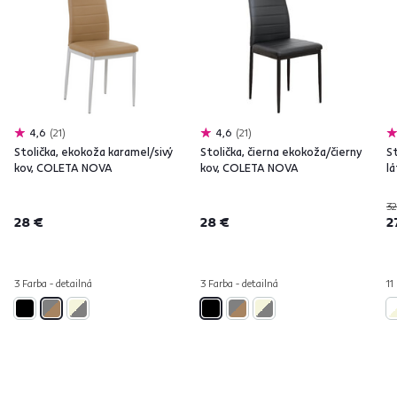
4,6
21
4,6
21
Stolička, ekokoža karamel/sivý
Stolička, čierna ekokoža/čierny
St
kov, COLETA NOVA
kov, COLETA NOVA
l
32
28 €
28 €
2
3 Farba - detailná
3 Farba - detailná
11