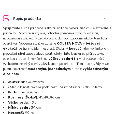
Popis produktu
Spríjemnite si čas pri obede alebo pri rodinnej večeri, tiež chvíle strávené s
priateľmi. Doprajte si štýlové, pohodlné posedenie s touto krásnou,
nadčasovou stoličkou, ktorá do vášho domova zapadne, akoby tam bola
odjakživa. Moderná stolička zo série
COLETA NOVA
v
béžovej
ekokoži
rozžiari každú miestnosť. Stabilný
kovový rám
vo farbenom
prevedení
sivá
zase dodáva pocit istoty. Táto kráska sa pýši vysokou
opierkou chrbta. S komfortnou
výškou sedu 45 cm
si budete môcť
vychutnať nedeľný obed v absolútnom pohodlí. Stolička, ktorá vždy bude
pútať pozornosť
moderným, jednoduchým
a stále
vyhľadávaným
dizajnom
.
Materiál:
ekokoža/kov
Oderuodolnosť textílie podľa testu Martindale: 100 000 oderov
Farba:
béžová/sivý
Rozmery (ŠxHxV):
41x49x96 cm
Výška sedu:
45 cm
Hĺbka sedu :
39 cm
Nosnosť:
90 kg