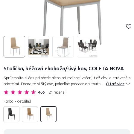
Stolička, béžová ekokoža/sivý kov, COLETA NOVA
Spríjemnite si čas pri obede alebo pri rodinnej večeri, tiež chvíle strávené s
priateľmi. Doprajte si štýlové, pohodlné posedenie s touto krásnou,
Čítať viac
nadčasovou stoličkou, ktorá do vášho domova zapadne,...
4,6
21
recenzií
Farba - detailná