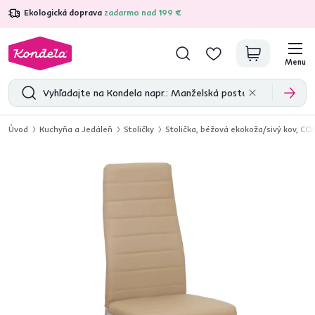
Ekologická doprava
zadarmo nad 199 €
4,7
31 333
overených produktových recenzií
Menu
Úvod
Kuchyňa a Jedáleň
Stoličky
Stolička, béžová ekokoža/sivý kov, 