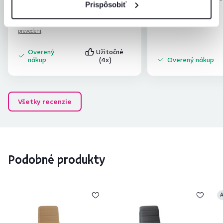
Spokojnosť
Prispôsobiť
prevedení
.
Recenzia pre rovnaký model, avšak v inom
prevedení
.
Overený
Užitočné
nákup
(4x)
Overený nákup
Všetky recenzie
Podobné produkty
A