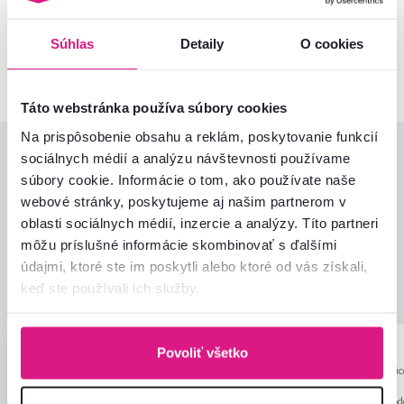
Kontaktujte nás a my vám radi poradíme
Súhlas
Detaily
O cookies
02/ 40 100 100
Spustiť chat
Táto webstránka používa súbory cookies
Na prispôsobenie obsahu a reklám, poskytovanie funkcií
Hodnotenia produktu
sociálnych médií a analýzu návštevnosti používame
súbory cookie. Informácie o tom, ako používate naše
webové stránky, poskytujeme aj našim partnerom v
Jednoduchosť montáže
4,7
4,6
oblasti sociálnych médií, inzercie a analýzy. Títo partneri
Kvalita výrobku
4,3
môžu príslušné informácie skombinovať s ďalšími
Zodpovedá očakávaniam
4,7
21
recenzií
údajmi, ktoré ste im poskytli alebo ktoré od vás získali,
Zabalenie výrobku
4,7
keď ste používali ich služby.
Pomer hodnoty a ceny
4,5
Gabriela C.
Katarína V.
Povoliť všetko
hviezdičiek
5
G
K
28.12.2023, Ješkova Ves,
13.11.2025, Koši
Slovensko
Slovensko
Recenzia pre rovnaký mod