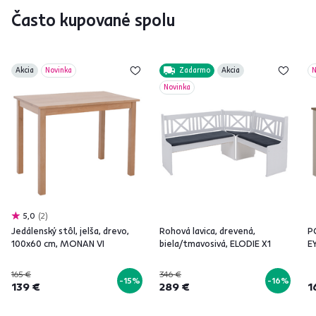
Často kupované spolu
Akcia
Novinka
Zadarmo
Akcia
N
Novinka
5,0
2
Jedálenský stôl, jelša, drevo,
Rohová lavica, drevená,
PC
100x60 cm, MONAN VI
biela/tmavosivá, ELODIE X1
E
165 €
346 €
-15%
-16%
139 €
289 €
1