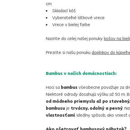
cm
Skladací kôš
Vyberateľné látkové vrece
Vrece v bielej farbe
Nazrite do celej našej ponuky
košov na biel
Prezrite si našu ponuku
doplnkov do kúpeľn
Bambus v našich domácnostiach:
Hoci sa
bambus
všeobecne považuje za dr
Niektoré odrody dosahujú výšku až 50 m. B
od módneho priemyslu až po stavebný, 
bambusu
je
trvácny, odolný a pevný
. N
vlastnosťami
. Ideálny spôsob, ako vnies
Ako ošetrovať bambusový nábytok?