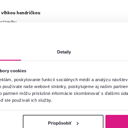
k
vlhkou handričkou
.
striedky.
o kontaktu s vodou
. Udržujte ho
suchý
.
materiál môže časom zošednúť.
ak tvorbe plesní.
Detaily
a
vlhká handrička
.
bory cookies
eklám, poskytovanie funkcií sociálnych médií a analýzu návšte
o používate naše webové stránky, poskytujeme aj našim partner
to partneri môžu príslušné informácie skombinovať s ďalšími údaj
ď ste používali ich služby.
Prispôsobiť