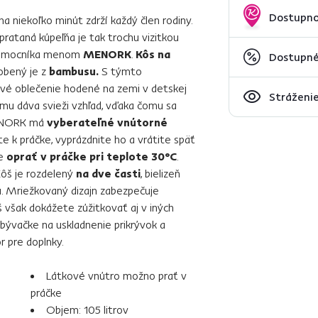
Dostupno
na niekoľko minút zdrží každý člen rodiny.
Uprataná kúpeľňa je tak trochu vizitkou
 pomocníka menom
MENORK
.
Kôs na
Dostupné 
obený je z
bambusu.
S týmto
vé oblečenie hodené na zemi v detskej
Stráženie
mu dáva svieži vzhľad, vďaka čomu sa
MENORK má
vyberateľné vnútorné
e k práčke, vyprázdnite ho a vrátite späť
te
oprať v práčke pri teplote 30°C
.
Kôš je rozdelený
na dve časti
, bielizeň
ú. Mriežkovaný dizajn zabezpečuje
š však dokážete zúžitkovať aj v iných
obývačke na uskladnenie prikrývok a
r pre doplnky.
Látkové vnútro možno prať v
práčke
Objem: 105 litrov