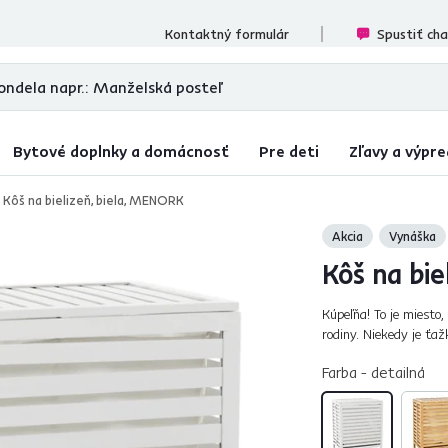
ecenzií
Kontaktný formulár
Spustiť ch
Bytové doplnky a domácnosť
Pre deti
Zľavy a výpre
Kôš na bielizeň, biela, MENORK
Akcia
Vynáška
Kôš na bi
Kúpeľňa! To je miesto,
rodiny. Niekedy je ťa
vizitkou každej správn
Farba - detailná