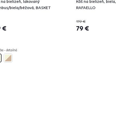
 na bielizeň, lakovaný
Kôš na bielizeň, biela,
bus/biela/béžová, BASKET
RAFAELLO
119 €
 €
79 €
ba - detailná