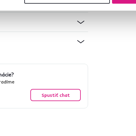
mácie?
oradíme
Spustiť chat