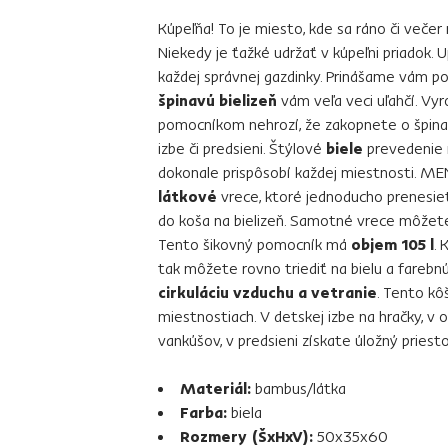
Kúpeľňa! To je miesto, kde sa ráno či večer 
Niekedy je ťažké udržať v kúpeľni priadok. 
každej správnej gazdinky. Prinášame vám
špinavú bielizeň
vám veľa veci uľahčí. Vyr
pomocníkom nehrozí, že zakopnete o špina
izbe či predsieni. Štýlové
biele
prevedenie 
dokonale prispôsobí každej miestnosti. 
látkové
vrece, ktoré jednoducho prenesiet
do koša na bielizeň. Samotné vrece môže
Tento šikovný pomocník má
objem 105 l
. 
tak môžete rovno triediť na bielu a farebn
cirkuláciu vzduchu a vetranie
. Tento kô
miestnostiach. V detskej izbe na hračky, v 
vankúšov, v predsieni získate úložný priesto
Materiál:
bambus/látka
Farba:
biela
Rozmery (ŠxHxV):
50x35x60