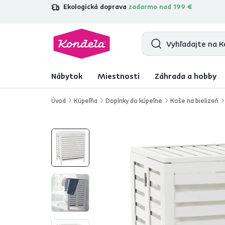
Ekologická doprava
zadarmo nad 199 €
4,7
31 285
overených produktových r
Nábytok
Miestnosti
Záhrada a hobby
Úvod
Kúpeľňa
Doplnky do kúpeľne
Koše na bielizeň