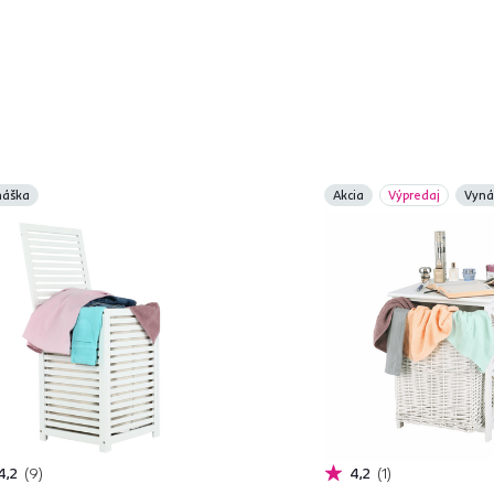
náška
Akcia
Výpredaj
Vyná
4,2
9
4,2
1