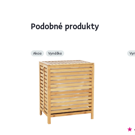
Podobné produkty
Akcia
Vynáška
Vy