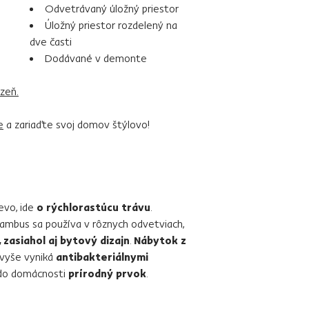
Odvetrávaný úložný priestor
Úložný priestor rozdelený na
dve časti
Dodávané v demonte
izeň.
e
a zariaďte svoj domov štýlovo!
evo, ide
o rýchlorastúcu trávu
.
ambus sa používa v rôznych odvetviach,
zasiahol aj bytový dizajn
.
Nábytok z
avyše vyniká
antibakteriálnymi
ť do domácnosti
prírodný prvok
.