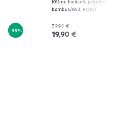
Kôš na bielizeň, prírodný
bambus/sivá, POKO
39,90 €
-33%
-50%
19,90 €