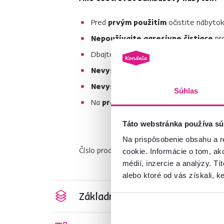
Pred
prvým použitím
očistite nábyto
Nepoužívajte agresívne čistiace
pro
Dbajte na to, aby nábytok
neprišiel d
Nevystavujte slnečnému žiareniu
, 
Nevystavujte ani dažďu
, predídete t
Súhlas
Na
pravidelnú údržbu
postačí opäť ib
Táto webstránka používa sú
Na prispôsobenie obsahu a r
Číslo produktu : 0000255627
cookie. Informácie o tom, ak
médií, inzercie a analýzy. Tí
alebo ktoré od vás získali, ke
Základné parametre