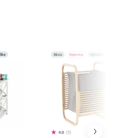
ška
Akcia
Výpredaj
Vynáška
4,8
3