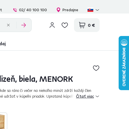
at
02/ 40 100 100
Predajne
0 €
daj
elizeň, biela, MENORK
 kde sa ráno či večer na niekoľko minút zdrží každý člen
žké udržať v kúpeľni priadok. Uprataná kúpeľňa je tak trochu
Čítať viac
ej gazdinky....