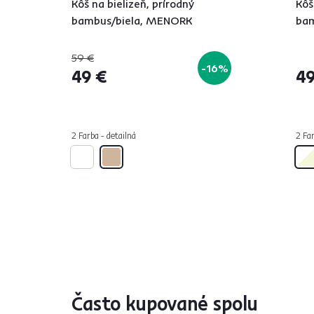
Kôš na bielizeň, prírodný
Kôš
bambus/biela, MENORK
bam
59 €
-16%
49 €
49
2 Farba - detailná
2 Far
Často kupované spolu