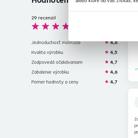
alebo ktoré od vás získali, ke
29
recenzií
4,6
U
Vš
Jednoduchosť montáže
4,6
Kvalita výrobku
4,5
Zodpovedá očakávaniam
4,7
Zabalenie výrobku
4,6
Pomer hodnoty a ceny
4,7
Za
p
po