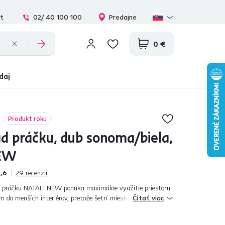
at
02/ 40 100 100
Predajne
0 €
daj
Produkt roku
ad práčku, dub sonoma/biela,
NEW
,6
29
recenzií
d práčku NATALI NEW ponúka maximálne využitie priestoru.
m do menších interiérov, pretože šetrí miesto, a zároveň
Čítať viac
lochu naviac. Ponúka o...