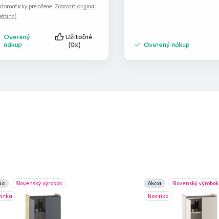
tomaticky preložené.
Zobraziť originál
eština)
Overený
Užitočné
nákup
(0x)
Overený nákup
ia
Slovenský výrobok
Akcia
Slovenský výrobok
vinka
Novinka