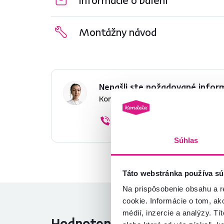
Montážny návod
Nenašli ste požadované infor
Kontaktujte nás a my vám radi p
02/ 40 100 100
Súhlas
Táto webstránka používa sú
Na prispôsobenie obsahu a r
cookie. Informácie o tom, ak
médií, inzercie a analýzy. Tí
Hodnotenia produktu