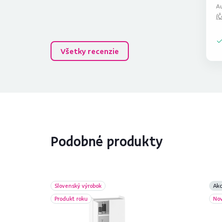
Au
(Č
Všetky recenzie
Podobné produkty
Slovenský výrobok
Akc
Produkt roku
No