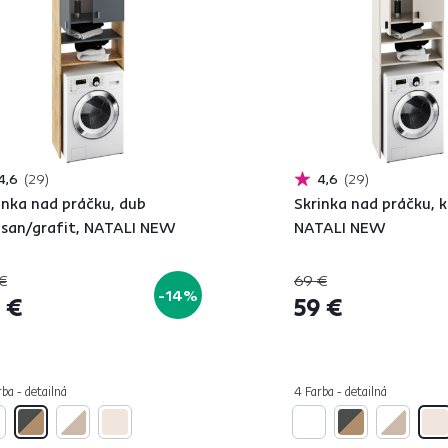
4,6
29
4,6
29
inka nad práčku, dub
Skrinka nad práčku, k
isan/grafit, NATALI NEW
NATALI NEW
€
69 €
-14%
 €
59 €
ba - detailná
4 Farba - detailná