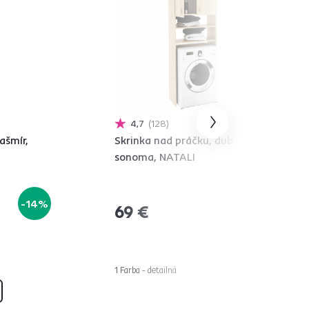
4,7
128
ašmír,
Skrinka nad práčku, dub
sonoma, NATALI
-14%
69 €
1 Farba - detailná