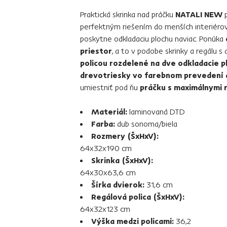
Praktická skrinka nad práčku
NATALI NEW
p
perfektným riešením do menších interiéro
poskytne odkladaciu plochu naviac. Ponúka
priestor
, a to v podobe skrinky a regálu s
policou rozdelené na dve odkladacie p
drevotriesky vo farebnom prevedení 
umiestniť pod ňu
práčku s maximálnymi
Materiál:
laminovaná DTD
Farba:
dub sonoma/biela
Rozmery (ŠxHxV):
64x32x190 cm
Skrinka (ŠxHxV):
64x30x63,6 cm
Šírka dvierok:
31,6 cm
Regálová polica (ŠxHxV):
64x32x123 cm
Výška medzi policami:
36,2