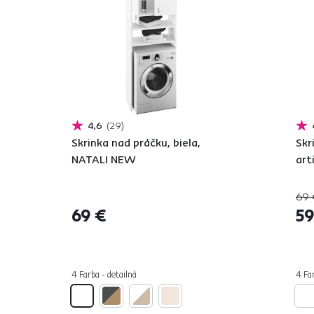
4,6
29
Skrinka nad práčku, biela,
Skr
NATALI NEW
art
69 
69 €
59
4 Farba - detailná
4 Far