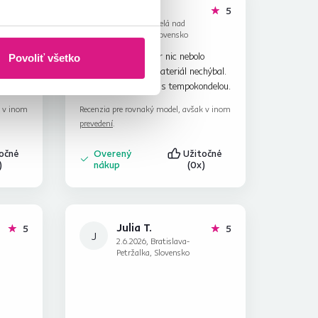
Erik K.
hviezdičiek
hviezdičiek
5
5
E
29.4.2026, Belá nad
Cirochou, Slovensko
enu.
Doručenie bolo super nic nebolo
Povoliť všetko
sny kus
poškodené,žiadny materiál nechýbal.
Som veľmi spokojný s tempokondelou.
k v inom
Recenzia pre rovnaký model, avšak v inom
prevedení
.
točné
Overený
Užitočné
)
nákup
(0x)
Julia T.
hviezdičiek
hviezdičiek
5
5
J
2.6.2026, Bratislava-
Petržalka, Slovensko