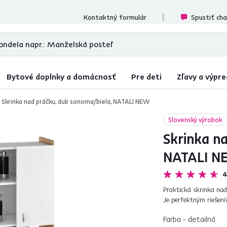
cenzií
Kontaktný formulár
Spustiť ch
Bytové doplnky a domácnosť
Pre deti
Zľavy a výpre
Skrinka nad práčku, dub sonoma/biela, NATALI NEW
Slovenský výrobok
Skrinka n
NATALI 
4
Praktická skrinka na
Je perfektným riešení
poskytne odkladaciu p
Farba - detailná