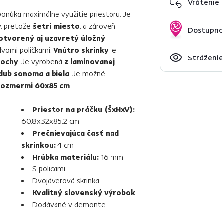
Vrátenie
onúka maximálne využitie priestoru. Je
v, pretože
šetrí miesto
, a zároveň
Dostupno
otvorený aj uzavretý úložný
 dvomi poličkami.
Vnútro skrinky
je
Stráženie
lochy
. Je vyrobená
z laminovanej
dub sonoma a biela
. Je možné
 rozmermi 60x85 cm
.
Priestor na práčku (ŠxHxV):
60,8x32x85,2 cm
Prečnievajúca časť nad
skrinkou:
4 cm
Hrúbka materiálu:
16 mm
S policami
Dvojdverová skrinka
Kvalitný slovenský výrobok
.
Dodávané v demonte