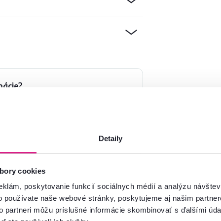
mácie?
oradíme
Spustiť chat
Detaily
bory cookies
eklám, poskytovanie funkcií sociálnych médií a analýzu návšte
o používate naše webové stránky, poskytujeme aj našim partner
to partneri môžu príslušné informácie skombinovať s ďalšími údaj