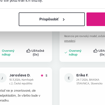
ď ste používali ich služby.
Jana D.
Barbora B.
hviezdičiek
5
J
B
12.2.2026, LIPTOVSKÝ
22.7.2026, Dubnica nad
MIKULÁŠ, Slovensko
Váhom, Slovensko
 vas som kupovala prvý krát.
Veľmi dobrá kvalita že super c
Prispôsobiť
etko bolo ok.
Montáž bola jednoduchá. Krá
nábytku
Recenzia pre rovnaký model, avša
prevedení
.
Overený
Užitočné
Overený
Uži
nákup
(0x)
nákup
(0x
Jaroslava D.
Erika F.
hviezdičiek
5
J
E
10.3.2026, Kamhajek
24.7.2026, BANSKA
c.2, Česká republika
STIAVNICA, Slovensko
tiaľ nie je zmontované, ale
redpokladám, že všetko bude v
riadku.