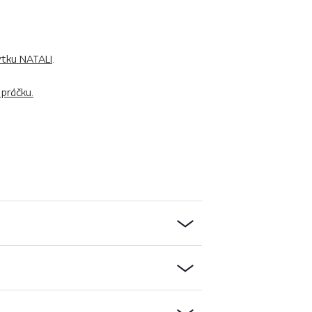
tku NATALI
.
 práčku.