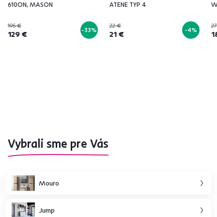
610ON, MASON
ATENE TYP 4
W
195 €
22 €
27
-33%
-4%
129 €
21 €
1
Vybrali sme pre Vás
Mouro
Jump