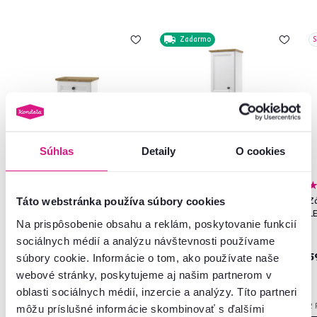
Zadarmo
S
Súhlas
Detaily
O cookies
4,8
2
Spodná skrinka, biela/dub
Vysoká skrinka, biela/dub
Zá
Táto webstránka používa súbory cookies
artisan, TOSKANA
artisan, TOSKANA
L
Na prispôsobenie obsahu a reklám, poskytovanie funkcií
sociálnych médií a analýzu návštevnosti používame
119 €
209 €
5
súbory cookie. Informácie o tom, ako používate naše
webové stránky, poskytujeme aj našim partnerom v
oblasti sociálnych médií, inzercie a analýzy. Títo partneri
1 Farba - detailná
1 Farba - detailná
2 
môžu príslušné informácie skombinovať s ďalšími