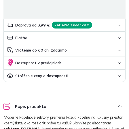
Doprava od 3,99 €
ZADARMO nad 199 €
Platba
Vrátenie do 60 dní zadarmo
Dostupnosť v predajniach
Stráženie ceny a dostupnosti
Popis produktu
Moderné kúpeľňové sektory premenia každú kúpeľňu na luxusný priestor.
Rozmýšľate, ako rozžiariť práve tu vašu? Siahnite po elegantnom
sektore TOSKANA,
ktorý ponúka rozmanitý výber nábytku. Už len jej