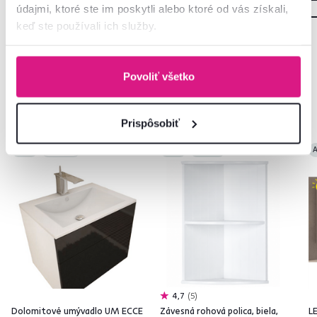
údajmi, ktoré ste im poskytli alebo ktoré od vás získali,
keď ste používali ich služby.
Povoliť všetko
Často kupované spolu
Prispôsobiť
Akcia
Výpredaj
Akcia
Vynáška
A
4,7
5
Dolomitové umývadlo UM ECCE
Závesná rohová polica, biela,
LE