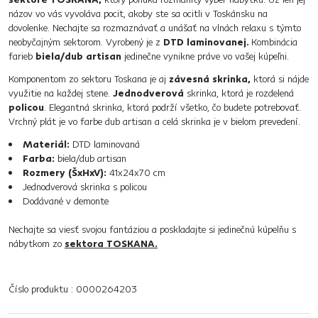
názov vo vás vyvoláva pocit, akoby ste sa ocitli v Toskánsku na
dovolenke. Nechajte sa rozmaznávať a unášať na vlnách relaxu s týmto
neobyčajným sektorom. Vyrobený je z
DTD laminovanej.
Kombinácia
farieb
biela/dub artisan
jedinečne vynikne práve vo vašej kúpeľni.
Komponentom zo sektoru Toskana je aj
závesná skrinka,
ktorá si nájde
využitie na každej stene.
Jednodverová
skrinka, ktorá je rozdelená
policou
. Elegantná skrinka, ktorá podrží všetko, čo budete potrebovať.
Vrchný plát je vo farbe dub artisan a celá skrinka je v bielom prevedení.
Materiál:
DTD laminovaná
Farba:
biela/dub artisan
Rozmery (ŠxHxV):
41x24x70 cm
Jednodverová skrinka s policou
Dodávané v demonte
Nechajte sa viesť svojou fantáziou a poskladajte si jedinečnú kúpelňu s
nábytkom zo
sektora TOSKANA.
Číslo produktu : 0000264203