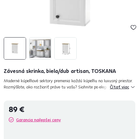
Závesná skrinka, biela/dub artisan, TOSKANA
Moderné kúpeľňové sektory premenia každú kúpeľňu na luxusný priestor.
Rozmýšľate, ako rozžiariť práve tu vašu? Siahnite po elegantnom sektore
Čítať viac
TOSKANA, ktorý ponúka rozmanitý výber nábytku. Už len...
89 €
Garancia najlepšej ceny