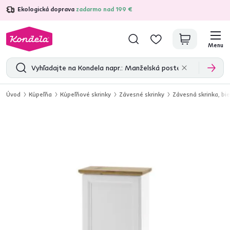
Ekologická doprava
zadarmo nad 199 €
4,7
31 211
overených produktových recenzií
Menu
Úvod
Kúpeľňa
Kúpeľňové skrinky
Závesné skrinky
Závesná skrinka, bi