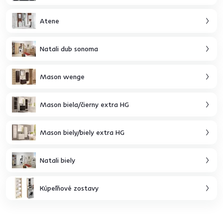
Atene
Natali dub sonoma
Mason wenge
Mason biela/čierny extra HG
Mason biely/biely extra HG
Natali biely
Kúpeľňové zostavy