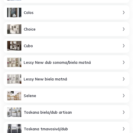
Colos
Choice
Cubo
Lessy New dub sonoma/biela matná
Lessy New biela matná
Selene
Toskana biela/dub artisan
Toskana tmavosivá/dub