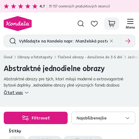
Ekologická doprava
zadarmo nad 199 €
4,7
31 157
overených produktových recenzií
Menu
Úvod
Obrazy a fototapety
Tlačené obrazy - doručenie do 3-5 dní
Jednod
Abstraktné jednodielne obrazy
Abstraktné obrazy pre tých, ktorí milujú moderné a extravagantné
bytové doplnky. Jednodielne obrazy plné výrazných farieb doslova
vyžarujú silnú energiu.
Čítať viac
Filtrovať
Najobľúbenejšie
Štítky