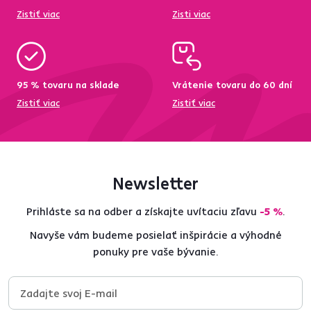
Zistiť viac
Zisti viac
95 % tovaru na sklade
Vrátenie tovaru do 60 dní
Zistiť viac
Zistiť viac
Newsletter
Prihláste sa na odber a získajte uvítaciu zľavu
-5 %
.
Navyše vám budeme posielať inšpirácie a výhodné
ponuky pre vaše bývanie.