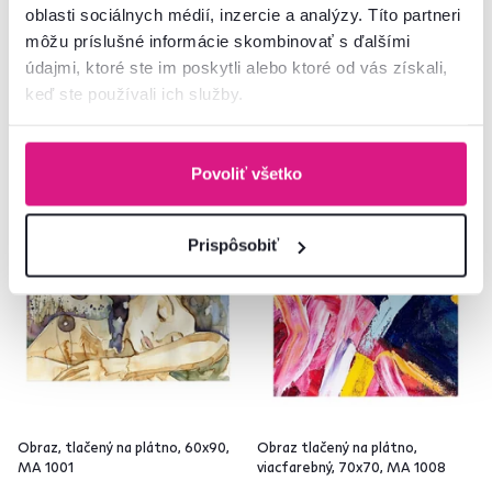
90 €
40 €
oblasti sociálnych médií, inzercie a analýzy. Títo partneri
môžu príslušné informácie skombinovať s ďalšími
údajmi, ktoré ste im poskytli alebo ktoré od vás získali,
15 Výška (cm)
15 Výška (cm)
keď ste používali ich služby.
Povoliť všetko
Prispôsobiť
Obraz, tlačený na plátno, 60x90,
Obraz tlačený na plátno,
MA 1001
viacfarebný, 70x70, MA 1008