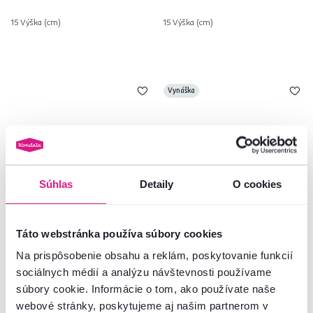
15 Výška (cm)
15 Výška (cm)
Vynáška
Súhlas
Detaily
O cookies
Táto webstránka používa súbory cookies
Na prispôsobenie obsahu a reklám, poskytovanie funkcií
Obraz tlačený na plátno,
Obraz tlačený na plátno,
viacfarebný, 90x135, MA 1011
viacfarebný, 50x75, MA 1008
sociálnych médií a analýzu návštevnosti používame
súbory cookie. Informácie o tom, ako používate naše
webové stránky, poskytujeme aj našim partnerom v