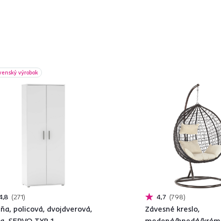
venský výrobok
4,8
271
4,7
798
iňa, policová, dvojdverová,
Závesné kreslo,
la, SERVO TYP 1
medená/hnedá/krém