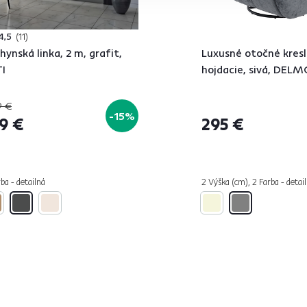
4,5
11
hynská linka, 2 m, grafit,
Luxusné otočné kresl
I
hojdacie, sivá, DEL
 €
-15%
9 €
295 €
ba - detailná
2 Výška (cm), 2 Farba - detai