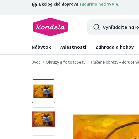
Ekologická doprava
zadarmo nad 199 €
4,7
31 109
overených produktových r
Nábytok
Miestnosti
Záhrada a hobby
Úvod
Obrazy a fototapety
Tlačené obrazy - doručeni