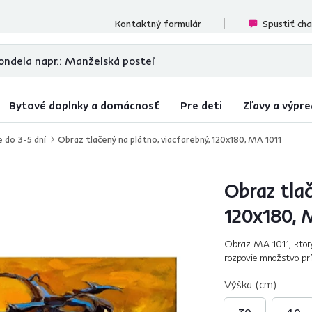
ecenzií
Kontaktný formulár
Spustiť ch
Bytové doplnky a domácnosť
Pre deti
Zľavy a výpre
e do 3-5 dní
Obraz tlačený na plátno, viacfarebný, 120x180, MA 1011
Obraz tlač
120x180, 
Obraz MA 1011, ktorý 
rozpovie množstvo prí
každý interiér, vytvor
Výška (cm)
30
40