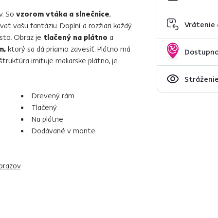
ov. So
vzorom vtáka a slnečnice
,
Vrátenie
ť vašu fantáziu. Doplní a rozžiari každý
esto. Obraz je
tlačený na plátno
a
m,
ktorý sa dá priamo zavesiť. Plátno má
Dostupno
štruktúra imituje maliarske plátno, je
Stráženie
Drevený rám
Tlačený
Na plátne
Dodávané v monte
brazov
.