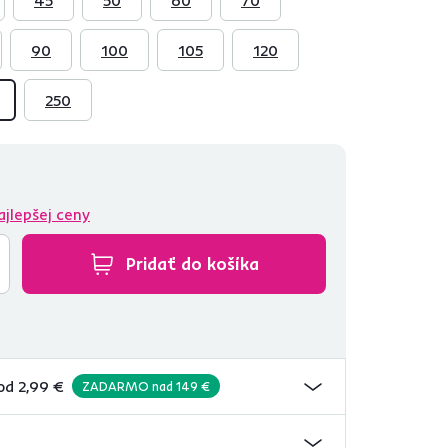
90
100
105
120
250
ajlepšej ceny
Pridať do košíka
od 2,99 €
ZADARMO nad 149 €