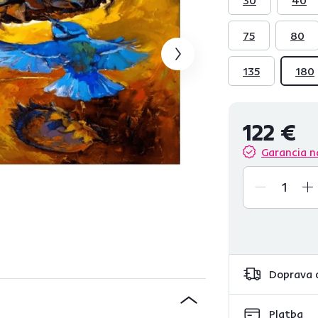
75
80
135
180
122 €
Garancia n
Doprava 
Platba