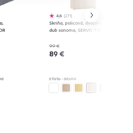
4,8
271
o,
Skriňa, policová, dvojdverová,
MOR
dub sonoma, SERVO TYP 1
99 €
-10%
89 €
lná
6 Farba - detailná