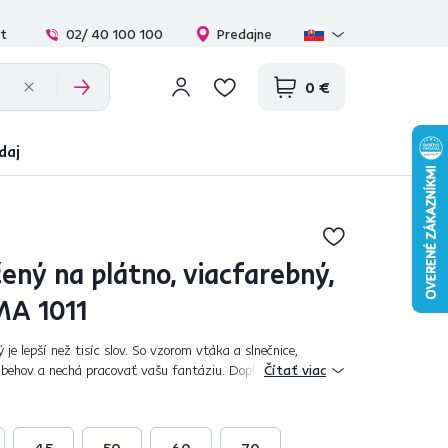
at
02/ 40 100 100
Predajne
0 €
daj
ený na plátno, viacfarebný,
MA 1011
je lepší než tisíc slov. So vzorom vtáka a slnečnice,
behov a nechá pracovať vašu fantáziu. Doplní a rozžiari
Čítať viac
í harmonické a dokonalé m...
45
50
60
70