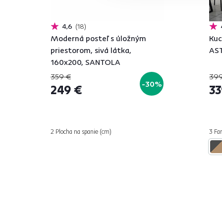
4,6
18
Moderná posteľ s úložným
Kuc
priestorom, sivá látka,
AST
160x200, SANTOLA
359 €
399
-30%
249 €
33
2 Plocha na spanie (cm)
3 Far