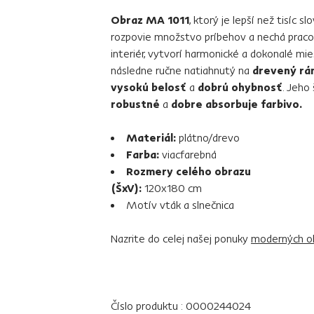
Obraz MA 1011
, ktorý je lepší než tisíc sl
rozpovie množstvo príbehov a nechá pracova
interiér, vytvorí harmonické a dokonalé mi
následne ručne natiahnutý na
drevený rá
vysokú belosť
a
dobrú ohybnosť
. Jeho 
robustné
a
dobre absorbuje farbivo.
Materiál:
plátno/drevo
Farba:
viacfarebná
Rozmery celého obrazu
(ŠxV):
120x180 cm
Motív vták a slnečnica
Nazrite do celej našej ponuky
moderných o
Číslo produktu : 0000244024