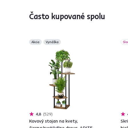
Často kupované spolu
Akcia
Vynáška
Slo
4,8
529
Kovový stojan na kvety,
Skr
čierna/rustikálne drevo, ADITE
bie