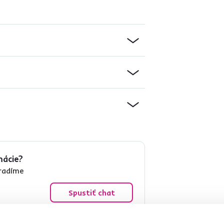
mácie?
oradíme
Spustiť chat