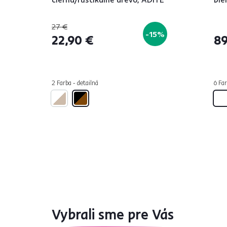
27 €
-15%
22,90 €
89
2 Farba - detailná
6 Far
Vybrali sme pre Vás